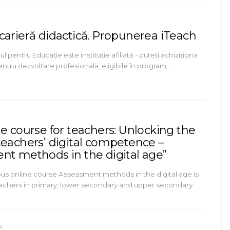
carieră didactică. Propunerea iTeach
ul pentru Educație este instituție afiliată - puteți achiziționa
pentru dezvoltare profesională, eligibile în program,…
4
e course for teachers: Unlocking the
teachers’ digital competence –
nt methods in the digital age”
s online course Assessment methods in the digital age is
achers in primary, lower secondary and upper secondary
4