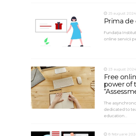
25 august 2024
Prima de 
Fundația Institut
online servicii 
23 august 202
Free onlin
power of 
“Assessme
The asynchronou
dedicated to te
education…
8 februarie 202