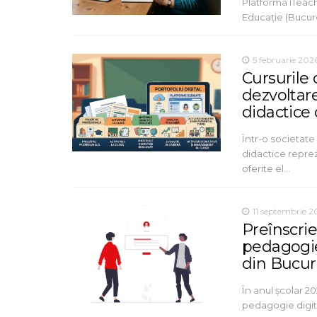
Platforma iTeach
Educație (Bucure
5 februarie 202
Cursurile 
dezvoltar
didactice
Într-o societat
didactice repre
oferite el…
11 septembrie 
Preînscrie
pedagogie
din Bucure
În anul școlar 2
pedagogie digit