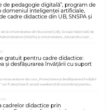
 de pedagogie digitală”, program de
 domeniul inteligenței artificiale,
 de cadre didactice din UB, SNSPA și
de la Universitatea din București (UB), Școala Națională de
și Administrative (SNSPA) și Universitatea „Alexandru Ioan …
23
e gratuit pentru cadre didactice:
a și desfășurarea învățării cu suport
ru noua sesiune de curs „Proiectarea și desfășurarea învățării
l” vor fi deschise în acest weekend (8 octombrie) pentru…
2023
 cadrelor didactice prin