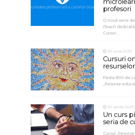
microlearn
profesori
O nouă serie de
iTeach dedicată 
Cursur…
30 iunie 2023
Cursuri on
resurselo
Peste 800 de cad
„Resurse educați
30 aprilie 2023
Un curs pi
seria de 
Cursul „Resurse 