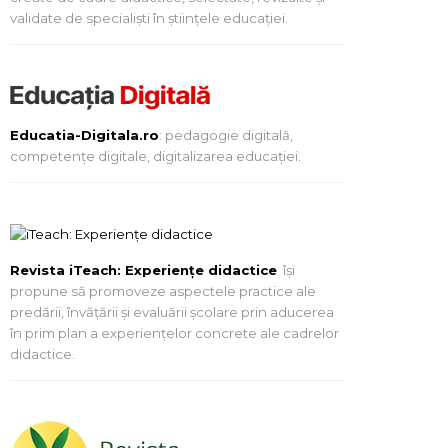
validate de specialiști în științele educației.
Educatia-Digitala.ro
: pedagogie digitală,
competențe digitale, digitalizarea educației.
Revista iTeach: Experienţe didactice
îşi
propune să promoveze aspectele practice ale
predării, învăţării şi evaluării şcolare prin aducerea
în prim plan a experienţelor concrete ale cadrelor
didactice.