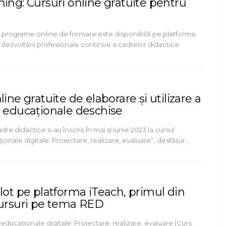
ing: Cursuri online gratuite pentru
 programe online de formare este disponibilă pe platforma
dezvoltării profesionale continue a cadrelor didactice.
line gratuite de elaborare și utilizare a
r educaționale deschise
re didactice s-au înscris în mai și iunie 2023 la cursul
onale digitale: Proiectare, realizare, evaluare”, desfășur…
lot pe platforma iTeach, primul din
cursuri pe tema RED
educaționale digitale: Proiectare, realizare, evaluare (Curs