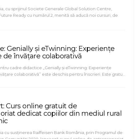
, cu sprijinul Societe Generale Global Solution Centre,
Future Ready cu numărul 2, menită să aducă noi cursuri, de
e: Genially și eTwinning: Experiențe
e de învățare colaborativă
ntru cadre didactice „Genially și eTwinning: Experiențe
nvățare colaborativă” este deschis pentru înscrieri. Este gratu…
t: Curs online gratuit de
riat dedicat copiilor din mediul rural
mic
 cu susținerea Raiffeisen Bank România, prin Programul de
sen Comunități 2020, lansează cursul online de antreprenoriat