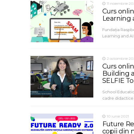
11 noiembrie 20
Curs onlin
Learning 
Fundația Raspber
Learning and AI”
2 octombrie 20
Curs onlin
Building a
SELFIE To
School Educatio
cadre didactice 
10 iunie 2021
Future Re
copii din 