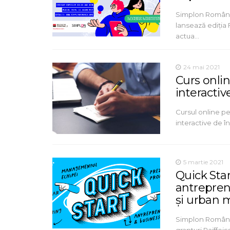
Simplon România
lansează ediția 
actua…
24 mai 2021
Curs onlin
interactiv
Cursul online pe
interactive de î
5 martie 2021
Quick Star
antrepreno
și urban 
Simplon România
granturi Raiffei