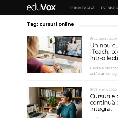
PRIMA PAGINĂ
EVENIME
Tag: cursuri online
30 aprilie 2026
Un nou cur
iTeach.ro
într-o lecț
Cadrele didacti
astăzi un curs gra
31 martie 2026
Cursurile 
continuă d
integrat