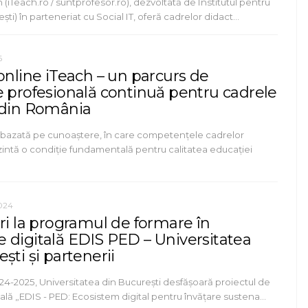
 (iTeach.ro / suntprofesor.ro), dezvoltată de Institutul pentru
ști) în parteneriat cu Social IT, oferă cadrelor didact…
6
online iTeach – un parcurs de
e profesională continuă pentru cadrele
 din România
e bazată pe cunoaștere, în care competențele cadrelor
zintă o condiție fundamentală pentru calitatea educației
2024
ri la programul de formare în
 digitală EDIS PED – Universitatea
ști și partenerii
024-2025, Universitatea din București desfășoară proiectul de
ală „EDIS - PED: Ecosistem digital pentru învățare sustena…