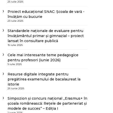
25 iulie 2026
Proiect educațional SNAC: Școala de vară -
învățăm cu bucurie
23 iulie 2026
Standardele naționale de evaluare pentru
învățământul primar și gimnazial – proiect
lansat în consultare publică
15 iulie 2026
Cele mai interesante teme pedagogice
pentru profesori (iunie 2026)
9 iulie 2026
Resurse digitale integrate pentru
pregătirea examenului de bacalaureat la
istorie
26 iunie 2026
Simpozion și concurs național „Erasmus+ în
școala românească: Rețele de parteneriat și
modele de succes” – Ediția I
1 iunie 2026