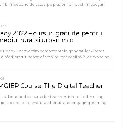
ponibil începând de astăzi pe platforma iTeach, în secțiun…
2022
ady 2022 – cursuri gratuite pentru
mediul rural și urban mic
e Ready – dezvoltăm competențele generațiilor viitoare
 oferi, gratuit, șansa cât mai multor copii să își dezvolte abil…
021
IEP Course: The Digital Teacher
st launched a course for teachers interested in using
ogies to create relevant, authentic and engaging learning