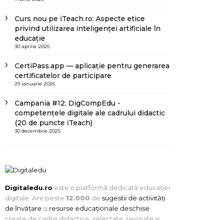
Curs nou pe iTeach.ro: Aspecte etice
privind utilizarea inteligenței artificiale în
educație
30 aprilie 2026
CertiPass.app — aplicație pentru generarea
certificatelor de participare
29 ianuarie 2026
Campania #12: DigCompEdu -
competențele digitale ale cadrului didactic
(20 de puncte iTeach)
30 decembrie 2025
Digitaledu.ro
este o platformă dedicată educației
digitale. Are peste
12.000
de
sugestii de activități
de învățare
și
resurse educaționale deschise
create de cadre didactice, selectate, revizuite și