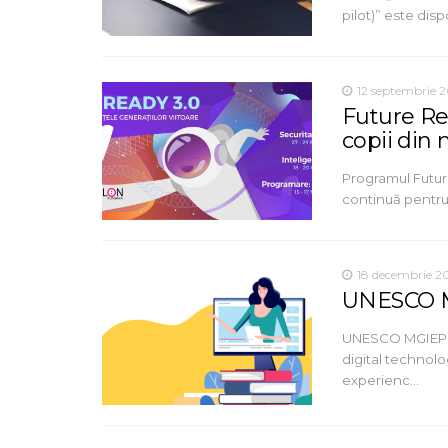
pilot)” este dis
12 septembrie 
Future Re
copii din 
Programul Futur
continuă pentru a
18 decembrie 2
UNESCO MG
UNESCO MGIEP ju
digital technol
experienc…