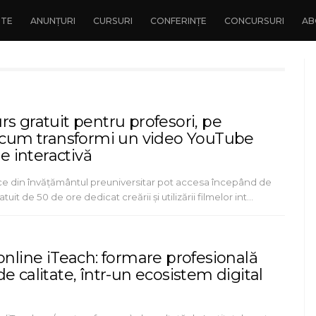
NTE
ANUNȚURI
CURSURI
CONFERINȚE
CONCURSURI
AB
s gratuit pentru profesori, pe
: cum transformi un video YouTube
ie interactivă
ce din învățământul preuniversitar pot accesa începând de
tuit de 50 de ore dedicat creării și utilizării filmelor int…
online iTeach: formare profesională
e calitate, într-un ecosistem digital