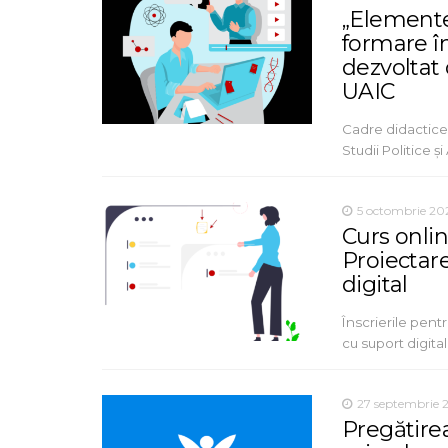
„Elemente
formare în
dezvoltat
UAIC
Cadre didactice 
Studii Politice 
5 octombrie 20
Curs onlin
Proiectare
digital
Înscrierile pent
cu suport digita
27 septembrie 
Pregătirea