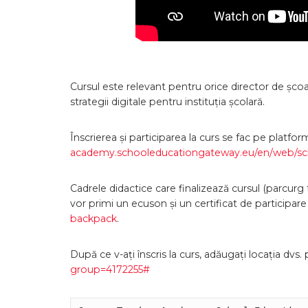
Cursul este relevant pentru orice director de școa
strategii digitale pentru instituția școlară.
Înscrierea și participarea la curs se fac pe platf
academy.schooleducationgateway.eu/en/web/scho
Cadrele didactice care finalizează cursul (parcurg t
vor primi un ecuson și un certificat de participare
backpack
.
După ce v-ați înscris la curs, adăugați locația dvs. 
group=4172255#