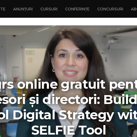
NTE
ANUNȚURI
CURSURI
CONFERINȚE
CONCURSURI
AB
rs online gratuit pen
sori și directori: Buil
l Digital Strategy wi
SELFIE Tool