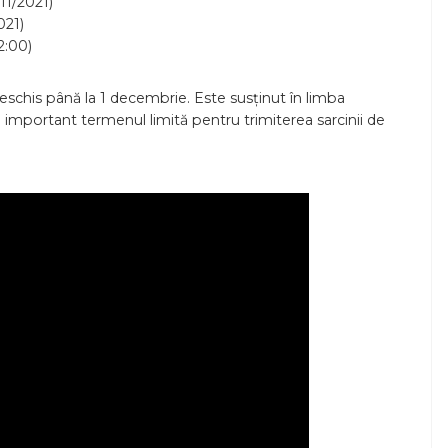
11/2021)
021)
2:00)
 deschis până la 1 decembrie. Este susținut în limba
i important termenul limită pentru trimiterea sarcinii de