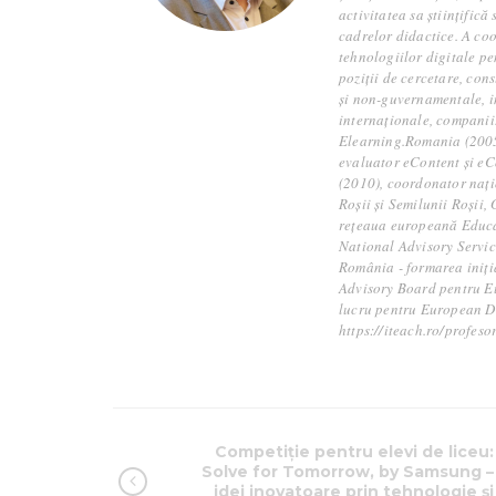
activitatea sa științific
cadrelor didactice. A coo
tehnologiilor digitale pe
poziții de cercetare, con
și non-guvernamentale, ins
internaționale, companii
Elearning.Romania (2005)
evaluator eContent și eC
(2010), coordonator nați
Roșii și Semilunii Roșii
rețeaua europeană Educa
National Advisory Servic
România - formarea iniți
Advisory Board pentru E
lucru pentru European Di
https://iteach.ro/profeso
Competiție pentru elevi de liceu:
Solve for Tomorrow, by Samsung –
idei inovatoare prin tehnologie și