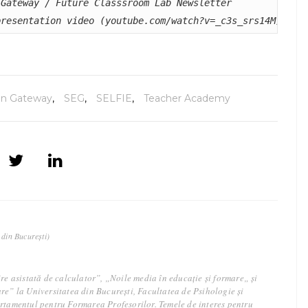
Gateway / Future Classsroom Lab Newsletter

presentation video (youtube.com/watch?v=_c3s_srs14M)
on Gateway
,
SEG
,
SELFIE
,
Teacher Academy
a din București)
ire asistată de calculator”, „Noile media în educație și formare„ și
re” la Universitatea din București, Facultatea de Psihologie și
artamentul pentru Formarea Profesorilor. Temele de interes pentru