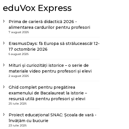
eduVox Express
Prima de carieră didactică 2026 -
alimentarea cardurilor pentru profesori
7 august 2026
ErasmusDays: fă Europa să strălucească! 12-
17 octombrie 2026
6 august 2026
Mituri și curiozități istorice – o serie de
materiale video pentru profesori și elevi
2 august 2026
Ghid complet pentru pregătirea
examenului de Bacalaureat la istorie –
resursă utilă pentru profesori și elevi
25 iulie 2026
Proiect educațional SNAC: Școala de vară -
învățăm cu bucurie
23 iulie 2026