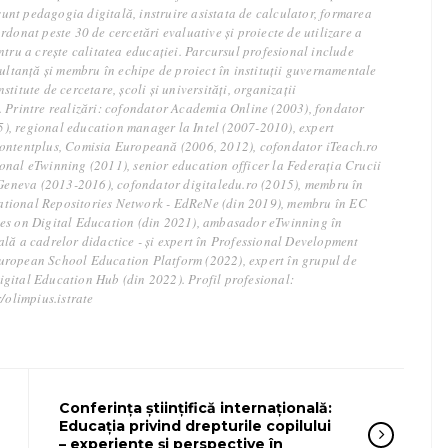
ă sunt pedagogia digitală, instruire asistata de calculator, formarea
rdonat peste 30 de cercetări evaluative și proiecte de utilizare a
ntru a crește calitatea educației. Parcursul profesional include
sultanță și membru în echipe de proiect în instituții guvernamentale
titute de cercetare, școli și universități, organizații
. Printre realizări: cofondator Academia Online (2003), fondator
, regional education manager la Intel (2007-2010), expert
ontentplus, Comisia Europeană (2006, 2012), cofondator iTeach.ro
onal eTwinning (2011), senior education officer la Federația Crucii
, Geneva (2013-2016), cofondator digitaledu.ro (2015), membru în
tional Repositories Network - EdReNe (din 2019), membru în EC
es on Digital Education (din 2021), ambasador eTwinning în
ală a cadrelor didactice - și expert în Professional Development
uropean School Education Platform (2022), expert în grupul de
gital Education Hub (din 2022). Profil profesional:
r/olimpius.istrate
Conferința științifică internațională:
Educația privind drepturile copilului
– experiențe și perspective în