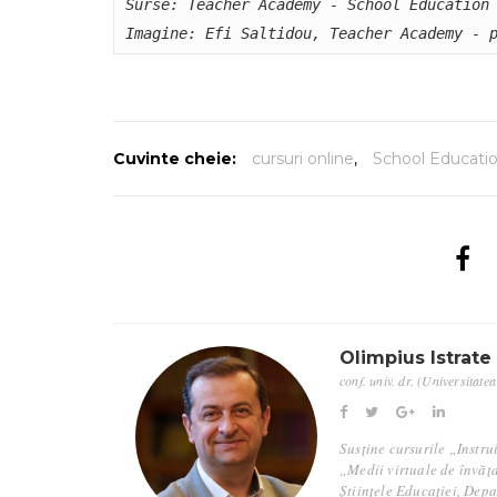
Surse: Teacher Academy - School Education 
Imagine: Efi Saltidou, Teacher Academy - 
Cuvinte cheie:
cursuri online
,
School Educati
Olimpius Istrate
conf. univ. dr. (Universitate
Susține cursurile „Instru
„Medii virtuale de învăța
Științele Educației, Dep