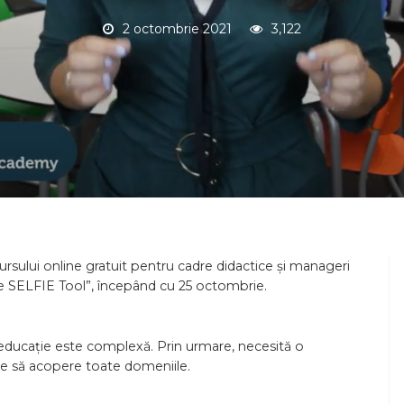
2 octombrie 2021
3,122
ului online gratuit pentru cadre didactice și manageri
the SELFIE Tool”, începând cu 25 octombrie.
n educație este complexă. Prin urmare, necesită o
are să acopere toate domeniile.