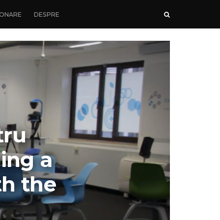
ONARE
DESPRE
tru
ding a
th the