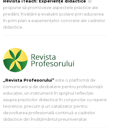
Revista iTeach: Experienţe didactice
îşi
propune să promoveze aspectele practice ale
predării, învăţării şi evaluării şcolare prin aducerea
în prim plan a experienţelor concrete ale cadrelor
didactice.
„Revista Profesorului”
este o platformă de
comunicare și de dezbatere pentru profesioniștii
educației, un instrument în sprijinul reflecției
asupra practicilor didactice în conjuncție cu repere
teoretice, precum și un catalizator pentru
dezvoltarea profesională continuă a cadrelor
didactice din învățământul preuniversitar.