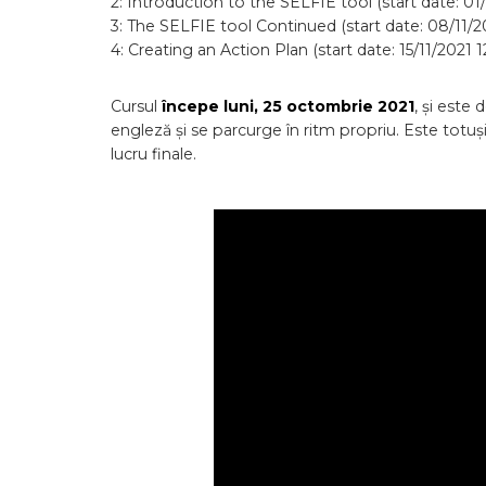
2: Introduction to the SELFIE tool (start date: 01/
3: The SELFIE tool Continued (start date: 08/11/2
4: Creating an Action Plan (start date: 15/11/2021 1
Cursul
începe luni, 25 octombrie 2021
, și este
engleză și se parcurge în ritm propriu. Este totuș
lucru finale.