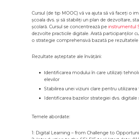
Cursul (de tip MOOC) vă va ajuta să vă faceți o imag
școala dvs. și să stabiliți un plan de dezvoltare, sta
școlară. Cursul se concentrează pe
instrumentul
dezvolte practicile digitale. Arată participanților
o strategie comprehensivă bazată pe rezultatele 
Rezultate așteptate ale învățării:
Ιdentificarea modului în care utilizați tehno
elevilor
Stabilirea unei viziuni clare pentru utilizarea
Identificarea bazelor strategiei dvs. digital
Temele abordate:
1: Digital Learning – from Challenge to Opportunit