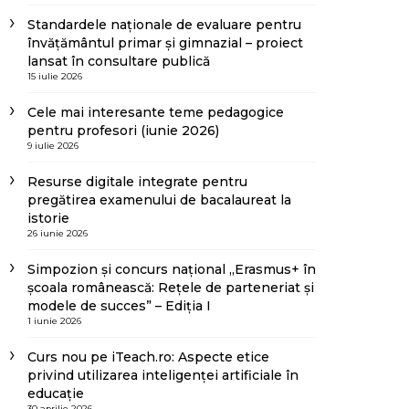
Standardele naționale de evaluare pentru
învățământul primar și gimnazial – proiect
lansat în consultare publică
15 iulie 2026
Cele mai interesante teme pedagogice
pentru profesori (iunie 2026)
9 iulie 2026
Resurse digitale integrate pentru
pregătirea examenului de bacalaureat la
istorie
26 iunie 2026
Simpozion și concurs național „Erasmus+ în
școala românească: Rețele de parteneriat și
modele de succes” – Ediția I
1 iunie 2026
Curs nou pe iTeach.ro: Aspecte etice
privind utilizarea inteligenței artificiale în
educație
30 aprilie 2026