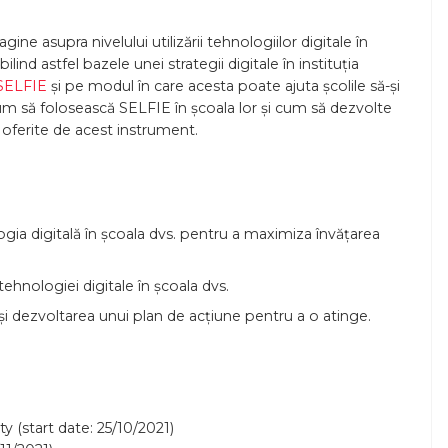
ine asupra nivelului utilizării tehnologiilor digitale în
bilind astfel bazele unei strategii digitale în instituția
 SELFIE
și pe modul în care acesta poate ajuta școlile să-și
 cum să folosească SELFIE în școala lor și cum să dezvolte
oferite de acest instrument.
logia digitală în școala dvs. pentru a maximiza învățarea
 tehnologiei digitale în școala dvs.
e și dezvoltarea unui plan de acțiune pentru a o atinge.
y (start date: 25/10/2021)