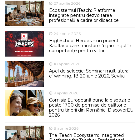
27 aprilie 2026
Ecosistemul iTeach: Platforme
integrate pentru dezvoltarea
profesională a cadrelor didactice
24 aprilie 2026
HighSchool Heroes – un proiect
Kaufland care transformă gamingul în
competențe pentru viitor
10 aprilie 2026
Apel de selecție: Seminar multilateral
eTwinning, 18-20 iunie 2026, Sevilia
9 aprilie 2026
Comisia Europeană pune la dispoziție
peste 1700 de permise de călătorie
pentru tinerii din România. DiscoverEU
2026
8 aprilie 2026
The iTeach Ecosystem: Integrated