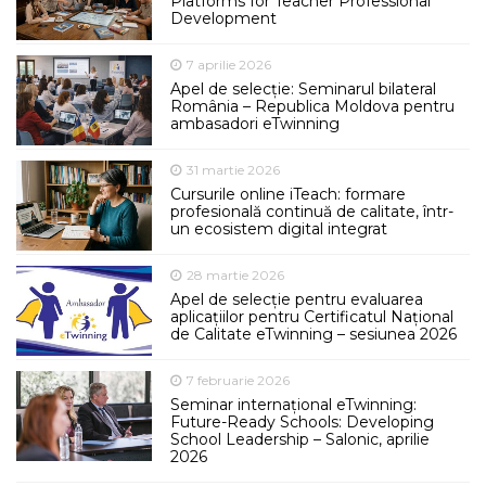
Platforms for Teacher Professional
Development
7 aprilie 2026
Apel de selecție: Seminarul bilateral
România – Republica Moldova pentru
ambasadori eTwinning
31 martie 2026
Cursurile online iTeach: formare
profesională continuă de calitate, într-
un ecosistem digital integrat
28 martie 2026
Apel de selecție pentru evaluarea
aplicațiilor pentru Certificatul Național
de Calitate eTwinning – sesiunea 2026
7 februarie 2026
Seminar internațional eTwinning:
Future-Ready Schools: Developing
School Leadership – Salonic, aprilie
2026