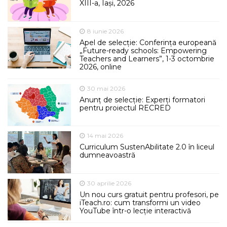
XIII-a, Iași, 2026
8 iunie 2026
Apel de selecție: Conferința europeană
„Future-ready schools: Empowering
Teachers and Learners”, 1-3 octombrie
2026, online
30 mai 2026
Anunț de selecție: Experți formatori
pentru proiectul RECRED
14 mai 2026
Curriculum SustenAbilitate 2.0 în liceul
dumneavoastră
30 aprilie 2026
Un nou curs gratuit pentru profesori, pe
iTeach.ro: cum transformi un video
YouTube într-o lecție interactivă