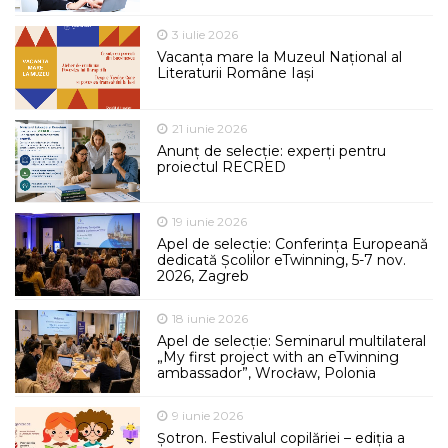
3 iulie 2026
Vacanța mare la Muzeul Național al
Literaturii Române Iași
21 iunie 2026
Anunț de selecție: experți pentru
proiectul RECRED
19 iunie 2026
Apel de selecție: Conferința Europeană
dedicată Școlilor eTwinning, 5-7 nov.
2026, Zagreb
18 iunie 2026
Apel de selecție: Seminarul multilateral
„My first project with an eTwinning
ambassador”, Wrocław, Polonia
9 iunie 2026
Șotron. Festivalul copilăriei – ediția a