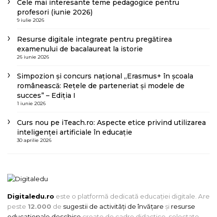
Cele mai interesante teme pedagogice pentru
profesori (iunie 2026)
9 iulie 2026
Resurse digitale integrate pentru pregătirea
examenului de bacalaureat la istorie
26 iunie 2026
Simpozion și concurs național „Erasmus+ în școala
românească: Rețele de parteneriat și modele de
succes” – Ediția I
1 iunie 2026
Curs nou pe iTeach.ro: Aspecte etice privind utilizarea
inteligenței artificiale în educație
30 aprilie 2026
Digitaledu.ro
este o platformă dedicată educației digitale. Are
peste
12.000
de
sugestii de activități de învățare
și
resurse
educaționale deschise
create de cadre didactice, selectate,