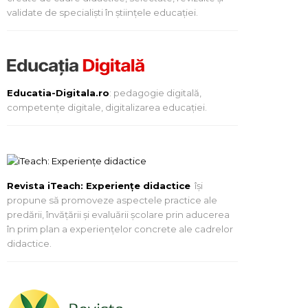
validate de specialiști în științele educației.
Educatia-Digitala.ro
: pedagogie digitală,
competențe digitale, digitalizarea educației.
Revista iTeach: Experienţe didactice
îşi
propune să promoveze aspectele practice ale
predării, învăţării şi evaluării şcolare prin aducerea
în prim plan a experienţelor concrete ale cadrelor
didactice.