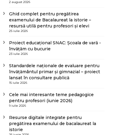
2 august 2026
Ghid complet pentru pregătirea
examenului de Bacalaureat la istorie –
resursă utilă pentru profesori și elevi
25 iulie 2026
Proiect educațional SNAC: Școala de vară -
învățăm cu bucurie
23 iulie 2026
Standardele naționale de evaluare pentru
învățământul primar și gimnazial – proiect
lansat în consultare publică
15 iulie 2026
Cele mai interesante teme pedagogice
pentru profesori (iunie 2026)
9 iulie 2026
Resurse digitale integrate pentru
pregătirea examenului de bacalaureat la
istorie
26 iunie 2026