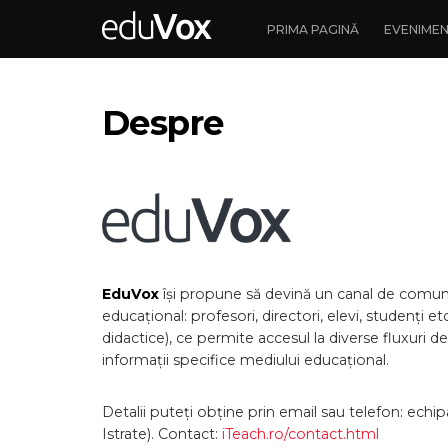
PRIMA PAGINĂ
EVENIME
Despre
EduVox
își propune să devină un canal de comun
educațional: profesori, directori, elevi, studenți e
didactice), ce permite accesul la diverse fluxuri d
informații specifice mediului educațional.
Detalii puteți obține prin email sau telefon: ec
Istrate). Contact:
iTeach.ro/contact.html