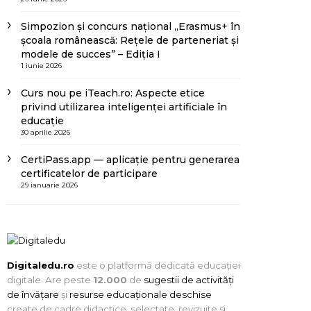
Simpozion și concurs național „Erasmus+ în
școala românească: Rețele de parteneriat și
modele de succes” – Ediția I
1 iunie 2026
Curs nou pe iTeach.ro: Aspecte etice
privind utilizarea inteligenței artificiale în
educație
30 aprilie 2026
CertiPass.app — aplicație pentru generarea
certificatelor de participare
29 ianuarie 2026
Digitaledu.ro
este o platformă dedicată educației
digitale. Are peste
12.000
de
sugestii de activități
de învățare
și
resurse educaționale deschise
create de cadre didactice, selectate, revizuite și