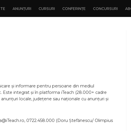
NTE
ANUNȚURI
CURSURI
CONFERINȚE
CONCURSURI
AB
icare și informare pentru persoane din mediul
tc. Este integrat și în platforma iTeach (28.000+ cadre
e anunțuri locale, județene sau naționale cu anunțuri și
hipa@iTeach.ro, 0722.458.000 (Doru Ștefănescu/ Olimpius