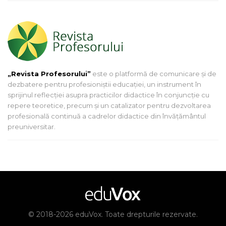
„Revista Profesorului”
este o platformă de comunicare și de
dezbatere pentru profesioniștii educației, un instrument în
sprijinul reflecției asupra practicilor didactice în conjuncție cu
repere teoretice, precum și un catalizator pentru dezvoltarea
profesională continuă a cadrelor didactice din învățământul
preuniversitar.
© 2018-2026 eduVox. Toate drepturile rezervate.