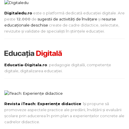
Digitaledu.ro
este o platformă dedicată educației digitale. Are
peste
12.000
de
sugestii de activități de învățare
și
resurse
educaționale deschise
create de cadre didactice, selectate,
revizuite și validate de specialiști în științele educației.
Educatia-Digitala.ro
: pedagogie digitală, competențe
digitale, digitalizarea educației.
Revista iTeach: Experienţe didactice
îşi propune să
promoveze aspectele practice ale predării, învăţării şi evaluării
şcolare prin aducerea în prim plan a experienţelor concrete ale
cadrelor didactice.