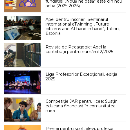
fundației „Nouă ne pasă” este din nou
activ (2025-2026)
Apel pentru înscrieri: Seminarul
internațional eTwinning „Future
citizens and AI hand in hand”, Tallinn,
Estonia
Revista de Pedagogie: Apel la
contribuții pentru numărul 2/2025
Liga Profesorilor Excepționali, ediția
2025
Competiție JAR pentru licee: Susțin
educația financiară în comunitatea
mea
Premii pentru școli, elevi, profesori: