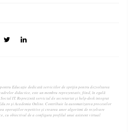
l pentru Educație dedicată serviciilor de sprijin pentru dezvoltarea
adrelor didactice, este un membru reprezentativ, fiind, în egală
Social IT. Reprezintă serviciul de secretariat și help-desk integrat
lEdu.ro și Academia Online. Contribuie la automatizarea proceselor
rea operațiilor repetitive și crearea unor algoritmi de rezolvare
ce, cu obiectivul de a configura profilul unui asistent virtual