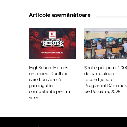
Articole asemănătoare
HighSchool Heroes –
Școlile pot primi 4.00
un proiect Kaufland
de calculatoare
care transformă
recondiționate.
gamingul în
Programul Dăm click
competențe pentru
pe România, 2025
viitor