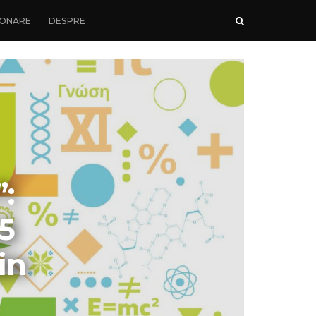
ONARE
DESPRE
:
,5
in