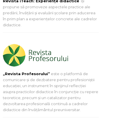
Revista iTeach: Experienţe didactice
îşi
propune să promoveze aspectele practice ale
predării, învăţării şi evaluării şcolare prin aducerea
în prim plan a experienţelor concrete ale cadrelor
didactice.
„Revista Profesorului”
este o platformă de
comunicare și de dezbatere pentru profesioniștii
educației, un instrument în sprijinul reflecției
asupra practicilor didactice în conjuncție cu repere
teoretice, precum și un catalizator pentru
dezvoltarea profesională continuă a cadrelor
didactice din învățământul preuniversitar.