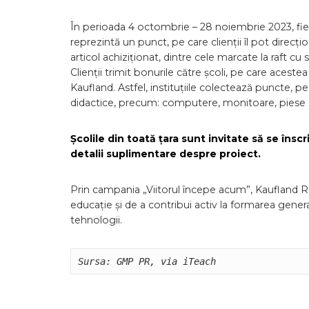
În perioada 4 octombrie – 28 noiembrie 2023, fie
reprezintă un punct, pe care clienții îl pot direcțio
articol achiziționat, dintre cele marcate la raft
Clienții trimit bonurile către școli, pe care aceste
Kaufland. Astfel, instituțiile colectează puncte, 
didactice, precum: computere, monitoare, piese de
Școlile din toată țara sunt invitate să se însc
detalii suplimentare despre proiect.
Prin campania „Viitorul începe acum”, Kaufland Ro
educație și de a contribui activ la formarea generaț
tehnologii.
Sursa: GMP PR, via iTeach