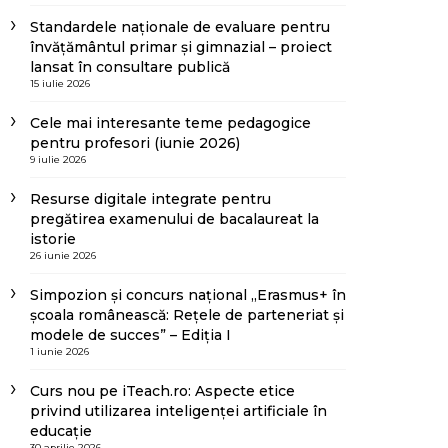
Standardele naționale de evaluare pentru
învățământul primar și gimnazial – proiect
lansat în consultare publică
15 iulie 2026
Cele mai interesante teme pedagogice
pentru profesori (iunie 2026)
9 iulie 2026
Resurse digitale integrate pentru
pregătirea examenului de bacalaureat la
istorie
26 iunie 2026
Simpozion și concurs național „Erasmus+ în
școala românească: Rețele de parteneriat și
modele de succes” – Ediția I
1 iunie 2026
Curs nou pe iTeach.ro: Aspecte etice
privind utilizarea inteligenței artificiale în
educație
30 aprilie 2026