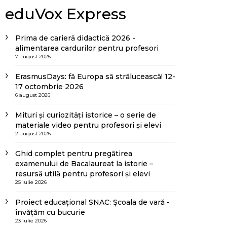
eduVox Express
Prima de carieră didactică 2026 -
alimentarea cardurilor pentru profesori
7 august 2026
ErasmusDays: fă Europa să strălucească! 12-
17 octombrie 2026
6 august 2026
Mituri și curiozități istorice – o serie de
materiale video pentru profesori și elevi
2 august 2026
Ghid complet pentru pregătirea
examenului de Bacalaureat la istorie –
resursă utilă pentru profesori și elevi
25 iulie 2026
Proiect educațional SNAC: Școala de vară -
învățăm cu bucurie
23 iulie 2026