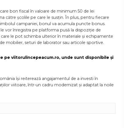
care bon fiscal în valoare de minimum 50 de lei
na către școlile pe care le susțin. În plus, pentru fiecare
 cu simbolul campaniei, bonul va acumula puncte bonus.
a le vor înregistra pe platforma pusă la dispoziție de
pe care le pot schimba ulterior în materiale și echipamente
 mobilier, seturi de laborator sau articole sportive.
rie pe
viitorulincepeacum.ro
, unde sunt disponibile și
mânia își reiterează angajamentul de a investi în
iilor viitoare, într-un cadru modernizat și adaptat la noile