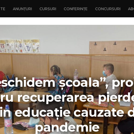
NTE
ANUNȚURI
CURSURI
CONFERINȚE
CONCURSURI
AB
schidem școala”, pro
ru recuperarea pierde
in educație cauzate 
pandemie