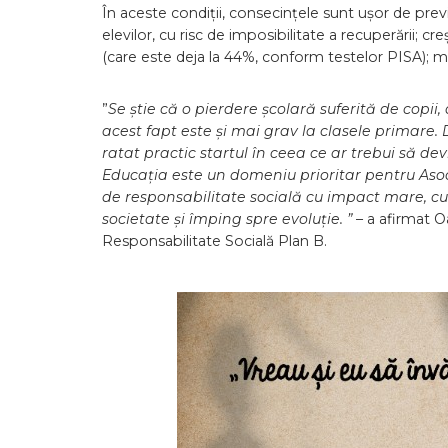
În aceste condiții, consecințele sunt ușor de previz
elevilor, cu risc de imposibilitate a recuperării; 
(care este deja la 44%, conform testelor PISA); 
”
Se știe că o pierdere școlară suferită de copii
acest fapt este și mai grav la clasele primare
ratat practic startul în ceea ce ar trebui să dev
Educația este un domeniu prioritar pentru Asoc
de responsabilitate socială cu impact mare, c
societate și împing spre evoluție. ”
– a afirmat O
Responsabilitate Socială Plan B.