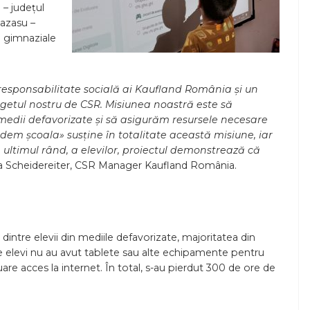
 – județul
Cazasu –
le gimnaziale
e responsabilitate socială ai Kaufland România și un
getul nostru de CSR. Misiunea noastră este să
 medii defavorizate și să asigurăm resursele necesare
em școala» susține în totalitate această misiune, iar
în ultimul rând, a elevilor, proiectul demonstrează că
ina Scheidereiter, CSR Manager Kaufland România.
dintre elevii din mediile defavorizate, majoritatea din
de elevi nu au avut tablete sau alte echipamente pentru
uare acces la internet. În total, s-au pierdut 300 de ore de