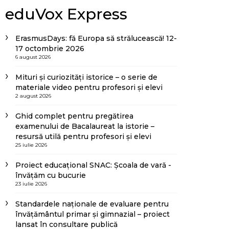
eduVox Express
ErasmusDays: fă Europa să strălucească! 12-
17 octombrie 2026
6 august 2026
Mituri și curiozități istorice – o serie de
materiale video pentru profesori și elevi
2 august 2026
Ghid complet pentru pregătirea
examenului de Bacalaureat la istorie –
resursă utilă pentru profesori și elevi
25 iulie 2026
Proiect educațional SNAC: Școala de vară -
învățăm cu bucurie
23 iulie 2026
Standardele naționale de evaluare pentru
învățământul primar și gimnazial – proiect
lansat în consultare publică