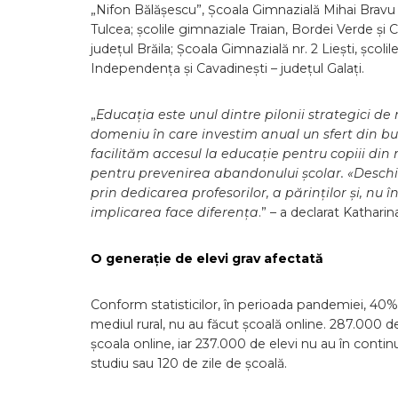
„Nifon Bălășescu”, Școala Gimnazială Mihai Bravu
Tulcea; școlile gimnaziale Traian, Bordei Verde și 
județul Brăila; Școala Gimnazială nr. 2 Liești, școli
Independența și Cavadinești – județul Galați.
„
Educația este unul dintre pilonii strategici d
domeniu în care investim anual un sfert din bu
facilităm accesul la educație pentru copiii din
pentru prevenirea abandonului școlar. «Deschid
prin dedicarea profesorilor, a părinților și, nu 
implicarea face diferența
.” – a declarat Kathar
O generație de elevi grav afectată
Conform statisticilor, în perioada pandemiei, 40% 
mediul rural, nu au făcut școală online. 287.000 
școala online, iar 237.000 de elevi nu au în contin
studiu sau 120 de zile de școală.