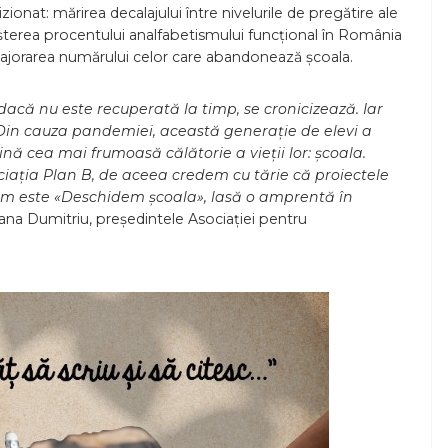
ionat: mărirea decalajului între nivelurile de pregătire ale
creșterea procentului analfabetismului funcțional în România
majorarea numărului celor care abandonează școala.
, dacă nu este recuperată la timp, se cronicizează. Iar
. Din cauza pandemiei, această generație de elevi a
ină cea mai frumoasă călătorie a vieții lor: școala.
iația Plan B, de aceea credem cu tărie că proiectele
um este «Deschidem școala», lasă o amprentă în
ana Dumitriu, președintele Asociației pentru