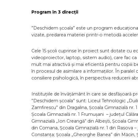
Program în 3 direcții
”Deschidem școala” este un program educațional gând
vizate, predarea materiei printr-o metodă accelera
Cele 15 școli cuprinse în proiect sunt dotate cu 
videoproiector, laptop, sistem audio), care fac ca
mult mai atractivă și mai eficientă pentru copiii be
în procesul de asimilare a informațiilor. În paralel
consiliere psihologică, în perspectiva reducerii ab
Instituțiile de învățământ în care se desfășoară pr
”Deschidem școala” sunt: Liceul Tehnologic „Duil
Zamfirescu” din Dragalina, Școala Gimnazială nr. 1 
Școala Gimnazială nr. 1 Frumușani – județul Călăra
Gimnazială „Ion Creangă“ din Albeşti, Școala Gimna
din Comana, Școala Gimnazială nr. 1 din Rasova – 
Constanța; Școala „Gheorghe Banea” din Măcin, 