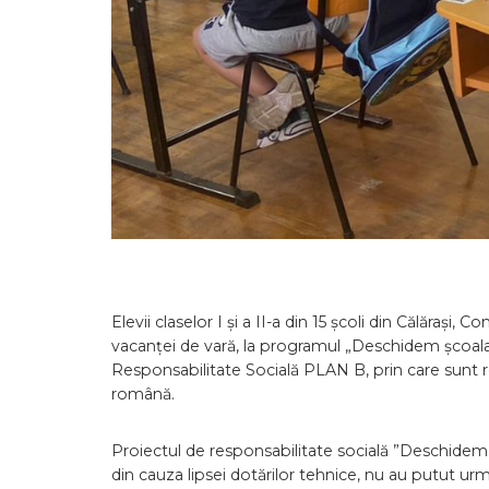
Elevii claselor I și a II-a din 15 școli din Călărași, C
vacanței de vară, la programul „Deschidem școala”
Responsabilitate Socială PLAN B, prin care sunt 
română.
Proiectul de responsabilitate socială ”Deschidem ș
din cauza lipsei dotărilor tehnice, nu au putut urm