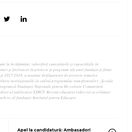
ni în învățământ, valorifică cunoștințele și capacitățile în
iner și freelancer în proiecte și programe ale unor fundații și firme.
și 2017-2018, a susținut desfășurarea de proiecte tematice
oltare instituțională, în cadrul programului transfrontalier „Școala
program al Fundației Naționale pentru Dezvoltare Comunitară
editor al publicației EDICT- Revista educației (edict.ro) și voluntar
h.ro, al fundației Institutul pentru Educație.
Apel la candidatură: Ambasadori