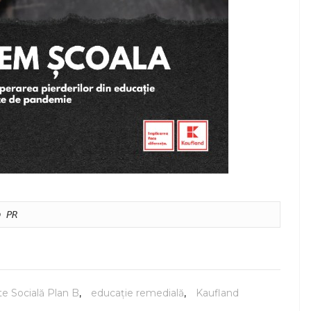
p PR
te Socială Plan B
,
educaţie remedială
,
Kaufland