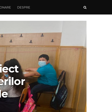
ONARE
DESPRE
iect
rilor
de