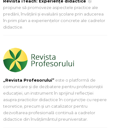
Revista iTeach: Experienţe didactice
îşi
propune să promoveze aspectele practice ale
predării, învăţării şi evaluării şcolare prin aducerea
în prim plan a experienţelor concrete ale cadrelor
didactice.
„Revista Profesorului”
este o platformă de
comunicare și de dezbatere pentru profesioniștii
educației, un instrument în sprijinul reflecției
asupra practicilor didactice în conjuncție cu repere
teoretice, precum și un catalizator pentru
dezvoltarea profesională continuă a cadrelor
didactice din învățământul preuniversitar.