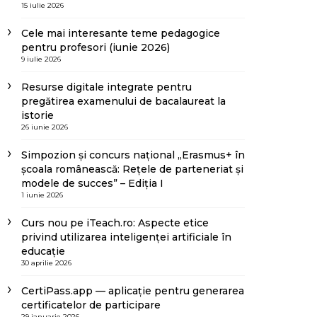
15 iulie 2026
Cele mai interesante teme pedagogice
pentru profesori (iunie 2026)
9 iulie 2026
Resurse digitale integrate pentru
pregătirea examenului de bacalaureat la
istorie
26 iunie 2026
Simpozion și concurs național „Erasmus+ în
școala românească: Rețele de parteneriat și
modele de succes” – Ediția I
1 iunie 2026
Curs nou pe iTeach.ro: Aspecte etice
privind utilizarea inteligenței artificiale în
educație
30 aprilie 2026
CertiPass.app — aplicație pentru generarea
certificatelor de participare
29 ianuarie 2026