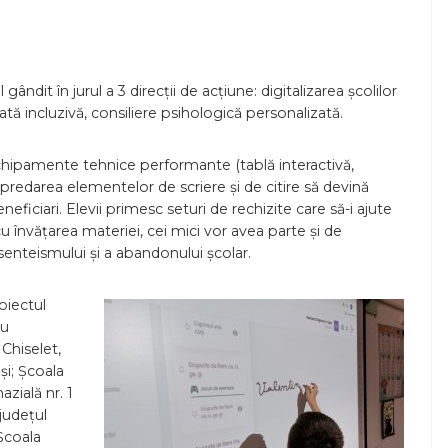
it în jurul a 3 direcții de acțiune: digitalizarea școlilor
tă incluzivă, consiliere psihologică personalizată.
echipamente tehnice performante (tablă interactivă,
 predarea elementelor de scriere și de citire să devină
neficiari. Elevii primesc seturi de rechizite care să-i ajute
 cu învățarea materiei, cei mici vor avea parte și de
senteismului și a abandonului școlar.
oiectul
iu
Chiselet,
și; Școala
zială nr. 1
județul
Școala