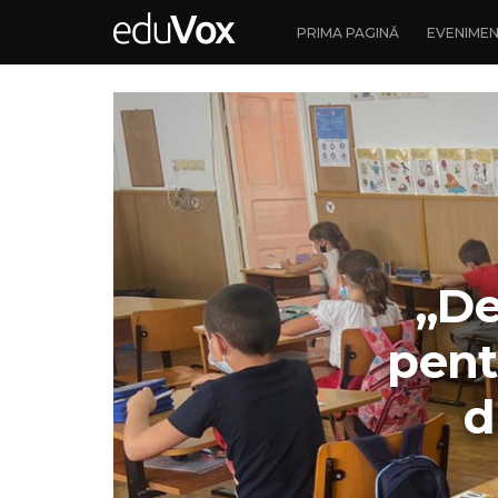
PRIMA PAGINĂ
EVENIME
„De
pent
d