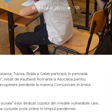
9 august 2021
758
onstanța, Tulcea, Brăila și Galați participă, în perioada
, inițiat de Kaufland Romania si Asociația pentru
recuperate pierderile la materia Comunicare în limba
coala” este dedicat copiilor din mediile vulnerabile care,
a cursurile școlii online în timpul pandemiei.