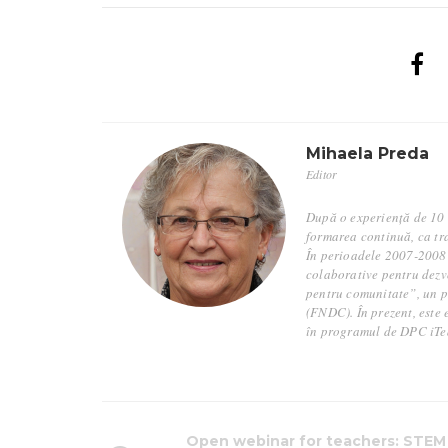
Mihaela Preda
Editor
După o experiență de 10 a
formarea continuă, ca tra
În perioadele 2007-2008 
colaborative pentru dezv
pentru comunitate”, un 
(FNDC). În prezent, este 
în programul de DPC iTeac
Open webinar for teachers: STEM