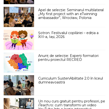
Apel de selecție: Seminarul multilateral
„My first project with an eTwinning
ambassador”, Wrocław, Polonia
Șotron. Festivalul copilăriei – ediția a
XIII-a, Iași, 2026
Anunț de selecție: Experți formatori
pentru proiectul RECRED
Curriculum SustenAbilitate 2.0 în liceul
dumneavoastră
Un nou curs gratuit pentru profesori, pe
iTeach.ro: cum transformi un video
YouTube într-o lecție interactivă