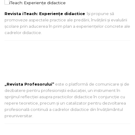
Revista iTeach: Experienţe didactice
îşi propune să
promoveze aspectele practice ale predării, învăţării şi evaluării
şcolare prin aducerea în prim plan a experienţelor concrete ale
cadrelor didactice.
„Revista Profesorului”
este o platformă de comunicare și de
dezbatere pentru profesioniștii educației, un instrument în
sprijinul reflecției asupra practicilor didactice în conjuncție cu
repere teoretice, precum și un catalizator pentru dezvoltarea
profesională continuă a cadrelor didactice din învățământul
preuniversitar.