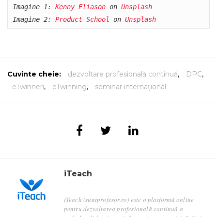
Imagine 1: 
Kenny Eliason
 on 
Unsplash
Imagine 2: 
Product School
 on 
Unsplash
Cuvinte cheie:
dezvoltare profesională continuă
,
DPC
,
eTwinneri
,
eTwinning
,
seminar internațional
iTeach
iTeach (suntprofesor.ro) este o platformă online
pentru dezvoltarea profesională continuă a