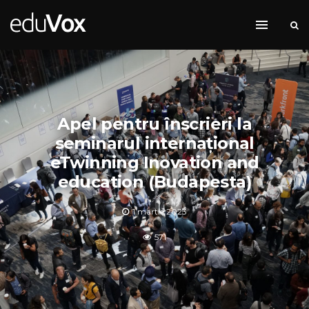
Apel pentru înscrieri la
seminarul internațional
eTwinning Inovation and
education (Budapesta)
1 martie 2023
571