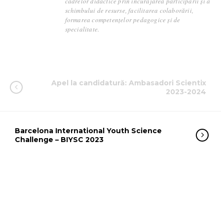
cadrelor didactice prin încurajarea participării și a
schimbului de resurse, facilitarea colaborării,
formarea competențelor pedagogice și de
specialitate.
Apel la candidatură: Ambasadori Scientix
2023-2024
Barcelona International Youth Science
Challenge – BIYSC 2023