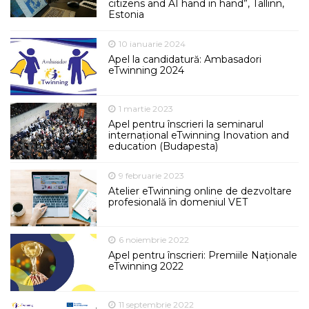
citizens and AI hand in hand”, Tallinn,
Estonia
10 ianuarie 2024
Apel la candidatură: Ambasadori
eTwinning 2024
1 martie 2023
Apel pentru înscrieri la seminarul
internațional eTwinning Inovation and
education (Budapesta)
9 februarie 2023
Atelier eTwinning online de dezvoltare
profesională în domeniul VET
6 noiembrie 2022
Apel pentru înscrieri: Premiile Naționale
eTwinning 2022
11 septembrie 2022