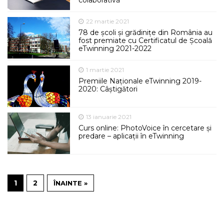
colaborativă
22 martie 2021
78 de școli și grădinițe din România au
fost premiate cu Certificatul de Școală
eTwinning 2021-2022
1 martie 2021
Premiile Naționale eTwinning 2019-
2020: Câștigători
13 ianuarie 2021
Curs online: PhotoVoice în cercetare și
predare – aplicații în eTwinning
1
2
ÎNAINTE »