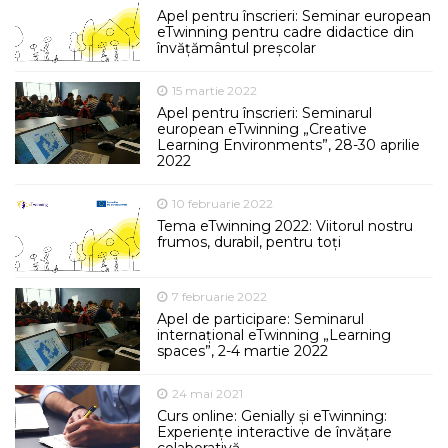
Apel pentru înscrieri: Seminar european
eTwinning pentru cadre didactice din
învățământul preșcolar
15 martie 2022
Apel pentru înscrieri: Seminarul
european eTwinning „Creative
Learning Environments”, 28-30 aprilie
2022
10 februarie 2022
Tema eTwinning 2022: Viitorul nostru
frumos, durabil, pentru toți
7 februarie 2022
Apel de participare: Seminarul
internațional eTwinning „Learning
spaces”, 2-4 martie 2022
24 mai 2021
Curs online: Genially și eTwinning:
Experiențe interactive de învățare