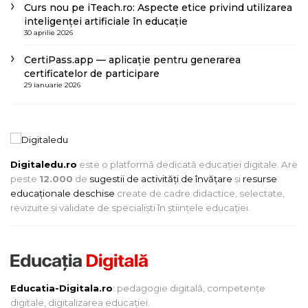
Curs nou pe iTeach.ro: Aspecte etice privind utilizarea
inteligenței artificiale în educație
30 aprilie 2026
CertiPass.app — aplicație pentru generarea
certificatelor de participare
29 ianuarie 2026
Digitaledu.ro
este o platformă dedicată educației digitale. Are
peste
12.000
de
sugestii de activități de învățare
și
resurse
educaționale deschise
create de cadre didactice, selectate,
revizuite și validate de specialiști în științele educației.
Educatia-Digitala.ro
: pedagogie digitală, competențe
digitale, digitalizarea educației.