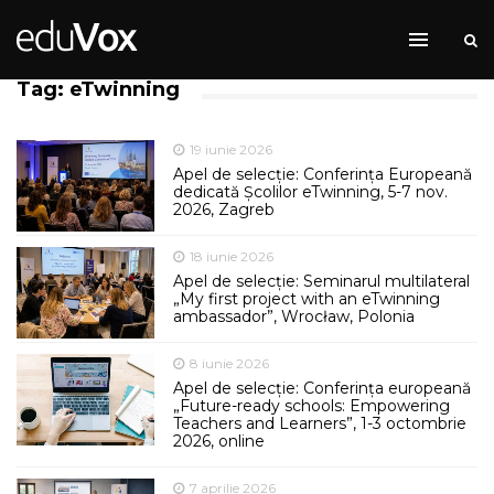
Tag: eTwinning
19 iunie 2026
Apel de selecție: Conferința Europeană
dedicată Școlilor eTwinning, 5-7 nov.
2026, Zagreb
18 iunie 2026
Apel de selecție: Seminarul multilateral
„My first project with an eTwinning
ambassador”, Wrocław, Polonia
8 iunie 2026
Apel de selecție: Conferința europeană
„Future-ready schools: Empowering
Teachers and Learners”, 1-3 octombrie
2026, online
7 aprilie 2026