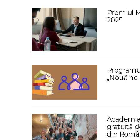
Premiul M
2025
Programul 
„Nouă ne 
Academia 
gratuită d
din Româ