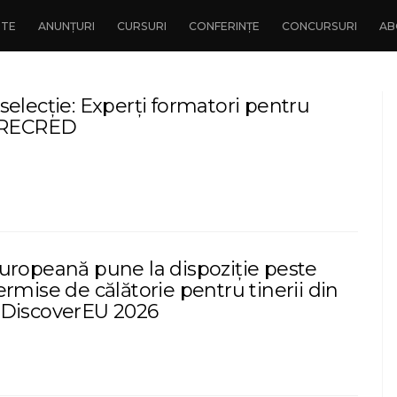
NTE
ANUNȚURI
CURSURI
CONFERINȚE
CONCURSURI
AB
elecție: Experți formatori pentru
l RECRED
uropeană pune la dispoziție peste
rmise de călătorie pentru tinerii din
 DiscoverEU 2026