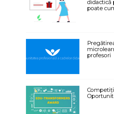
didactică 
poate cum
Pregătirea
microlearn
profesori
Competiți
Oportunita