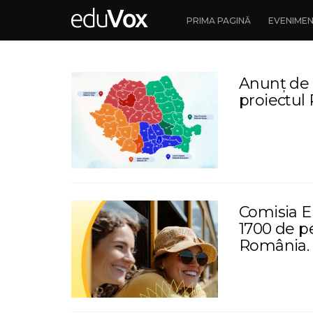
PRIMA PAGINĂ
EVENIME
Anunț de s
proiectu
Comisia E
1700 de pe
România.