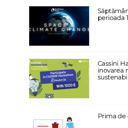
Săptămâna 
perioada 
Cassini Ha
inovarea m
sustenabil
Prima de 