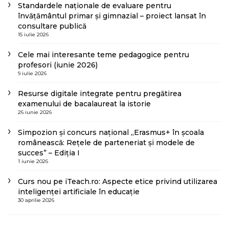
Standardele naționale de evaluare pentru
învățământul primar și gimnazial – proiect lansat în
consultare publică
15 iulie 2026
Cele mai interesante teme pedagogice pentru
profesori (iunie 2026)
9 iulie 2026
Resurse digitale integrate pentru pregătirea
examenului de bacalaureat la istorie
26 iunie 2026
Simpozion și concurs național „Erasmus+ în școala
românească: Rețele de parteneriat și modele de
succes” – Ediția I
1 iunie 2026
Curs nou pe iTeach.ro: Aspecte etice privind utilizarea
inteligenței artificiale în educație
30 aprilie 2026