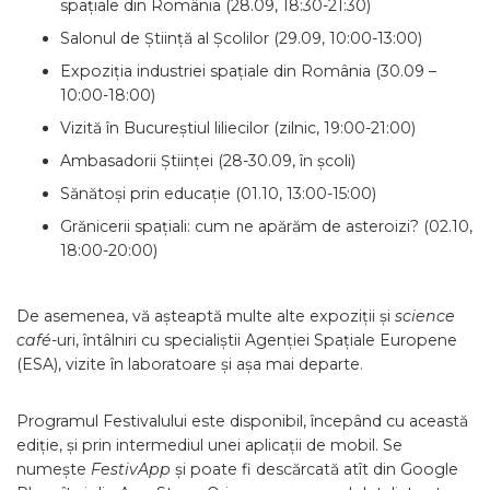
spațiale din România (28.09, 18:30-21:30)
Salonul de Știință al Școlilor (29.09, 10:00-13:00)
Expoziția industriei spațiale din România (30.09 –
10:00-18:00)
Vizită în Bucureștiul liliecilor (zilnic, 19:00-21:00)
Ambasadorii Științei (28-30.09, în școli)
Sănătoși prin educație (01.10, 13:00-15:00)
Grănicerii spațiali: cum ne apărăm de asteroizi? (02.10,
18:00-20:00)
De asemenea, vă așteaptă multe alte expoziții și
science
café
-uri, întâlniri cu specialiștii Agenției Spațiale Europene
(ESA), vizite în laboratoare și așa mai departe.
Programul Festivalului este disponibil, începând cu această
ediție, și prin intermediul unei aplicații de mobil. Se
numește
FestivApp
și poate fi descărcată atît din Google