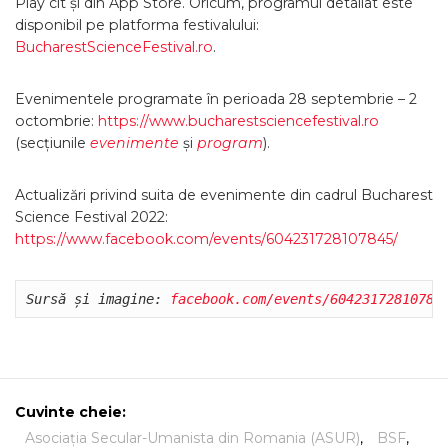
Play cît și din App Store. Oricum, programul detaliat este
disponibil pe platforma festivalului:
BucharestScienceFestival.ro
.
Evenimentele programate în perioada 28 septembrie – 2
octombrie:
https://www.bucharestsciencefestival.ro
(secțiunile
evenimente
și
program
).
Actualizări privind suita de evenimente din cadrul Bucharest
Science Festival 2022:
https://www.facebook.com/events/604231728107845/
Sursă și imagine: 
facebook.com/events/60423172810784
Cuvinte cheie:
Asociația Secular-Umanista din Romania (ASUR)
,
BSF
,