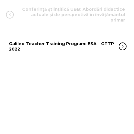
Conferință științifică UBB: Abordări didactice
actuale și de perspectivă în învățământul
primar
Galileo Teacher Training Program: ESA – GTTP
2022