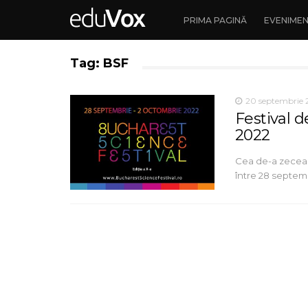
PRIMA PAGINĂ
EVENIME
Tag: BSF
20 septembrie 
Festival d
2022
Cea de-a zecea 
între 28 septemb