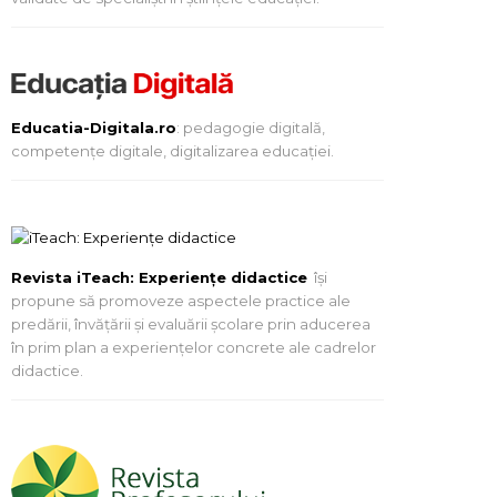
Educatia-Digitala.ro
: pedagogie digitală,
competențe digitale, digitalizarea educației.
Revista iTeach: Experienţe didactice
îşi
propune să promoveze aspectele practice ale
predării, învăţării şi evaluării şcolare prin aducerea
în prim plan a experienţelor concrete ale cadrelor
didactice.