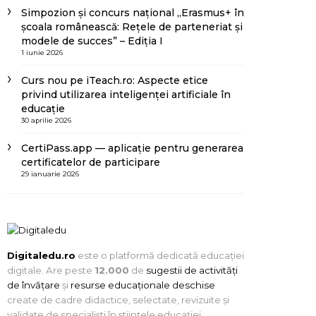
Simpozion și concurs național „Erasmus+ în
școala românească: Rețele de parteneriat și
modele de succes” – Ediția I
1 iunie 2026
Curs nou pe iTeach.ro: Aspecte etice
privind utilizarea inteligenței artificiale în
educație
30 aprilie 2026
CertiPass.app — aplicație pentru generarea
certificatelor de participare
29 ianuarie 2026
Digitaledu.ro
este o platformă dedicată educației
digitale. Are peste
12.000
de
sugestii de activități
de învățare
și
resurse educaționale deschise
create de cadre didactice, selectate, revizuite și
validate de specialiști în științele educației.