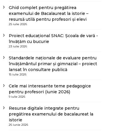
Ghid complet pentru pregătirea
examenului de Bacalaureat la istorie –
resursă utilă pentru profesori și elevi
25 iulie 2026
Proiect educațional SNAC: Școala de vară -
învățăm cu bucurie
23 iulie 2026
Standardele naționale de evaluare pentru
învățământul primar și gimnazial – proiect
lansat în consultare publică
15 iulie 2026
Cele mai interesante teme pedagogice
pentru profesori (iunie 2026)
9 iulie 2026
Resurse digitale integrate pentru
pregătirea examenului de bacalaureat la
istorie
26 iunie 2026