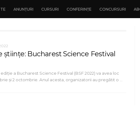
NTE
ANUNȚURI
CURSURI
CONFERINȚE
CONCURSURI
AB
2022
e științe: Bucharest Science Festival
ediție a Bucharest Science Festival (BSF 2022) va avea loc
rie și 2 octombrie. Anul acesta, organizatorii au pregătit o …