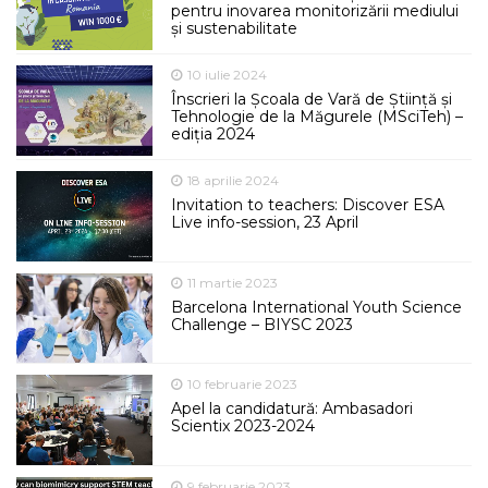
pentru inovarea monitorizării mediului
și sustenabilitate
10 iulie 2024
Înscrieri la Școala de Vară de Știință și
Tehnologie de la Măgurele (MSciTeh) –
ediția 2024
18 aprilie 2024
Invitation to teachers: Discover ESA
Live info-session, 23 April
11 martie 2023
Barcelona International Youth Science
Challenge – BIYSC 2023
10 februarie 2023
Apel la candidatură: Ambasadori
Scientix 2023-2024
9 februarie 2023