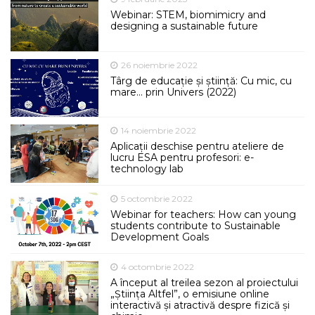
Webinar: STEM, biomimicry and
designing a sustainable future
26 noiembrie 2022
Târg de educație și știință: Cu mic, cu
mare… prin Univers (2022)
14 noiembrie 2022
Aplicații deschise pentru ateliere de
lucru ESA pentru profesori: e-
technology lab
5 octombrie 2022
Webinar for teachers: How can young
students contribute to Sustainable
Development Goals
4 octombrie 2022
A început al treilea sezon al proiectului
„Știința Altfel”, o emisiune online
interactivă și atractivă despre fizică și