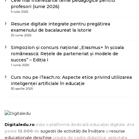
Cele mai interesante teme pedagogice pentru
profesori (iunie 2026)
9 iulie 2026
Resurse digitale integrate pentru pregătirea
examenului de bacalaureat la istorie
26 iunie 2026
Simpozion și concurs național „Erasmus+ în școala
românească: Rețele de parteneriat și modele de
succes” – Ediția I
1 iunie 2026
Curs nou pe iTeach.ro: Aspecte etice privind utilizarea
inteligenței artificiale în educație
30 aprilie 2026
Digitaledu.ro
este o platformă dedicată educației digitale. Are
peste
12.000
de
sugestii de activități de învățare
și
resurse
educaționale deschise
create de cadre didactice, selectate,