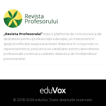
„Revista Profesorului”
este o platformă de comunicare și de
dezbatere pentru profesioniștii educației, un instrument în
sprijinul reflecției asupra practicilor didactice în conjuncție cu
repere teoretice, precum și un catalizator pentru dezvoltarea
profesională continuă a cadrelor didactice din învățământul
preuniversitar.
© 2018-2026 eduVox. Toate drepturile rezervate.