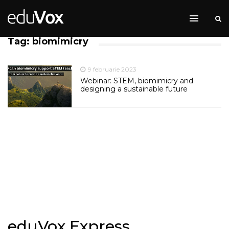
Tag: biomimicry
9 februarie 2023
Webinar: STEM, biomimicry and
designing a sustainable future
eduVox Express