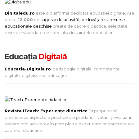
Digitaledu.ro
este o platformă dedicată educației digitale. Are
peste
12.000
de
sugestii de activități de învățare
și
resurse
educaționale deschise
create de cadre didactice, selectate,
revizuite și validate de specialiști în științele educației.
Educatia-Digitala.ro
: pedagogie digitală, competențe
digitale, digitalizarea educației.
Revista iTeach: Experienţe didactice
îşi propune să
promoveze aspectele practice ale predării, învăţării şi evaluării
şcolare prin aducerea în prim plan a experienţelor concrete ale
cadrelor didactice.