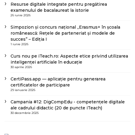
Resurse digitale integrate pentru pregătirea
examenului de bacalaureat la istorie
26 iunie 2026
Simpozion și concurs național „Erasmus+ în școala
românească: Rețele de parteneriat și modele de
succes” – Ediția I
1 iunie 2026
Curs nou pe iTeach.ro: Aspecte etice privind utilizarea
inteligenței artificiale în educație
30 aprilie 2026
CertiPass.app — aplicație pentru generarea
certificatelor de participare
29 ianuarie 2026
Campania #12: DigCompEdu - competențele digitale
ale cadrului didactic (20 de puncte iTeach)
30 decembrie 2025