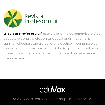
„Revista Profesorului”
este o platformă de comunicare și de
dezbatere pentru profesioniștii educației, un instrument în
sprijinul reflecției asupra practicilor didactice în conjuncție cu
repere teoretice, precum și un catalizator pentru dezvoltarea
profesională continuă a cadrelor didactice din învățământul
preuniversitar.
© 2018-2026 eduVox. Toate drepturile rezervate.