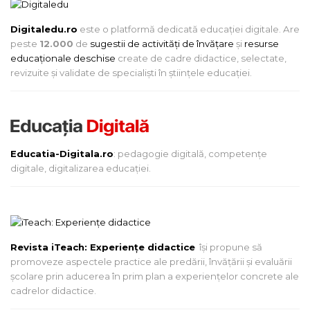
Digitaledu.ro
este o platformă dedicată educației digitale. Are
peste
12.000
de
sugestii de activități de învățare
și
resurse
educaționale deschise
create de cadre didactice, selectate,
revizuite și validate de specialiști în științele educației.
Educatia-Digitala.ro
: pedagogie digitală, competențe
digitale, digitalizarea educației.
Revista iTeach: Experienţe didactice
îşi propune să
promoveze aspectele practice ale predării, învăţării şi evaluării
şcolare prin aducerea în prim plan a experienţelor concrete ale
cadrelor didactice.