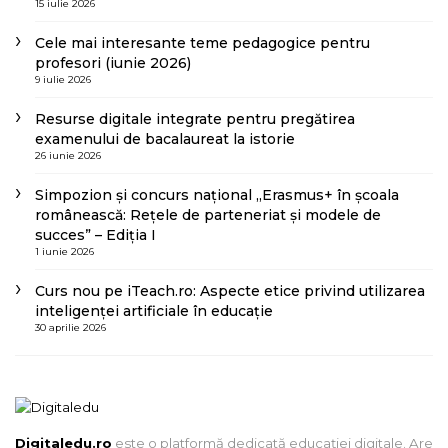
15 iulie 2026
Cele mai interesante teme pedagogice pentru
profesori (iunie 2026)
9 iulie 2026
Resurse digitale integrate pentru pregătirea
examenului de bacalaureat la istorie
26 iunie 2026
Simpozion și concurs național „Erasmus+ în școala
românească: Rețele de parteneriat și modele de
succes” – Ediția I
1 iunie 2026
Curs nou pe iTeach.ro: Aspecte etice privind utilizarea
inteligenței artificiale în educație
30 aprilie 2026
Digitaledu.ro
este o platformă dedicată educației digitale. Are