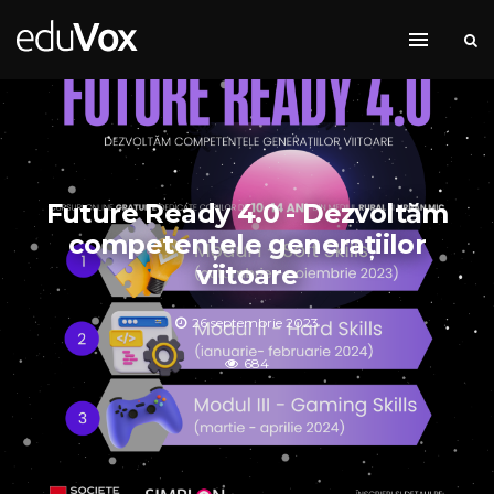
Future Ready 4.0 - Dezvoltăm
competențele generațiilor
viitoare
26 septembrie 2023
684