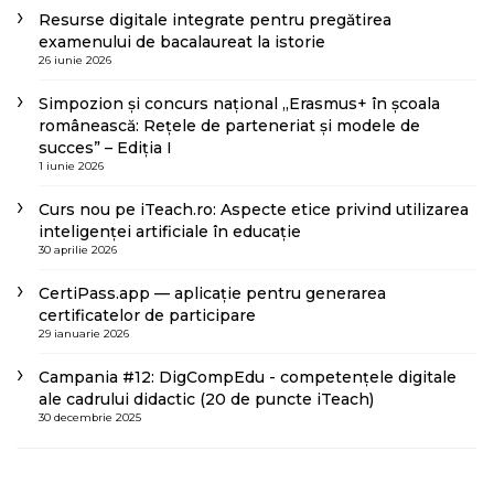
Resurse digitale integrate pentru pregătirea
examenului de bacalaureat la istorie
26 iunie 2026
Simpozion și concurs național „Erasmus+ în școala
românească: Rețele de parteneriat și modele de
succes” – Ediția I
1 iunie 2026
Curs nou pe iTeach.ro: Aspecte etice privind utilizarea
inteligenței artificiale în educație
30 aprilie 2026
CertiPass.app — aplicație pentru generarea
certificatelor de participare
29 ianuarie 2026
Campania #12: DigCompEdu - competențele digitale
ale cadrului didactic (20 de puncte iTeach)
30 decembrie 2025