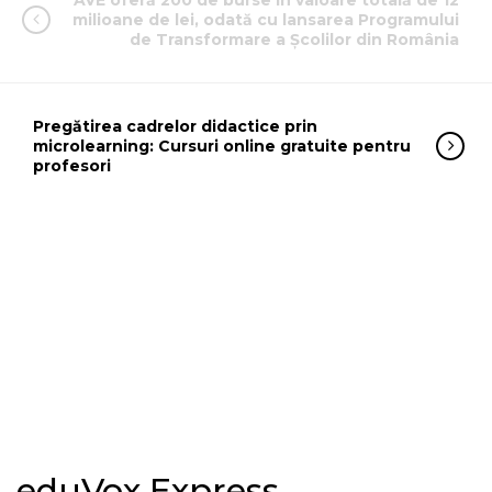
AVE oferă 200 de burse în valoare totală de 12
milioane de lei, odată cu lansarea Programului
de Transformare a Școlilor din România
Pregătirea cadrelor didactice prin
microlearning: Cursuri online gratuite pentru
profesori
eduVox Express