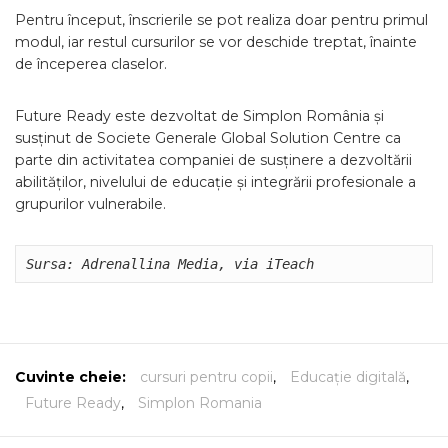
Pentru început, înscrierile se pot realiza doar pentru primul
modul, iar restul cursurilor se vor deschide treptat, înainte
de începerea claselor.
Future Ready este dezvoltat de Simplon România și
susținut de Societe Generale Global Solution Centre ca
parte din activitatea companiei de susținere a dezvoltării
abilităților, nivelului de educație și integrării profesionale a
grupurilor vulnerabile.
Sursa: Adrenallina Media, via iTeach
Cuvinte cheie:
cursuri pentru copii
,
Educație digitală
,
Future Ready
,
Simplon Romania