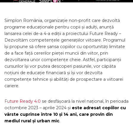
Simplon România, organizație non-profit care dezvoltă
programe educaționale pentru copii și adulți, anunță
lansarea celei de-a 4-a ediții a proiectului Future Ready –
Dezvoltăm competențele generațiilor viitoare. Programul
își propune să ofere șansa copiilor cu oportunități limitate
de a face față cererilor pieței muncii din viitor, prin
dezvoltarea unor competențe cheie. Astfel, participanții
cursurilor își vor putea descoperi pasiunile, vor căpăta
noțiuni de educație financiară și își vor dezvolta
competențe tehnice și abilități de prospectare a viitoarei
cariere.
Future Ready 4.0
se desfășoară la nivel național, în perioada
octombrie 2023 – aprilie 2024 și
este adresat copiilor cu
vârste cuprinse între 10 și 14 ani, care provin din
mediul rural și urban mic
.