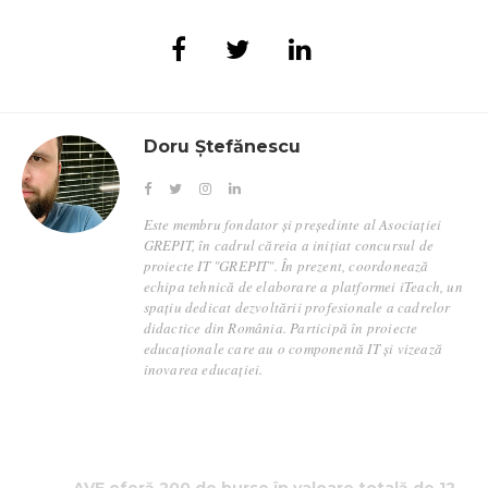
Doru Ștefănescu
Este membru fondator și președinte al Asociației
GREPIT, în cadrul căreia a inițiat concursul de
proiecte IT "GREPIT". În prezent, coordonează
echipa tehnică de elaborare a platformei iTeach, un
spațiu dedicat dezvoltării profesionale a cadrelor
didactice din România. Participă în proiecte
educaționale care au o componentă IT și vizează
inovarea educației.