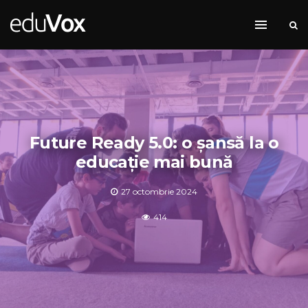
Future Ready 5.0: o șansă la o
educație mai bună
27 octombrie 2024
414