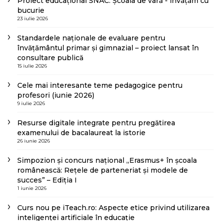
Proiect educațional SNAC: Școala de vară - învățăm cu
bucurie
23 iulie 2026
Standardele naționale de evaluare pentru
învățământul primar și gimnazial – proiect lansat în
consultare publică
15 iulie 2026
Cele mai interesante teme pedagogice pentru
profesori (iunie 2026)
9 iulie 2026
Resurse digitale integrate pentru pregătirea
examenului de bacalaureat la istorie
26 iunie 2026
Simpozion și concurs național „Erasmus+ în școala
românească: Rețele de parteneriat și modele de
succes” – Ediția I
1 iunie 2026
Curs nou pe iTeach.ro: Aspecte etice privind utilizarea
inteligenței artificiale în educație