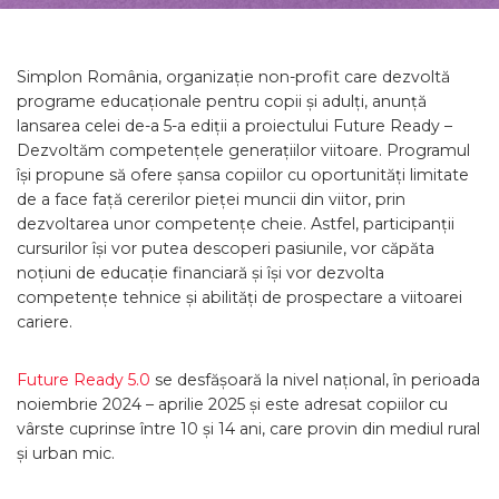
Simplon România, organizație non-profit care dezvoltă
programe educaționale pentru copii și adulți, anunță
lansarea celei de-a 5-a ediții a proiectului Future Ready –
Dezvoltăm competențele generațiilor viitoare. Programul
își propune să ofere șansa copiilor cu oportunități limitate
de a face față cererilor pieței muncii din viitor, prin
dezvoltarea unor competențe cheie. Astfel, participanții
cursurilor își vor putea descoperi pasiunile, vor căpăta
noțiuni de educație financiară și își vor dezvolta
competențe tehnice și abilități de prospectare a viitoarei
cariere.
Future Ready 5.0
se desfășoară la nivel național, în perioada
noiembrie 2024 – aprilie 2025 și este adresat copiilor cu
vârste cuprinse între 10 și 14 ani, care provin din mediul rural
și urban mic.