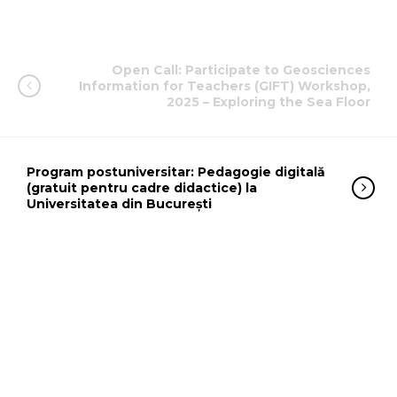
Open Call: Participate to Geosciences
Information for Teachers (GIFT) Workshop,
2025 – Exploring the Sea Floor
Program postuniversitar: Pedagogie digitală
(gratuit pentru cadre didactice) la
Universitatea din București