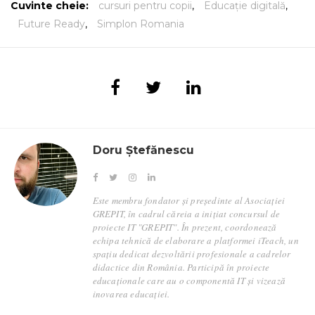
Cuvinte cheie:
cursuri pentru copii
,
Educație digitală
,
Future Ready
,
Simplon Romania
Doru Ștefănescu
Este membru fondator și președinte al Asociației
GREPIT, în cadrul căreia a inițiat concursul de
proiecte IT "GREPIT". În prezent, coordonează
echipa tehnică de elaborare a platformei iTeach, un
spațiu dedicat dezvoltării profesionale a cadrelor
didactice din România. Participă în proiecte
educaționale care au o componentă IT și vizează
inovarea educației.