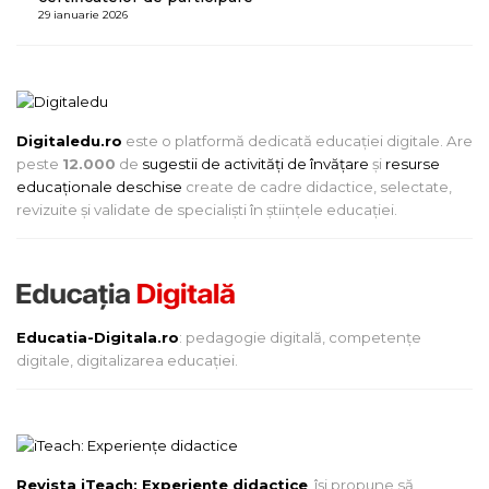
29 ianuarie 2026
Digitaledu.ro
este o platformă dedicată educației digitale. Are
peste
12.000
de
sugestii de activități de învățare
și
resurse
educaționale deschise
create de cadre didactice, selectate,
revizuite și validate de specialiști în științele educației.
Educatia-Digitala.ro
: pedagogie digitală, competențe
digitale, digitalizarea educației.
Revista iTeach: Experienţe didactice
îşi propune să