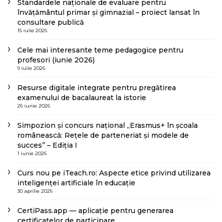
Standardele naționale de evaluare pentru
învățământul primar și gimnazial – proiect lansat în
consultare publică
15 iulie 2026
Cele mai interesante teme pedagogice pentru
profesori (iunie 2026)
9 iulie 2026
Resurse digitale integrate pentru pregătirea
examenului de bacalaureat la istorie
26 iunie 2026
Simpozion și concurs național „Erasmus+ în școala
românească: Rețele de parteneriat și modele de
succes” – Ediția I
1 iunie 2026
Curs nou pe iTeach.ro: Aspecte etice privind utilizarea
inteligenței artificiale în educație
30 aprilie 2026
CertiPass.app — aplicație pentru generarea
certificatelor de participare