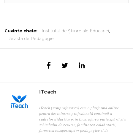
Cuvinte cheie:
Institutul de Științe ale Educației
,
Revista de Pedagogie
iTeach
iTeach (suntprofesor.ro) este o platformă online
pentru dezvoltarea profesională continuă a
cadrelor didactice prin încurajarea participării și a
schimbului de resurse, facilitarea colaborării,
formarea competențelor pedagogice și de