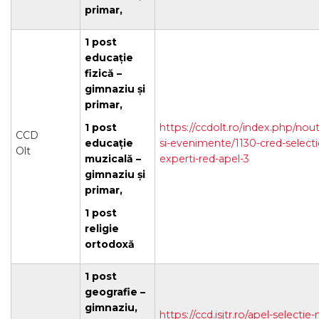
primar,
1 post
educație
fizică –
gimnaziu și
primar,
1 post
https://ccdolt.ro/index.php/noutat
CCD
educație
si-evenimente/1130-cred-selecti
Olt
muzicală –
experti-red-apel-3
gimnaziu și
primar,
1 post
religie
ortodoxă
1 post
geografie –
gimnaziu,
https://ccd.isjtr.ro/apel-selectie-