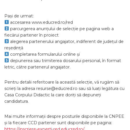
Pași de urmat:
accesarea www.educred.ro/red
parcurgerea anunțului de selecție pe pagina web a
fiecărui partener în proiect
alegerea partenerului angajator, indiferent de județul de
reședință
completarea formularului online și
depunerea sau trimiterea dosarului personal, în format
letric, către partenerul angajator.
Pentru detalii referitoare la această selecție, vă rugăm să
scrieți la adresa
resurse@educred.ro
sau să luați legătura cu
Casa Corpului Didactic la care doriți să depuneți
candidatura.
Mai multe informații despre posturile disponibile la CNPEE
și la fiecare CCD partener sunt disponibile pe pagina:
https://inscriere-experti-red.educred.ro/