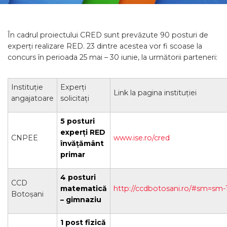
În cadrul proiectului CRED sunt prevăzute 90 posturi de
experți realizare RED. 23 dintre acestea vor fi scoase la
concurs în perioada 25 mai – 30
iunie, la următorii parteneri:
Instituție
Experți
Link la pagina instituției
angajatoare
solicitați
5 posturi
experți RED
CNPEE
www.ise.ro/cred
învățământ
primar
4 posturi
CCD
matematică
http://ccdbotosani.ro/#sm=sm-
Botoșani
– gimnaziu
1 post fizică