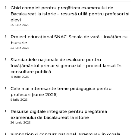
Ghid complet pentru pregătirea examenului de
Bacalaureat la istorie – resursă utilă pentru profesori și
elevi
25 iulie 2026
Proiect educațional SNAC: Școala de vară - învățăm cu
bucurie
23 iulie 2026
Standardele naționale de evaluare pentru
învățământul primar și gimnazial – proiect lansat în
consultare publică
15 iulie 2026
Cele mai interesante teme pedagogice pentru
profesori (iunie 2026)
9 iulie 2026
Resurse digitale integrate pentru pregătirea
examenului de bacalaureat la istorie
26 iunie 2026
Simpozion și concurs național „Erasmus+ în școala