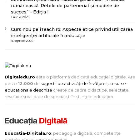
românească: Rețele de parteneriat și modele de
succes” – Ediția I
1 iunie 2026
Curs nou pe iTeach.ro: Aspecte etice privind utilizarea
inteligenței artificiale în educație
30 aprilie 2026
Digitaledu.ro
este o platformă dedicată educației digitale. Are
peste
12.000
de
sugestii de activități de învățare
și
resurse
educaționale deschise
create de cadre didactice, selectate,
revizuite și validate de specialiști în științele educației.
Educatia-Digitala.ro
: pedagogie digitală, competențe
digitale, digitalizarea educației.