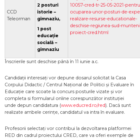
2 posturi
10057-cred-tr-25-05-2021-pentru
CCD
istorie –
ocuparea-unor-posturi-de-exper
Teleorman
gimnaziu,
realizare-resurse-educationale-
deschise-regiunea-sud-munteni
1 post
proiect-cred.html
educație
socială –
gimnaziu
Înscrierile sunt deschise până în 11 iunie a.c.
Candidații interesați vor depune dosarul solicitat la Casa
Corpului Didactic / Centrul Național de Politici și Evaluare în
Educație care scoate la concurs posturile vizate și vor
completa si formularul online corespunzător instituției
unde depun candidatura (
www.educred.ro/red
). Dacă sunt
realizate ambele cerințe, candidatul va intra în evaluare.
Profesorii selectați vor contribui la dezvoltarea platformei
RED din cadrul proiectului CRED, care va oferi exemple de