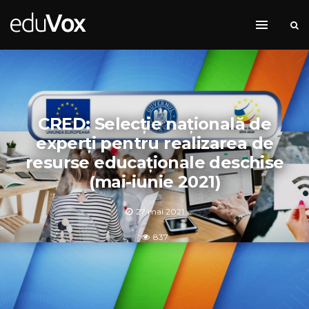
CRED: Selecție națională de
experți pentru realizarea de
resurse educaționale deschise
(mai-iunie 2021)
27 mai 2021
837