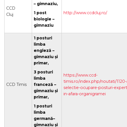
– gimnaziu,
CCD
1 post
http://www.ccdcluj.ro/
Cluj
biologie –
gimnaziu
1 posturi
limba
engleză –
gimnaziu și
primar,
3 posturi
https://www.ccd-
limba
timis.ro/index.php/noutati/1120-
CCD Timis
franceză –
selectie-ocupare-posturi-expert
gimnaziu și
in-afara-organigramei
primar,
1 posturi
limba
germană–
gimnaziu și