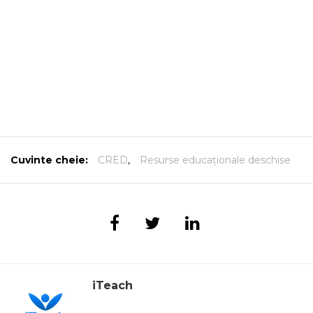
Cuvinte cheie:
CRED
,
Resurse educaționale deschise
iTeach