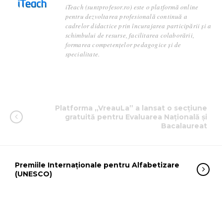
iTeach (suntprofesor.ro) este o platformă online
pentru dezvoltarea profesională continuă a
cadrelor didactice prin încurajarea participării și a
schimbului de resurse, facilitarea colaborării,
formarea competențelor pedagogice și de
specialitate.
Platforma „VreauLa” a lansat o secțiune
gratuită pentru Evaluarea Națională și
Bacalaureat
Premiile Internaționale pentru Alfabetizare
(UNESCO)