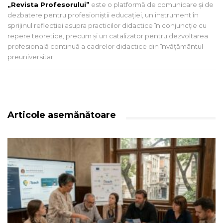
„Revista Profesorului”
este o platformă de comunicare și de
dezbatere pentru profesioniștii educației, un instrument în
sprijinul reflecției asupra practicilor didactice în conjuncție cu
repere teoretice, precum și un catalizator pentru dezvoltarea
profesională continuă a cadrelor didactice din învățământul
preuniversitar.
Articole asemănătoare