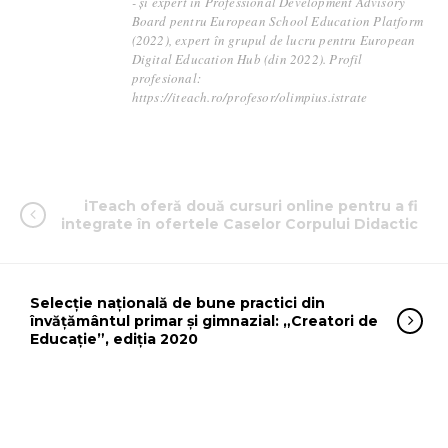
- și expert în Professional Development Advisory
Board pentru European School Education Platform
(2022), expert în grupul de lucru pentru European
Digital Education Hub (din 2022). Profil
profesional:
https://iteach.ro/profesor/olimpius.istrate
iTeach oferă două cursuri online pentru a fi
integrate în ofertele Caselor Corpului Didactic
Selecție națională de bune practici din
învățământul primar și gimnazial: „Creatori de
Educație”, ediția 2020