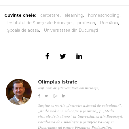
Cuvinte cheie:
cercetare
,
elearning
,
homeschooling
,
Institutul de Științe ale Educației
,
profesori
,
România
,
Școala de acasă
,
Universitatea din București
Olimpius Istrate
conf. univ. dr. (Universitatea din București)
Susține cursurile „Instruire asistată de calculator”,
„Noile media în educație și formare„ și „Medii
virtuale de învățare” la Universitatea din București,
Facultatea de Psihologie și Științele Educației,
Departamentul pentru Formarea Profesorilor.