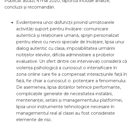
Publicat astăzi, 4 mai 2020, raportul include analize,
concluzii și recomandări.
Evidențierea unor disfuncții privind următoarele
activități suport pentru învățare: comunicare
autentică și relaționare umană, sprijin personalizat
pentru elevii cu nevoi speciale de învățare, lipsa unui
dialog autentic cu clasa, imposibilitatea urmăririi
notițelor elevilor, dificila administrare a probelor
evaluative. Un sfert dintre cei intervievați consideră că
violența psihologică a cunoscut o intensificare în
zona online care fie a compensat interacțiunile față în
față, fie chiar a cunoscut o potențare a fenomenului.
De asemenea, lipsa dotărilor tehnice performante,
complicațiile generate de necesitatea instalării,
mentenanței, setării și managementului platformei,
lipsa unor instrumente tehnologice necesare în
managementul real al clasei au fost considerate
elemente de risc.