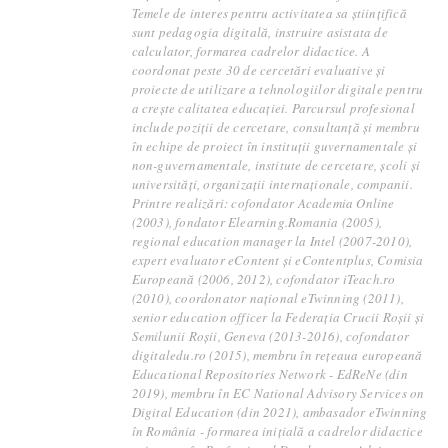
Temele de interes pentru activitatea sa științifică
sunt pedagogia digitală, instruire asistata de
calculator, formarea cadrelor didactice. A
coordonat peste 30 de cercetări evaluative și
proiecte de utilizare a tehnologiilor digitale pentru
a crește calitatea educației. Parcursul profesional
include poziții de cercetare, consultanță și membru
în echipe de proiect în instituții guvernamentale și
non-guvernamentale, institute de cercetare, școli și
universități, organizații internaționale, companii.
Printre realizări: cofondator Academia Online
(2003), fondator Elearning.Romania (2005),
regional education manager la Intel (2007-2010),
expert evaluator eContent și eContentplus, Comisia
Europeană (2006, 2012), cofondator iTeach.ro
(2010), coordonator național eTwinning (2011),
senior education officer la Federația Crucii Roșii și
Semilunii Roșii, Geneva (2013-2016), cofondator
digitaledu.ro (2015), membru în rețeaua europeană
Educational Repositories Network - EdReNe (din
2019), membru în EC National Advisory Services on
Digital Education (din 2021), ambasador eTwinning
în România - formarea inițială a cadrelor didactice