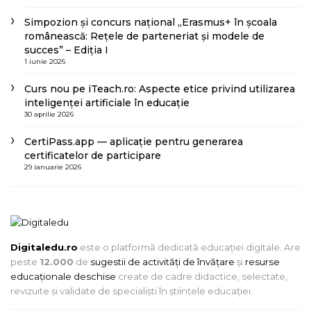
Simpozion și concurs național „Erasmus+ în școala
românească: Rețele de parteneriat și modele de
succes” – Ediția I
1 iunie 2026
Curs nou pe iTeach.ro: Aspecte etice privind utilizarea
inteligenței artificiale în educație
30 aprilie 2026
CertiPass.app — aplicație pentru generarea
certificatelor de participare
29 ianuarie 2026
Digitaledu.ro
este o platformă dedicată educației digitale. Are
peste
12.000
de
sugestii de activități de învățare
și
resurse
educaționale deschise
create de cadre didactice, selectate,
revizuite și validate de specialiști în științele educației.