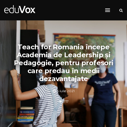
Teach for Romania începe
Academia de Leadership și
Pedagogie, pentru profesori
care predau în medii
dezavantajate
5 iulie 2021
717