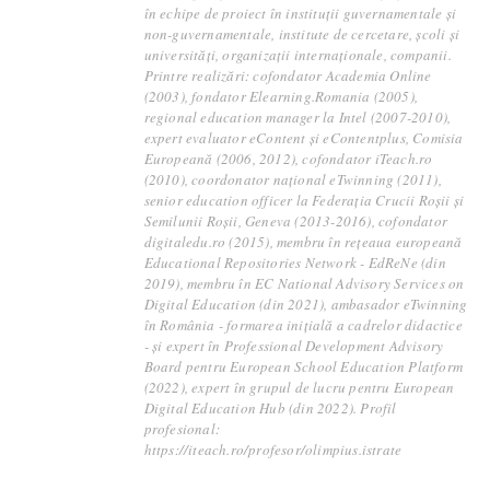
în echipe de proiect în instituții guvernamentale și
non-guvernamentale, institute de cercetare, școli și
universități, organizații internaționale, companii.
Printre realizări: cofondator Academia Online
(2003), fondator Elearning.Romania (2005),
regional education manager la Intel (2007-2010),
expert evaluator eContent și eContentplus, Comisia
Europeană (2006, 2012), cofondator iTeach.ro
(2010), coordonator național eTwinning (2011),
senior education officer la Federația Crucii Roșii și
Semilunii Roșii, Geneva (2013-2016), cofondator
digitaledu.ro (2015), membru în rețeaua europeană
Educational Repositories Network - EdReNe (din
2019), membru în EC National Advisory Services on
Digital Education (din 2021), ambasador eTwinning
în România - formarea inițială a cadrelor didactice
- și expert în Professional Development Advisory
Board pentru European School Education Platform
(2022), expert în grupul de lucru pentru European
Digital Education Hub (din 2022). Profil
profesional:
https://iteach.ro/profesor/olimpius.istrate