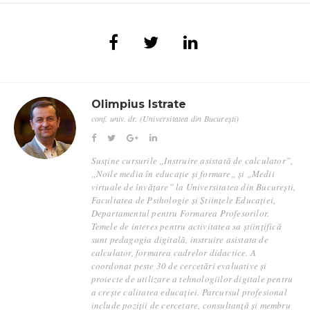
Olimpius Istrate
conf. univ. dr. (Universitatea din București)
Susține cursurile „Instruire asistată de calculator”,
„Noile media în educație și formare„ și „Medii
virtuale de învățare” la Universitatea din București,
Facultatea de Psihologie și Științele Educației,
Departamentul pentru Formarea Profesorilor.
Temele de interes pentru activitatea sa științifică
sunt pedagogia digitală, instruire asistata de
calculator, formarea cadrelor didactice. A
coordonat peste 30 de cercetări evaluative și
proiecte de utilizare a tehnologiilor digitale pentru
a crește calitatea educației. Parcursul profesional
include poziții de cercetare, consultanță și membru