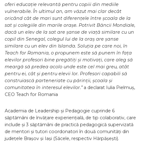
oferi educație relevantă pentru copiii din mediile
vulnerabile. În ultimul an, am văzut mai clar decât
oricând cât de mari sunt diferențele între școala de la
sat și colegiile din marile orașe. Potrivit Băncii Mondiale,
dacă un elev de la sat are șanse de viață similare cu un
copil din Senegal, colegul lui de la oraș are șanse
similare cu un elev din Islanda. Soluția pe care noi, în
Teach for Romania, o propunem este să punem în fața
elevilor profesori bine pregătiți și motivați, care aleg să
meargă să predea acolo unde este cel mai greu, atât
pentru ei, cât și pentru elevii lor. Profesori capabili să
construiască parteneriate cu părinții, școala și
comunitatea în interesul elevilor.”
a declarat Iulia Pielmuș,
CEO Teach for Romania
Academia de Leadership și Pedagogie cuprinde 6
săptămâni de învățare experiențială, de tip colaborativ, care
include și 3 săptămâni de practică pedagogică supervizată
de mentori și tutori coordonatori în două comunități din
județele Brașov și Iași (Săcele, respectiv Hărpășești).