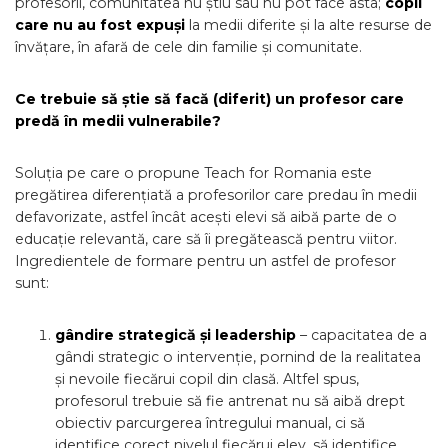
profesorii, comunitatea nu știu sau nu pot face asta;
copii
care nu au fost expuși
la medii diferite și la alte resurse de
învățare, în afară de cele din familie și comunitate.
Ce trebuie să știe să facă (diferit) un profesor care
predă în medii vulnerabile?
Soluția pe care o propune Teach for Romania este
pregătirea diferențiată a profesorilor care predau în medii
defavorizate, astfel încât acești elevi să aibă parte de o
educație relevantă, care să îi pregătească pentru viitor.
Ingredientele de formare pentru un astfel de profesor
sunt:
gândire strategică și leadership
– capacitatea de a
gândi strategic o intervenție, pornind de la realitatea
și nevoile fiecărui copil din clasă. Altfel spus,
profesorul trebuie să fie antrenat nu să aibă drept
obiectiv parcurgerea întregului manual, ci să
identifice corect nivelul fiecărui elev, să identifice