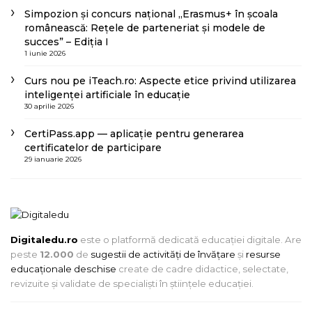
Simpozion și concurs național „Erasmus+ în școala
românească: Rețele de parteneriat și modele de
succes” – Ediția I
1 iunie 2026
Curs nou pe iTeach.ro: Aspecte etice privind utilizarea
inteligenței artificiale în educație
30 aprilie 2026
CertiPass.app — aplicație pentru generarea
certificatelor de participare
29 ianuarie 2026
Digitaledu.ro
este o platformă dedicată educației digitale. Are
peste
12.000
de
sugestii de activități de învățare
și
resurse
educaționale deschise
create de cadre didactice, selectate,
revizuite și validate de specialiști în științele educației.