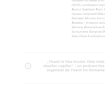
evaluator eContent și eC
(2010), coordonator nați
Roșii și Semilunii Roșii
rețeaua europeană Educa
National Advisory Servic
România - formarea iniți
Advisory Board pentru E
lucru pentru European Di
https://iteach.ro/profeso
„Teach la fața locului. Dăm viață
visurilor copiilor” – un podcast live
organizat de Teach for Romania