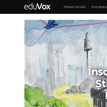
PRIMA PAGINĂ
EVENIME
Îns
Șt