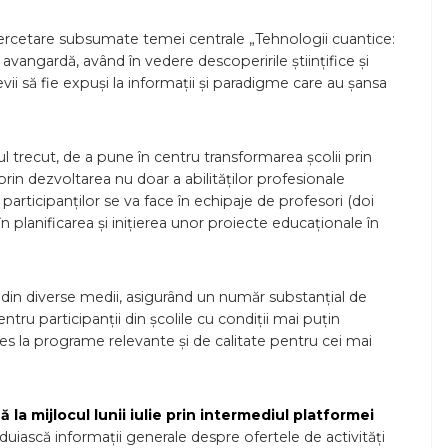
ercetare subsumate temei centrale „Tehnologii cuantice:
 de avangardă, având în vedere descoperirile științifice și
i să fie expuși la informații și paradigme care au șansa
l trecut, de a pune în centru transformarea școlii prin
prin dezvoltarea nu doar a abilităților profesionale
ia participanților se va face în echipaje de profesori (doi
i în planificarea și inițierea unor proiecte educaționale în
i din diverse medii, asigurând un număr substanțial de
tru participanții din școlile cu condiții mai puțin
es la programe relevante și de calitate pentru cei mai
ă la mijlocul lunii iulie prin intermediul platformei
uiască informații generale despre ofertele de activități