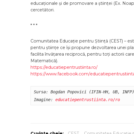
educaționale și de promovare a științei (Ex. Noap
cercetători.
* * *
Comunitatea Educație pentru Știință (CEST) – es
pentru științe ce își propune dezvoltarea unei pl
facilita învățarea reciprocă, pentru toți actorii ca
Matematică).
https://educatiepentrustiinta.
ro/
https://www.facebook.com/
educatiepentrustiint
Sursa: Bogdan Popovici (IFIN-HH, UB, INFP)
Imagine: 
educatiepentrustiinta.ro/ro
Cuvinte cheie:
CEST
,
Comunitatea Educație p