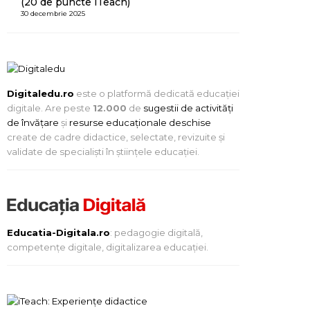
(20 de puncte iTeach)
30 decembrie 2025
Digitaledu.ro
este o platformă dedicată educației
digitale. Are peste
12.000
de
sugestii de activități
de învățare
și
resurse educaționale deschise
create de cadre didactice, selectate, revizuite și
validate de specialiști în științele educației.
Educatia-Digitala.ro
: pedagogie digitală,
competențe digitale, digitalizarea educației.