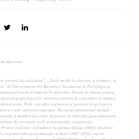
a din București)
ire asistată de calculator”, „Noile media în educație și formare„ și
re” la Universitatea din București, Facultatea de Psihologie și
artamentul pentru Formarea Profesorilor. Temele de interes pentru
ă sunt pedagogia digitală, instruire asistata de calculator, formarea
rdonat peste 30 de cercetări evaluative și proiecte de utilizare a
ntru a crește calitatea educației. Parcursul profesional include
sultanță și membru în echipe de proiect în instituții guvernamentale
titute de cercetare, școli și universități, organizații
. Printre realizări: cofondator Academia Online (2003), fondator
, regional education manager la Intel (2007-2010), expert