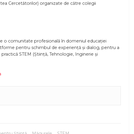
tea Cercetătorilor) organizate de către colegii
te o comunitate profesională în domeniul educației
atforme pentru schimbul de experiență și dialog, pentru a
re practică STEM (Știință, Tehnologie, Inginerie și
a


entru Știință
,
Măgurele
,
STEM