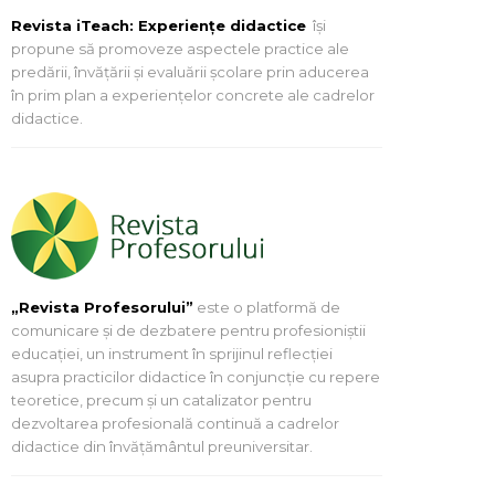
Revista iTeach: Experienţe didactice
îşi
propune să promoveze aspectele practice ale
predării, învăţării şi evaluării şcolare prin aducerea
în prim plan a experienţelor concrete ale cadrelor
didactice.
„Revista Profesorului”
este o platformă de
comunicare și de dezbatere pentru profesioniștii
educației, un instrument în sprijinul reflecției
asupra practicilor didactice în conjuncție cu repere
teoretice, precum și un catalizator pentru
dezvoltarea profesională continuă a cadrelor
didactice din învățământul preuniversitar.