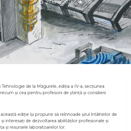
27 iunie 2021
731
 și Tehnologie de la Măgurele, ediția a IV-a, secțiunea
ecum și cea pentru profesorii de știință și consilierii
eastă ediție își propune să reînnoade șirul întâlnirilor de
vi și interesați de dezvoltarea abilităților profesionale și
a și resursele laboratoarelor lor.