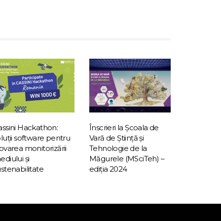
assini Hackathon:
Înscrieri la Școala de
luții software pentru
Vară de Știință și
ovarea monitorizării
Tehnologie de la
diului și
Măgurele (MSciTeh) –
stenabilitate
ediția 2024