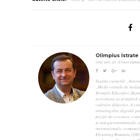
Olimpius Istrate
conf. univ. dr. (Universitate
Susține cursurile „Instru
„Medii virtuale de învăța
Științele Educației, Dep
activitatea sa științific
cadrelor didactice. A coo
tehnologiilor digitale pe
poziții de cercetare, con
și non-guvernamentale, ins
internaționale, companii
Elearning.Romania (2005)