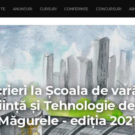
NTE
ANUNȚURI
CURSURI
CONFERINȚE
CONCURSURI
AB
crieri la Școala de var
iință și Tehnologie de
Măgurele - ediția 202