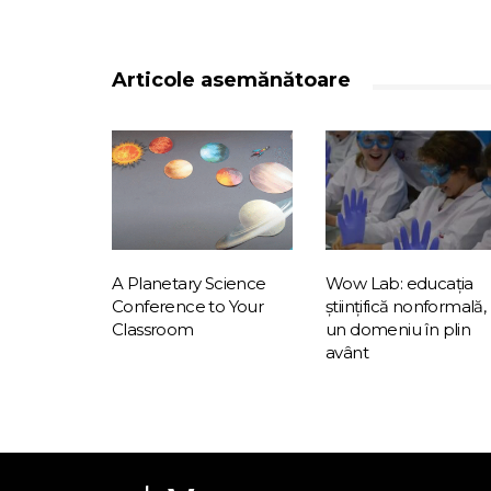
Articole asemănătoare
A Planetary Science
Wow Lab: educația
Conference to Your
științifică nonformală,
Classroom
un domeniu în plin
avânt