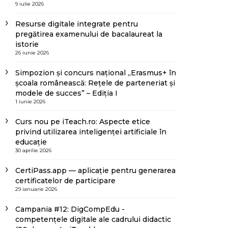
9 iulie 2026
Resurse digitale integrate pentru
pregătirea examenului de bacalaureat la
istorie
26 iunie 2026
Simpozion și concurs național „Erasmus+ în
școala românească: Rețele de parteneriat și
modele de succes” – Ediția I
1 iunie 2026
Curs nou pe iTeach.ro: Aspecte etice
privind utilizarea inteligenței artificiale în
educație
30 aprilie 2026
CertiPass.app — aplicație pentru generarea
certificatelor de participare
29 ianuarie 2026
Campania #12: DigCompEdu -
competențele digitale ale cadrului didactic