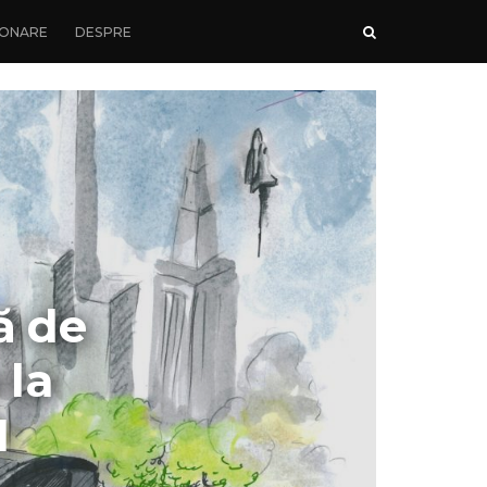
ONARE
DESPRE
ă de
 la
1