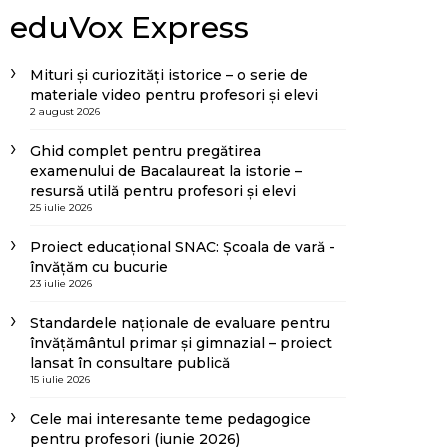
eduVox Express
Mituri și curiozități istorice – o serie de
materiale video pentru profesori și elevi
2 august 2026
Ghid complet pentru pregătirea
examenului de Bacalaureat la istorie –
resursă utilă pentru profesori și elevi
25 iulie 2026
Proiect educațional SNAC: Școala de vară -
învățăm cu bucurie
23 iulie 2026
Standardele naționale de evaluare pentru
învățământul primar și gimnazial – proiect
lansat în consultare publică
15 iulie 2026
Cele mai interesante teme pedagogice
pentru profesori (iunie 2026)