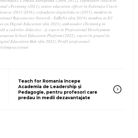
ontentplus, Comisia Europeană (2006, 2012), cofondator iTeach.ro
onal eTwinning (2011), senior education officer la Federația Crucii
, Geneva (2013-2016), cofondator digitaledu.ro (2015), membru în
tional Repositories Network - EdReNe (din 2019), membru în EC
es on Digital Education (din 2021), ambasador eTwinning în
ală a cadrelor didactice - și expert în Professional Development
uropean School Education Platform (2022), expert în grupul de
gital Education Hub (din 2022). Profil profesional:
r/olimpius.istrate
Teach for Romania începe
Academia de Leadership și
Pedagogie, pentru profesori care
predau în medii dezavantajate