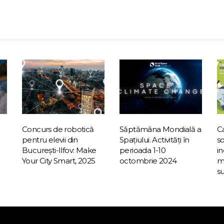
Concurs de robotică
Săptămâna Mondială a
C
pentru elevii din
Spațiului. Activități în
so
București-Ilfov: Make
perioada 1-10
in
Your City Smart, 2025
octombrie 2024
me
su