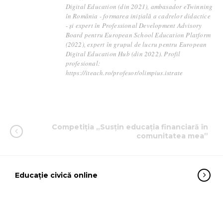
Digital Education (din 2021), ambasador eTwinning
în România - formarea inițială a cadrelor didactice
- și expert în Professional Development Advisory
Board pentru European School Education Platform
(2022), expert în grupul de lucru pentru European
Digital Education Hub (din 2022). Profil
profesional:
https://iteach.ro/profesor/olimpius.istrate
Competiția „Susțin educația financiară în
comunitatea mea”
Educație civică online