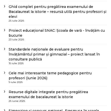
Ghid complet pentru pregătirea examenului de
Bacalaureat la istorie – resursă utilă pentru profesori și
elevi
25 iulie 2026
Proiect educațional SNAC: Școala de vară - învățăm cu
bucurie
23 iulie 2026
Standardele naționale de evaluare pentru
învățământul primar și gimnazial – proiect lansat în
consultare publică
15 iulie 2026
Cele mai interesante teme pedagogice pentru
profesori (iunie 2026)
9 iulie 2026
Resurse digitale integrate pentru pregătirea
examenului de bacalaureat la istorie
26 iunie 2026
Simpozion și concurs național „Erasmus+ în școala