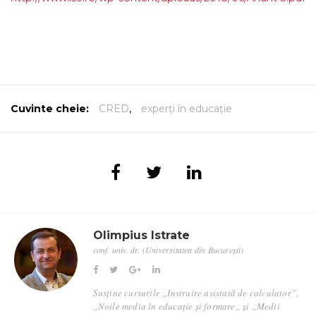
Cuvinte cheie:
CRED
,
experți în educație
Olimpius Istrate
conf. univ. dr. (Universitatea din București)
Susține cursurile „Instruire asistată de calculator”,
„Noile media în educație și formare„ și „Medii