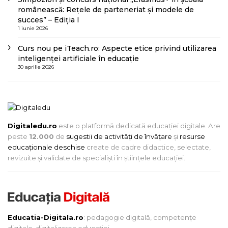
românească: Rețele de parteneriat și modele de
succes” – Ediția I
1 iunie 2026
Curs nou pe iTeach.ro: Aspecte etice privind utilizarea
inteligenței artificiale în educație
30 aprilie 2026
Digitaledu.ro
este o platformă dedicată educației digitale. Are
peste
12.000
de
sugestii de activități de învățare
și
resurse
educaționale deschise
create de cadre didactice, selectate,
revizuite și validate de specialiști în științele educației.
Educatia-Digitala.ro
: pedagogie digitală, competențe