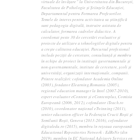
virtuale de învățare” la Universitatea din București,
Facultatea de Psihologie și Științele Educației,
Departamentul pentru Formarea Profesorilor.
Temele de interes pentru activitatea sa științifică
sunt pedagogia digitală, instruire asistata de
calculator, formarea cadrelor didactice. A
coordonat peste 30 de cercetări evaluative și
proiecte de utilizare a tehnologiilor digitale pentru
a crește calitatea educației. Parcursul profesional
include poziții de cercetare, consultanță și membru
în echipe de proiect în instituții guvernamentale și
non-guvernamentale, institute de cercetare, școli și
universități, organizații internaționale, companii.
Printre realizări: cofondator Academia Online
(2003), fondator Elearning.Romania (2005),
regional education manager la Intel (2007-2010),
expert evaluator eContent și eContentplus, Comisia
Europeană (2006, 2012), cofondator iTeach.ro
(2010), coordonator național eTwinning (2011),
senior education officer la Federația Crucii Roșii și
Semilunii Roșii, Geneva (2013-2016), cofondator
digitaledu.ro (2015), membru în rețeaua europeană
Educational Repositories Network - EdReNe (din
2019), membru în EC National Advisory Services on