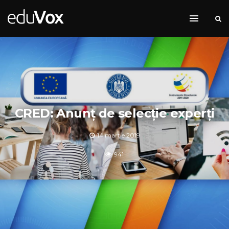
CRED: Anunț de selecție experți
14 martie 2019
941