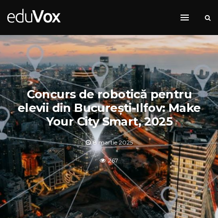
Concurs de robotică pentru
elevii din București-Ilfov: Make
Your City Smart, 2025
8 martie 2025
267