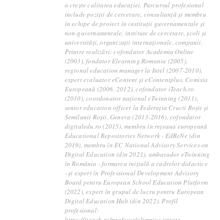
a crește calitatea educației. Parcursul profesional
include poziții de cercetare, consultanță și membru
în echipe de proiect în instituții guvernamentale și
non-guvernamentale, institute de cercetare, școli și
universități, organizații internaționale, companii.
Printre realizări: cofondator Academia Online
(2003), fondator Elearning.Romania (2005),
regional education manager la Intel (2007-2010),
expert evaluator eContent și eContentplus, Comisia
Europeană (2006, 2012), cofondator iTeach.ro
(2010), coordonator național eTwinning (2011),
senior education officer la Federația Crucii Roșii și
Semilunii Roșii, Geneva (2013-2016), cofondator
digitaledu.ro (2015), membru în rețeaua europeană
Educational Repositories Network - EdReNe (din
2019), membru în EC National Advisory Services on
Digital Education (din 2021), ambasador eTwinning
în România - formarea inițială a cadrelor didactice
- și expert în Professional Development Advisory
Board pentru European School Education Platform
(2022), expert în grupul de lucru pentru European
Digital Education Hub (din 2022). Profil
profesional:
https://iteach.ro/profesor/olimpius.istrate