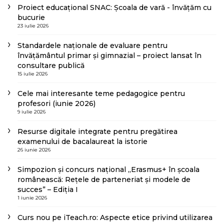
Proiect educațional SNAC: Școala de vară - învățăm cu
bucurie
23 iulie 2026
Standardele naționale de evaluare pentru
învățământul primar și gimnazial – proiect lansat în
consultare publică
15 iulie 2026
Cele mai interesante teme pedagogice pentru
profesori (iunie 2026)
9 iulie 2026
Resurse digitale integrate pentru pregătirea
examenului de bacalaureat la istorie
26 iunie 2026
Simpozion și concurs național „Erasmus+ în școala
românească: Rețele de parteneriat și modele de
succes” – Ediția I
1 iunie 2026
Curs nou pe iTeach.ro: Aspecte etice privind utilizarea