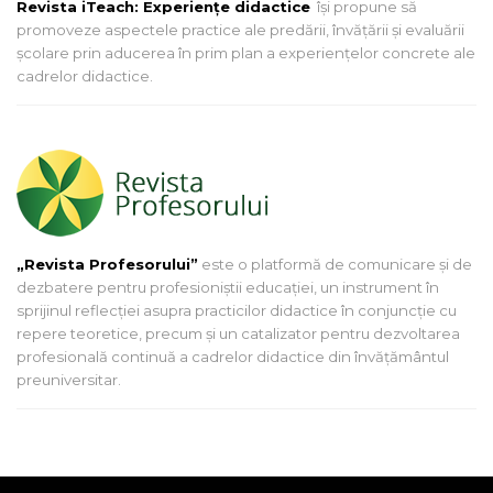
Revista iTeach: Experienţe didactice
îşi propune să
promoveze aspectele practice ale predării, învăţării şi evaluării
şcolare prin aducerea în prim plan a experienţelor concrete ale
cadrelor didactice.
„Revista Profesorului”
este o platformă de comunicare și de
dezbatere pentru profesioniștii educației, un instrument în
sprijinul reflecției asupra practicilor didactice în conjuncție cu
repere teoretice, precum și un catalizator pentru dezvoltarea
profesională continuă a cadrelor didactice din învățământul
preuniversitar.