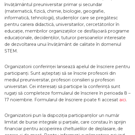
învăţământul preuniversitar primar și secundar
(matematică, fizică, chimie, biologie, geografie,
informatică, tehnologii), studenților care se pregătesc
pentru cariera didactică, universitarilor, cercetătorilor în
educaţie, membrilor organizaţiilor ce desfăşoară programe
educaţionale, decidenţilor, tuturor persoanelor interesate
de dezvoltarea unui învăţământ de calitate în domeniul
STEM.
Organizatorii conferinței lansează apelul de înscriere pentru
participanți. Sunt așteptați să se înscrie profesorii din
mediul preuniversitar, profesori consilieri și profesori
universitari. Cei interesați să participe la conferință sunt
rugați să completeze formularul de înscriere în perioada 8 –
17 noiembrie. Formularul de înscriere poate fi accesat
aici
.
Organizatorii pun la dispoziția participanților un număr
limitat de burse integrale și parțiale, care constau în sprijin
financiar pentru acoperirea cheltuielilor de deplasare, de