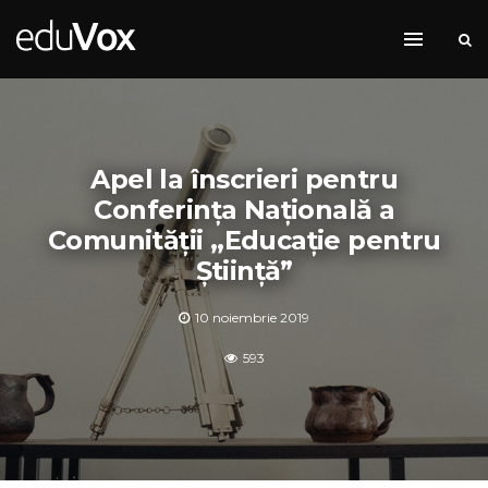
Apel la înscrieri pentru
Conferința Națională a
Comunității ,,Educație pentru
Știință”
10 noiembrie 2019
593