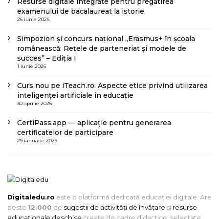
Resurse digitale integrate pentru pregătirea
examenului de bacalaureat la istorie
26 iunie 2026
Simpozion și concurs național „Erasmus+ în școala
românească: Rețele de parteneriat și modele de
succes” – Ediția I
1 iunie 2026
Curs nou pe iTeach.ro: Aspecte etice privind utilizarea
inteligenței artificiale în educație
30 aprilie 2026
CertiPass.app — aplicație pentru generarea
certificatelor de participare
29 ianuarie 2026
Digitaledu.ro
este o platformă dedicată educației digitale. Are
peste
12.000
de
sugestii de activități de învățare
și
resurse
educaționale deschise
create de cadre didactice, selectate,