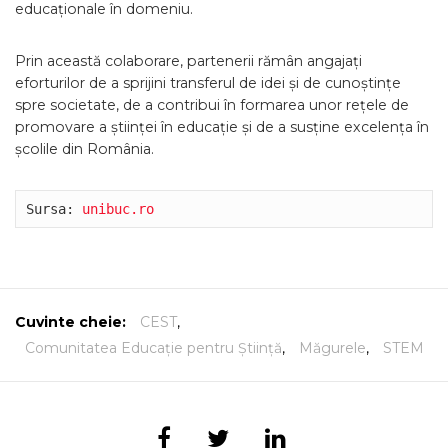
educaționale în domeniu.
Prin această colaborare, partenerii rămân angajați
eforturilor de a sprijini transferul de idei și de cunoștințe
spre societate, de a contribui în formarea unor rețele de
promovare a științei în educație și de a susține excelența în
școlile din România.
Sursa: 
unibuc.ro
Cuvinte cheie:
CEST
,
Comunitatea Educație pentru Știință
,
Măgurele
,
STEM