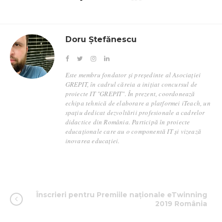
Doru Ștefănescu
Este membru fondator și președinte al Asociației
GREPIT, în cadrul căreia a inițiat concursul de
proiecte IT "GREPIT". În prezent, coordonează
echipa tehnică de elaborare a platformei iTeach, un
spațiu dedicat dezvoltării profesionale a cadrelor
didactice din România. Participă în proiecte
educaționale care au o componentă IT și vizează
inovarea educației.
Înscrieri pentru Premiile naționale eTwinning
2019 România