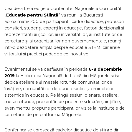
Cea de-a treia ediție a Conferinței Naționale a Comunității
,,
Educație pentru Știință
” va reuni la București
aproximativ 200 de participanți: cadre didactice, profesori
consilieri, studenți, experți în educație, factori decizionali și
reprezentanți ai școlilor, ai universităților, ai institutelor de
cercetare și ai organizațiilor non-guvernamentale, reuniți
într-o dezbatere amplă despre educație STEM, carierele
viitorului și practici pedagogice inovative.
Evenimentul se va desfășura în perioada
6-8 decembrie
2019
la Biblioteca Națională de Fizică din Măgurele și își
dedica atelierele și mesele rotunde comunităților de
învățare, comunităților de bune practici și proiectelor
sistemice în educație. Pe lângă sesiuni plenare, ateliere,
mese rotunde, prezentări de proiecte și lucrări științifice,
evenimentul propune participanților vizite la institutele de
cercetare de pe platforma Măgurele.
Conferinţa se adresează cadrelor didactice de ştiinţe din