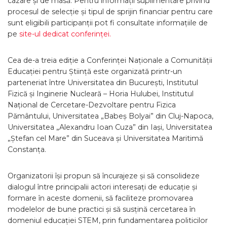
cazare și de masă. Pentru informații suplimentare privind
procesul de selecție și tipul de sprijin financiar pentru care
sunt eligibili participanții pot fi consultate informațiile de
pe
site-ul dedicat conferinței.
Cea de-a treia ediție a Conferinței Naționale a Comunității
Educației pentru Știință este organizată printr-un
parteneriat între Universitatea din București, Institutul
Fizică și Inginerie Nucleară – Horia Hulubei, Institutul
Național de Cercetare-Dezvoltare pentru Fizica
Pământului, Universitatea „Babeș Bolyai” din Cluj-Napoca,
Universitatea „Alexandru Ioan Cuza” din Iași, Universitatea
„Ștefan cel Mare” din Suceava și Universitatea Maritimă
Constanța.
Organizatorii își propun să încurajeze și să consolideze
dialogul între principalii actori interesați de educație și
formare în aceste domenii, să faciliteze promovarea
modelelor de bune practici și să susțină cercetarea în
domeniul educației STEM, prin fundamentarea politicilor