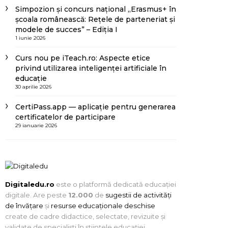
Simpozion și concurs național „Erasmus+ în
școala românească: Rețele de parteneriat și
modele de succes” – Ediția I
1 iunie 2026
Curs nou pe iTeach.ro: Aspecte etice
privind utilizarea inteligenței artificiale în
educație
30 aprilie 2026
CertiPass.app — aplicație pentru generarea
certificatelor de participare
29 ianuarie 2026
Digitaledu.ro
este o platformă dedicată educației
digitale. Are peste
12.000
de
sugestii de activități
de învățare
și
resurse educaționale deschise
create de cadre didactice, selectate, revizuite și
validate de specialiști în științele educației.