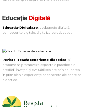
Educatia-Digitala.ro
: pedagogie digitală,
competențe digitale, digitalizarea educației.
Revista iTeach: Experienţe didactice
îşi
propune să promoveze aspectele practice ale
predării, învăţării şi evaluării şcolare prin aducerea
în prim plan a experienţelor concrete ale cadrelor
didactice.