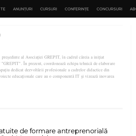
NTE
ANUNȚURI
CURSURI
CONFERINȚE
CONCURSURI
AB
u
președinte al Asociației GREPIT, în cadrul căreia a inițiat
T "GREPIT". În prezent, coordonează echipa tehnică de elaborare
spațiu dedicat dezvoltării profesionale a cadrelor didactice din
roiecte educaționale care au o componentă IT și vizează inovarea
ratuite de formare antreprenorială