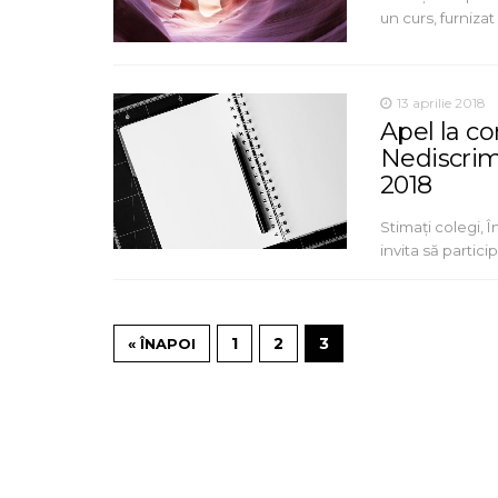
un curs, furniza
13 aprilie 2018
Apel la co
Nediscrimi
2018
Stimați colegi,
invita să partici
1
2
3
« ÎNAPOI