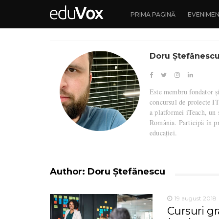
PRIMA PAGINĂ
EVENIME
Doru Ștefănesc
Este membru fondator și 
concursul de proiecte I
a platformei iTeach, un 
România. Participă în p
educației.
Author:
Doru Ștefănescu
19 august 2018
Cursuri g