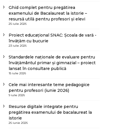
Ghid complet pentru pregătirea
examenului de Bacalaureat la istorie –
resursă utilă pentru profesori și elevi
25 iulie 2026
Proiect educațional SNAC: Școala de vară -
învățăm cu bucurie
23 iulie 2026
Standardele naționale de evaluare pentru
învățământul primar și gimnazial – proiect
lansat în consultare publică
15 iulie 2026
Cele mai interesante teme pedagogice
pentru profesori (iunie 2026)
9 iulie 2026
Resurse digitale integrate pentru
pregătirea examenului de bacalaureat la
istorie
26 iunie 2026