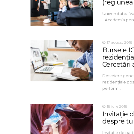
(regiunea
Universitatea Va
- Academia pent
17 august 2018
Bursele IC
rezidenția
Cercetări 
Descriere gener
rezidențiale pos
perform…
18 iulie 2018
Invitație 
despre tul
Invitație de par