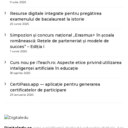
9 iulie 2026
Resurse digitale integrate pentru pregătirea
examenului de bacalaureat la istorie
26 iunie 2026
Simpozion și concurs național „Erasmus+ în școala
românească: Rețele de parteneriat și modele de
succes” – Ediția I
1 iunie 2026
Curs nou pe iTeach.ro: Aspecte etice privind utilizarea
inteligenței artificiale în educație
30 aprilie 2026
CertiPass.app — aplicație pentru generarea
certificatelor de participare
29 ianuarie 2026
Digitaledu.ro
este o platformă dedicată educației digitale. Are