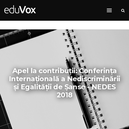
Apel la contribuții: Conferința
Internațională a Nediscriminării
și Egalității de Șanse - NEDES
2018