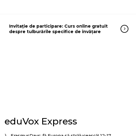
Invitație de participare: Curs online gratuit
despre tulburările specifice de învățare
eduVox Express
ErasmusDays: fă Europa să strălucească! 12-17