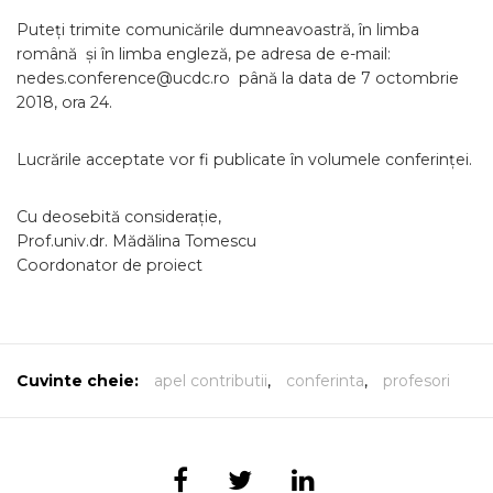
Puteți trimite comunicările dumneavoastră, în limba
română și în limba engleză, pe adresa de e-mail:
nedes.conference@ucdc.ro până la data de 7 octombrie
2018, ora 24.
Lucrările acceptate vor fi publicate în volumele conferinței.
Cu deosebită considerație,
Prof.univ.dr. Mădălina Tomescu
Coordonator de proiect
Cuvinte cheie:
apel contributii
,
conferinta
,
profesori