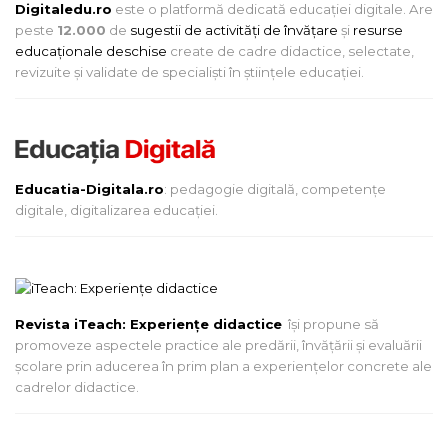
Digitaledu.ro
este o platformă dedicată educației digitale. Are
peste
12.000
de
sugestii de activități de învățare
și
resurse
educaționale deschise
create de cadre didactice, selectate,
revizuite și validate de specialiști în științele educației.
Educatia-Digitala.ro
: pedagogie digitală, competențe
digitale, digitalizarea educației.
Revista iTeach: Experienţe didactice
îşi propune să
promoveze aspectele practice ale predării, învăţării şi evaluării
şcolare prin aducerea în prim plan a experienţelor concrete ale
cadrelor didactice.