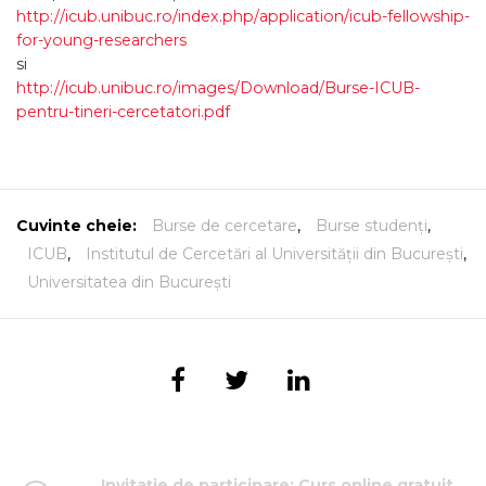
http:/
/
icub.unibuc.ro/
index.php/
application/
icub-fellowship-
for-young-researchers
si
http:/
/
icub.unibuc.ro/
images/
Download/
Burse-ICUB-
pentru-tineri-cercetatori.pdf
Cuvinte cheie:
Burse de cercetare
,
Burse studenți
,
ICUB
,
Institutul de Cercetări al Universității din București
,
Universitatea din București
Invitație de participare: Curs online gratuit