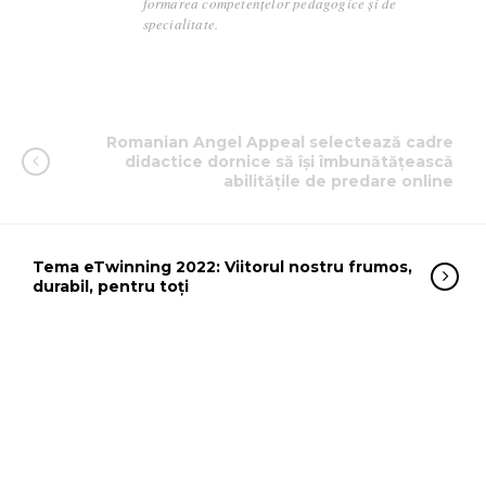
formarea competențelor pedagogice și de
specialitate.
Romanian Angel Appeal selectează cadre
didactice dornice să își îmbunătățească
abilitățile de predare online
Tema eTwinning 2022: Viitorul nostru frumos,
durabil, pentru toți