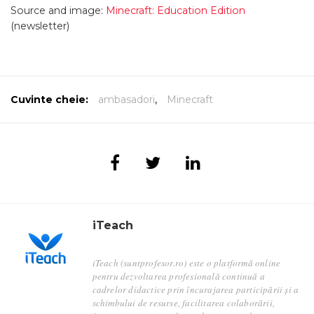
Source and image:
Minecraft: Education Edition
(newsletter)
Cuvinte cheie:
ambasadori
,
Minecraft
iTeach
iTeach (suntprofesor.ro) este o platformă online
pentru dezvoltarea profesională continuă a
cadrelor didactice prin încurajarea participării și a
schimbului de resurse, facilitarea colaborării,