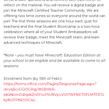
reflect on the material. You will receive a digital badge and
join the Minecraft Certified Teacher Community. We are
offering two time zones so everyone around the world can
join! The first three sessions are one hour each (just for
teachers) and the final Student Bootcamp is a two-hour
celebration where all of your Student Ambassadors will
receive their badge, meet the Minecraft team, and learn
advanced techniques of Minecraft.
*Note
– you must have Minecraft: Education Edition at
your school to be eligible and be available to come to all
sessions.
Enrolment form (by 15th of Febr.):
https://forms.office.com/Pages/ResponsePage.aspx?
id=v4j5cvGGr0GRqy180BHbR-
pkJAbonDdIqxkZnRFxxF5UNVpLVUtTWFNET0FLMTFRTz
kyNUFPNEtISC4u