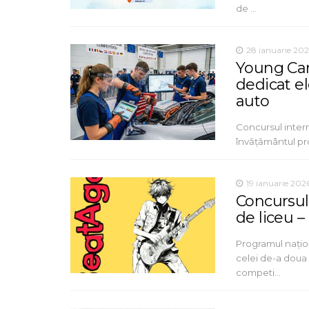
de …
28 ianuarie 20
Young Ca
dedicat el
auto
Concursul inter
învățământul pro
19 ianuarie 202
Concursul
de liceu –
Programul nați
celei de-a doua 
competi…