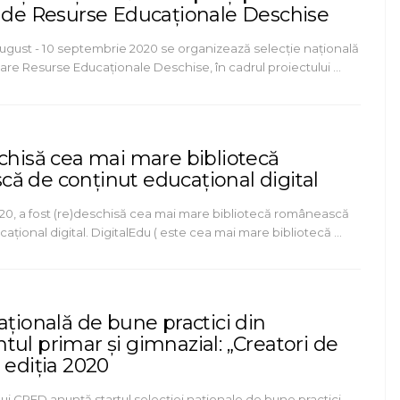
a de Resurse Educaționale Deschise
august - 10 septembrie 2020 se organizează selecție națională
zare Resurse Educaționale Deschise, în cadrul proiectului …
schisă cea mai mare bibliotecă
ă de conținut educațional digital
2020, a fost (re)deschisă cea mai mare bibliotecă românească
ațional digital. DigitalEdu ( este cea mai mare bibliotecă …
ațională de bune practici din
ul primar și gimnazial: „Creatori de
 ediția 2020
ui CRED anunță startul selecției naționale de bune practici