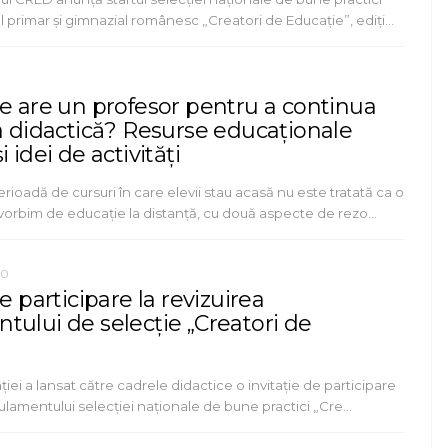
 primar și gimnazial românesc „Creatori de Educație”, ediți…
te are un profesor pentru a continua
ea didactică? Resurse educaționale
 idei de activități
ioadă de cursuri în care elevii stau acasă nu este tratată ca o
 vorbim de educație la distanță, cu două aspecte de rezo…
20
de participare la revizuirea
tului de selecție „Creatori de
ției a lansat către cadrele didactice o invitație de participare
gulamentului selecției naționale de bune practici „Cre…