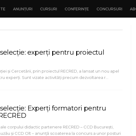
NTE
ANUNȚURI
CURSURI
CONFERINȚE
CONCURSURI
AB
elecție: experți pentru proiectul
ției și Cercetării, prin proiectul RECRED, a lansat un nou apel
ru experți. Sunt vizate activități precum dezvoltarea r…
elecție: Experți formatori pentru
l RECRED
 ale corpului didactic partenere RECRED – CCD București,
uzău și CCD Olt – anunță scoaterea la concurs a unor posturi