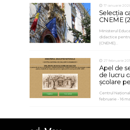
17 ianuarie 202
Selecţia c
CNEME (2
Ministerul Educa
didactice pentr
(CNEME)…
27 februarie 20
Apel de se
de lucru 
școlare p
Centrul Naţiona
februarie - 16 m