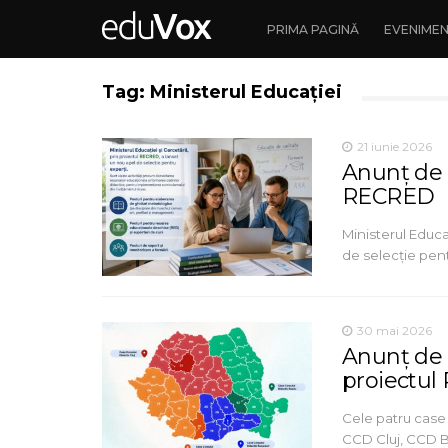
PRIMA PAGINĂ
EVENIME
Tag: Ministerul Educației
21 iunie 2026
Anunț de s
RECRED
Ministerul Educa
de selecție pent
30 mai 2026
Anunț de s
proiectu
Cele patru case
CCD Cluj, CCD B