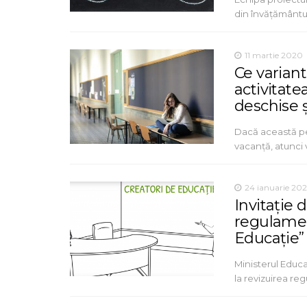
din învățământul
11 martie 2020
Ce varian
activitat
deschise și
Dacă această per
vacanță, atunci
24 ianuarie 20
Invitație 
regulamen
Educație”
Ministerul Educa
la revizuirea re