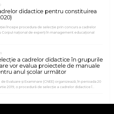
0
adrelor didactice pentru constituirea
020)
ției începe procedura de selecție prin concurs a cadrelor
u Corpul național de experți în management educațional
19
lecție a cadrelor didactice în grupurile
care vor evalua proiectele de manuale
entru anul școlar următor
l de Evaluare şi Examinare (CNEE) organizează, în perioada 20
artie 2019, o procedură de selecţie a cadrelor didactice î…