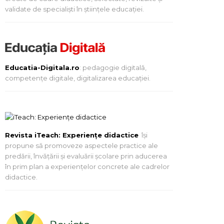
validate de specialiști în științele educației.
Educatia-Digitala.ro
: pedagogie digitală,
competențe digitale, digitalizarea educației.
Revista iTeach: Experienţe didactice
îşi
propune să promoveze aspectele practice ale
predării, învăţării şi evaluării şcolare prin aducerea
în prim plan a experienţelor concrete ale cadrelor
didactice.