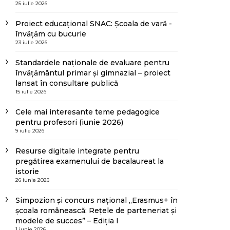
25 iulie 2026
Proiect educațional SNAC: Școala de vară -
învățăm cu bucurie
23 iulie 2026
Standardele naționale de evaluare pentru
învățământul primar și gimnazial – proiect
lansat în consultare publică
15 iulie 2026
Cele mai interesante teme pedagogice
pentru profesori (iunie 2026)
9 iulie 2026
Resurse digitale integrate pentru
pregătirea examenului de bacalaureat la
istorie
26 iunie 2026
Simpozion și concurs național „Erasmus+ în
școala românească: Rețele de parteneriat și
modele de succes” – Ediția I
1 iunie 2026