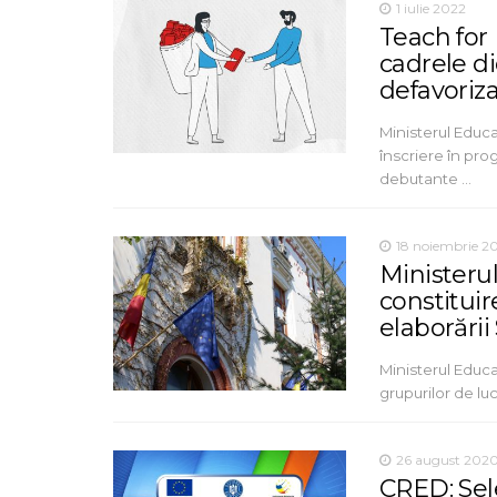
1 iulie 2022
Teach for
cadrele di
defavoriza
Ministerul Educ
înscriere în pro
debutante …
18 noiembrie 2
Ministerul
constituir
elaborări
Ministerul Educaț
grupurilor de luc
26 august 202
CRED: Sel