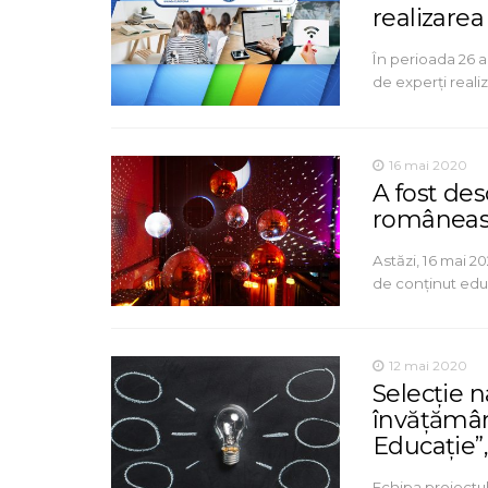
realizare
În perioada 26 
de experți reali
16 mai 2020
A fost de
româneasc
Astăzi, 16 mai 
de conținut educ
12 mai 2020
Selecție n
învățământ
Educație”,
Echipa proiectul