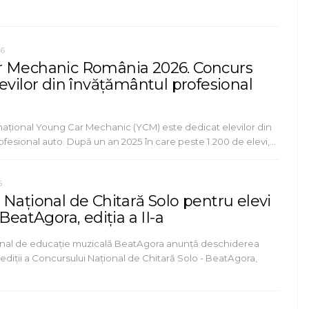
26
r Mechanic România 2026. Concurs
evilor din învățământul profesional
național Young Car Mechanic (YCM) este dedicat elevilor din
fesional auto. După un an 2025 în care peste 1.200 de elevi,…
6
 Național de Chitară Solo pentru elevi
 BeatAgora, ediția a II-a
onal de educație muzicală BeatAgora anunță deschiderea
ediții a Concursului Național de Chitară Solo - BeatAgora,