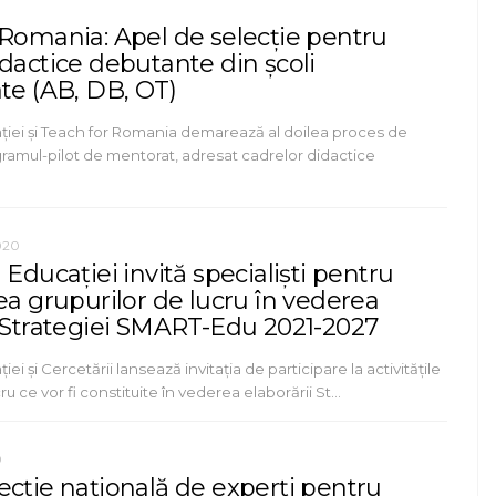
 Romania: Apel de selecție pentru
dactice debutante din școli
te (AB, DB, OT)
ației și Teach for Romania demarează al doilea proces de
gramul-pilot de mentorat, adresat cadrelor didactice
020
 Educației invită specialiști pentru
ea grupurilor de lucru în vederea
i Strategiei SMART-Edu 2021-2027
iei și Cercetării lansează invitația de participare la activitățile
ru ce vor fi constituite în vederea elaborării St…
0
ecție națională de experți pentru