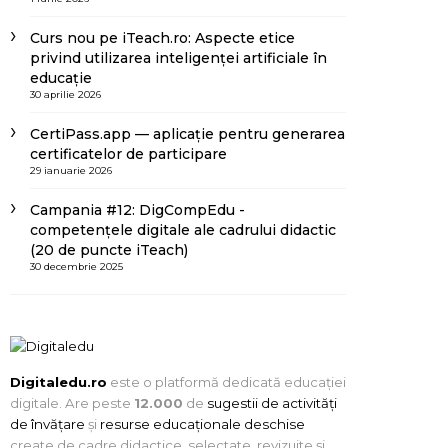
Curs nou pe iTeach.ro: Aspecte etice
privind utilizarea inteligenței artificiale în
educație
30 aprilie 2026
CertiPass.app — aplicație pentru generarea
certificatelor de participare
29 ianuarie 2026
Campania #12: DigCompEdu -
competențele digitale ale cadrului didactic
(20 de puncte iTeach)
30 decembrie 2025
Digitaledu.ro
este o platformă dedicată educației
digitale. Are peste
12.000
de
sugestii de activități
de învățare
și
resurse educaționale deschise
create de cadre didactice, selectate, revizuite și