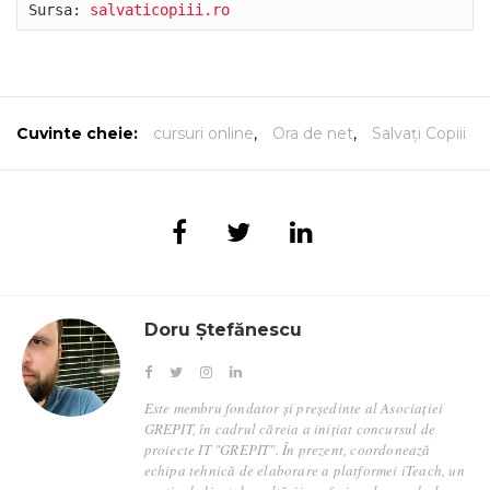
Sursa: 
salvaticopiii.ro
Cuvinte cheie:
cursuri online
,
Ora de net
,
Salvați Copiii
Doru Ștefănescu
Este membru fondator și președinte al Asociației
GREPIT, în cadrul căreia a inițiat concursul de
proiecte IT "GREPIT". În prezent, coordonează
echipa tehnică de elaborare a platformei iTeach, un