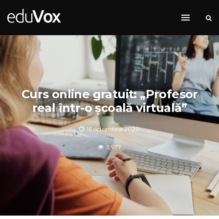
Curs online gratuit: „Profesor
real într-o școală virtuală”
16 octombrie 2020
3,977