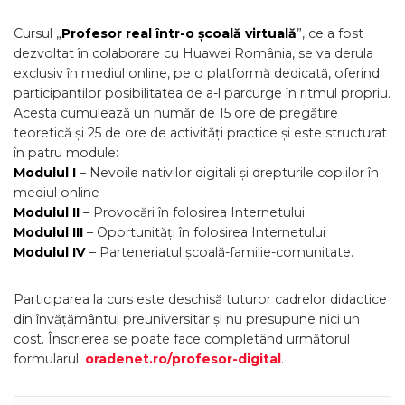
Cursul „
Profesor real într-o școală virtuală
”, ce a fost
dezvoltat în colaborare cu Huawei România, se va derula
exclusiv în mediul online, pe o platformă dedicată, oferind
participanților posibilitatea de a-l parcurge în ritmul propriu.
Acesta cumulează un număr de 15 ore de pregătire
teoretică și 25 de ore de activități practice și este structurat
în patru module:
Modulul I
– Nevoile nativilor digitali și drepturile copiilor în
mediul online
Modulul II
– Provocări în folosirea Internetului
Modulul III
– Oportunități în folosirea Internetului
Modulul IV
– Parteneriatul școală-familie-comunitate.
Participarea la curs este deschisă tuturor cadrelor didactice
din învățământul preuniversitar și nu presupune nici un
cost. Înscrierea se poate face completând următorul
formularul:
oradenet.ro/profesor-digital
.