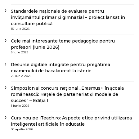
Standardele naționale de evaluare pentru
învățământul primar și gimnazial – proiect lansat în
consultare publică
15 iulie 2026
Cele mai interesante teme pedagogice pentru
profesori (iunie 2026)
9 iulie 2026
Resurse digitale integrate pentru pregătirea
examenului de bacalaureat la istorie
26 iunie 2026
Simpozion și concurs național „Erasmus+ în școala
românească: Rețele de parteneriat și modele de
succes” – Ediția I
1 iunie 2026
Curs nou pe iTeach.ro: Aspecte etice privind utilizarea
inteligenței artificiale în educație
30 aprilie 2026