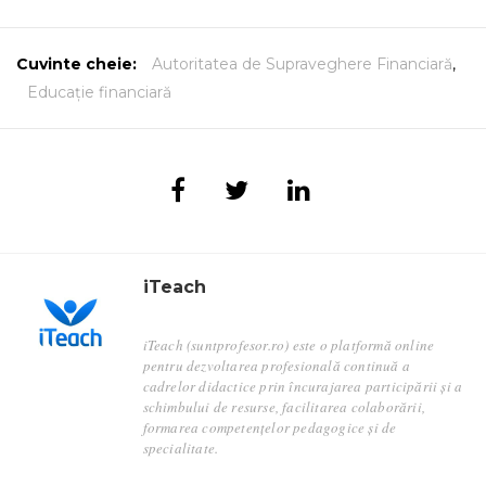
Cuvinte cheie:
Autoritatea de Supraveghere Financiară
,
Educație financiară
iTeach
iTeach (suntprofesor.ro) este o platformă online
pentru dezvoltarea profesională continuă a
cadrelor didactice prin încurajarea participării și a
schimbului de resurse, facilitarea colaborării,
formarea competențelor pedagogice și de
specialitate.