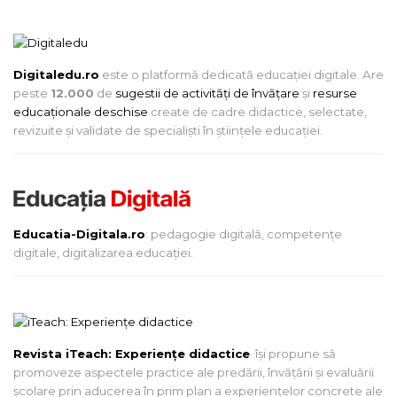
Digitaledu.ro
este o platformă dedicată educației digitale. Are
peste
12.000
de
sugestii de activități de învățare
și
resurse
educaționale deschise
create de cadre didactice, selectate,
revizuite și validate de specialiști în științele educației.
Educatia-Digitala.ro
: pedagogie digitală, competențe
digitale, digitalizarea educației.
Revista iTeach: Experienţe didactice
îşi propune să
promoveze aspectele practice ale predării, învăţării şi evaluării
şcolare prin aducerea în prim plan a experienţelor concrete ale