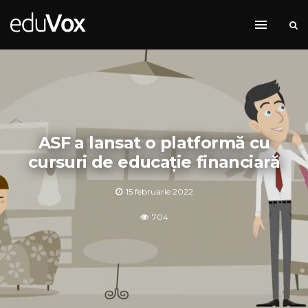
ASF a lansat o platformă cu
cursuri de educație financiară
15 februarie 2022
704