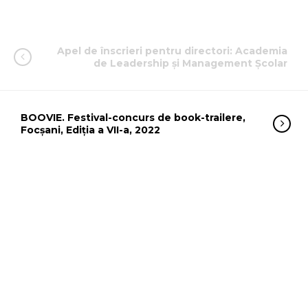
Apel de înscrieri pentru directori: Academia
de Leadership și Management Școlar
BOOVIE. Festival-concurs de book-trailere,
Focșani, Ediția a VII-a, 2022