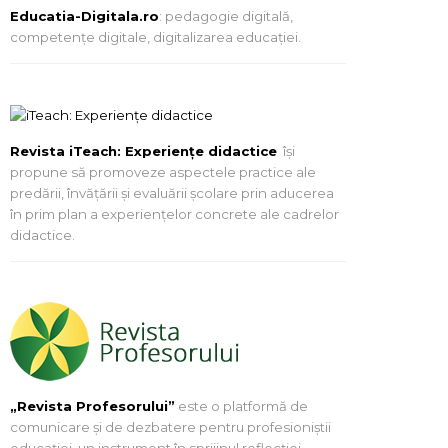
Educatia-Digitala.ro
: pedagogie digitală,
competențe digitale, digitalizarea educației.
Revista iTeach: Experienţe didactice
îşi
propune să promoveze aspectele practice ale
predării, învăţării şi evaluării şcolare prin aducerea
în prim plan a experienţelor concrete ale cadrelor
didactice.
„Revista Profesorului”
este o platformă de
comunicare și de dezbatere pentru profesioniștii
educației, un instrument în sprijinul reflecției