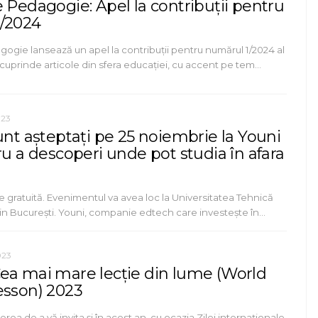
 Pedagogie: Apel la contribuții pentru
/2024
ogie lansează un apel la contribuții pentru numărul 1/2024 al
a cuprinde articole din sfera educației, cu accent pe tem…
023
unt așteptați pe 25 noiembrie la Youni
ru a descoperi unde pot studia în afara
e gratuită. Evenimentul va avea loc la Universitatea Tehnică
din București. Youni, companie edtech care investește în…
023
ea mai mare lecție din lume (World
esson) 2023
rea de a vă invita și în acest an, cu ocazia Zilei internaționale