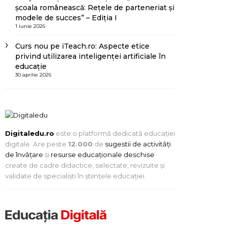
școala românească: Rețele de parteneriat și
modele de succes” – Ediția I
1 iunie 2026
Curs nou pe iTeach.ro: Aspecte etice
privind utilizarea inteligenței artificiale în
educație
30 aprilie 2026
Digitaledu.ro
este o platformă dedicată educației
digitale. Are peste
12.000
de
sugestii de activități
de învățare
și
resurse educaționale deschise
create de cadre didactice, selectate, revizuite și
validate de specialiști în științele educației.