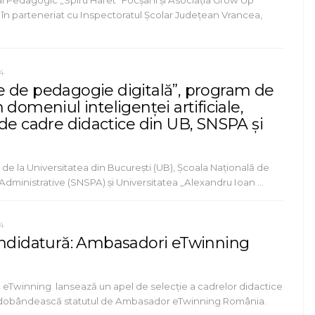
al Pedagogic „Spiru Haret“ Focșani și Asociația Grow Up
 în parteneriat cu Inspectoratul Şcolar Judeţean Vrancea,
4
 de pedagogie digitală”, program de
 domeniul inteligenței artificiale,
 de cadre didactice din UB, SNSPA și
de la Universitatea din București (UB), Școala Națională de
și Administrative (SNSPA) și Universitatea „Alexandru Ioan …
4
andidatură: Ambasadori eTwinning
l eTwinning lansează un apel de selecție a cadrelor didactice
 dobândească statutul de Ambasador eTwinning România.