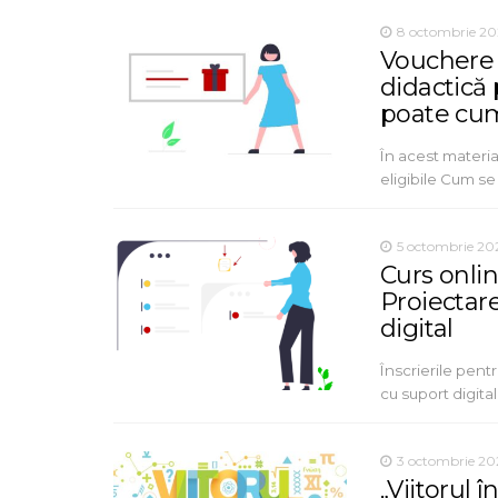
8 octombrie 20
Vouchere 
didactică 
poate cum
În acest material
eligibile Cum se
5 octombrie 20
Curs onlin
Proiectare
digital
Înscrierile pent
cu suport digita
3 octombrie 20
„Viitorul 