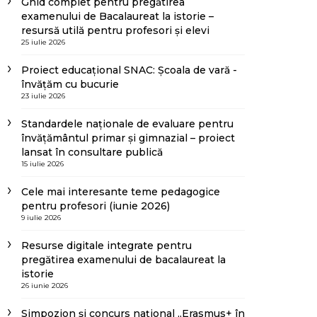
Ghid complet pentru pregătirea
examenului de Bacalaureat la istorie –
resursă utilă pentru profesori și elevi
25 iulie 2026
Proiect educațional SNAC: Școala de vară -
învățăm cu bucurie
23 iulie 2026
Standardele naționale de evaluare pentru
învățământul primar și gimnazial – proiect
lansat în consultare publică
15 iulie 2026
Cele mai interesante teme pedagogice
pentru profesori (iunie 2026)
9 iulie 2026
Resurse digitale integrate pentru
pregătirea examenului de bacalaureat la
istorie
26 iunie 2026
Simpozion și concurs național „Erasmus+ în