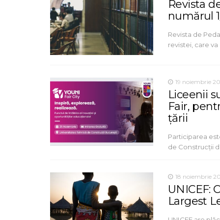
Revista de
numărul 1
Revista de Pedag
revistei, care v
19 noiembrie 2
Liceenii s
Fair, pent
țării
Participarea est
de Construcții 
18 noiembrie 2
UNICEF: C
Largest L
UNICEF are plăce