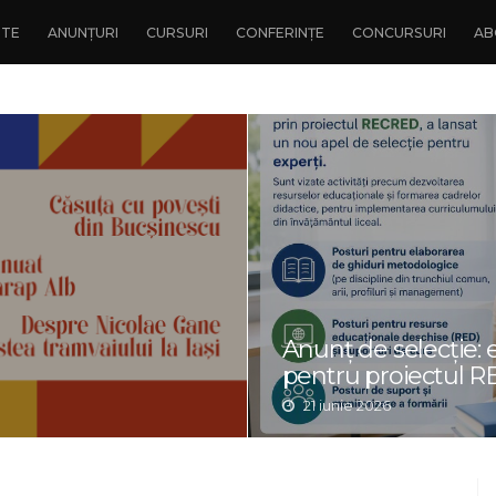
NTE
ANUNȚURI
CURSURI
CONFERINȚE
CONCURSURI
AB
Anunț de selecție: 
pentru proiectul 
21 iunie 2026