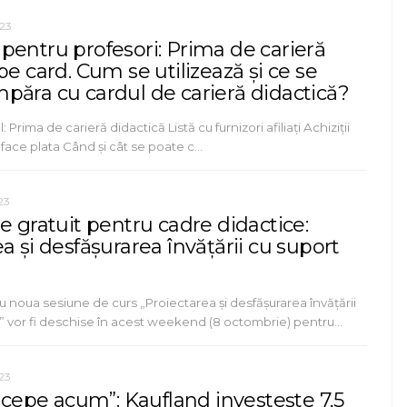
23
pentru profesori: Prima de carieră
pe card. Cum se utilizează și ce se
păra cu cardul de carieră didactică?
: Prima de carieră didactică Listă cu furnizori afiliați Achiziții
 face plata Când și cât se poate c…
23
e gratuit pentru cadre didactice:
a și desfășurarea învățării cu suport
ru noua sesiune de curs „Proiectarea și desfășurarea învățării
l” vor fi deschise în acest weekend (8 octombrie) pentru…
23
începe acum”: Kaufland investește 7,5