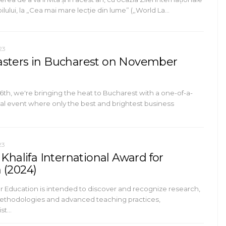
pilului, la „Cea mai mare lecție din lume” („World La…
23
sters in Bucharest on November
h, we're bringing the heat to Bucharest with a one-of-a-
nal event where only the best and brightest business
23
 Khalifa International Award for
 (2024)
or Education is intended to discover and recognize research,
thodologies and advanced teaching practices,
ist…