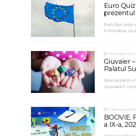
Euro Quiz 
prezentul 
Euro Quiz este 
în România, cu s
31 martie 2024
Giuvaier –
Palatul S
Special pentru mi
ce poate fi comp
11 februarie 20
BOOVIE. Fe
a IX-a, 20