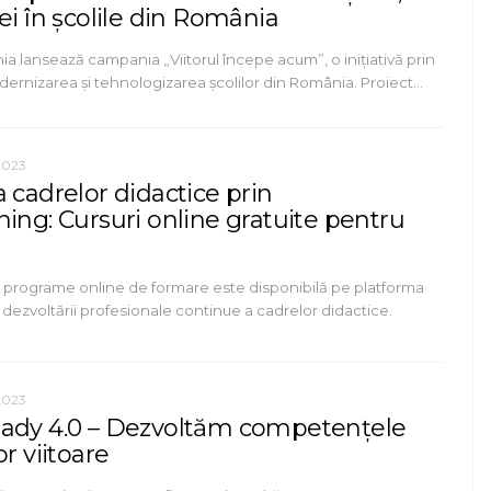
ei în școlile din România
 lansează campania „Viitorul începe acum”, o inițiativă prin
dernizarea și tehnologizarea școlilor din România. Proiect…
2023
 cadrelor didactice prin
ing: Cursuri online gratuite pentru
 programe online de formare este disponibilă pe platforma
dezvoltării profesionale continue a cadrelor didactice.
2023
ady 4.0 – Dezvoltăm competențele
or viitoare