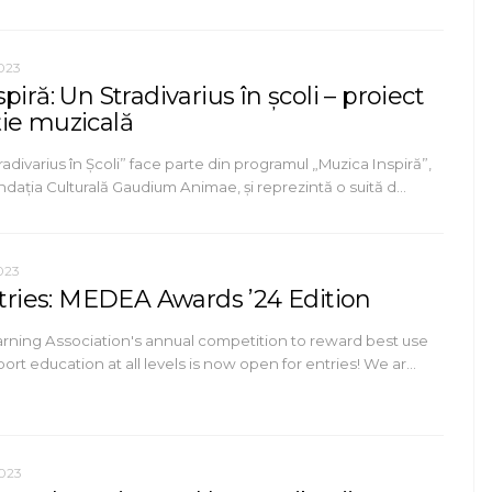
023
piră: Un Stradivarius în școli – proiect
ie muzicală
radivarius în Școli” face parte din programul „Muzica Inspiră”,
dația Culturală Gaudium Animae, și reprezintă o suită d…
023
ntries: MEDEA Awards ’24 Edition
rning Association's annual competition to reward best use
ort education at all levels is now open for entries! We ar…
2023