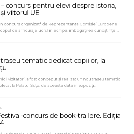
– concurs pentru elevi despre istoria,
și viitorul UE
un concurs organizat* de Reprezentanța Comisiei Europene
copul de a încuraja lucrul în echipă, îmbogățirea cunoștințel…
 traseu tematic dedicat copiilor, la
uțu
cii vizitatori, a fost conceput și realizat un nou traseu tematic
letat la Palatul Suțu, de această dată în expoziți…
24
stival-concurs de book-trailere. Ediția
24