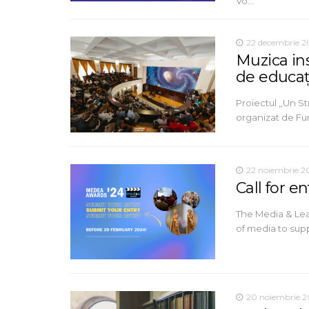
Vo…
22 decembrie 2
Muzica ins
de educaț
Proiectul „Un St
organizat de Fun
22 noiembrie 2
Call for e
The Media & Lea
of media to supp
20 noiembrie 