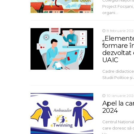
Colegiul Națion
Project Focșani,
organi…
8 februarie 202
„Elemente
formare în
dezvoltat
UAIC
Cadre didactice 
Studii Politice 
10 ianuarie 202
Apel la c
2024
Centrul Naționa
care doresc să