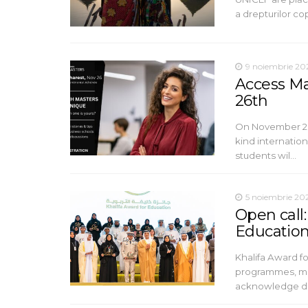
a drepturilor co
9 noiembrie 20
Access Ma
26th
On November 26t
kind internatio
students wil…
5 noiembrie 20
Open call:
Education
Khalifa Award f
programmes, me
acknowledge d