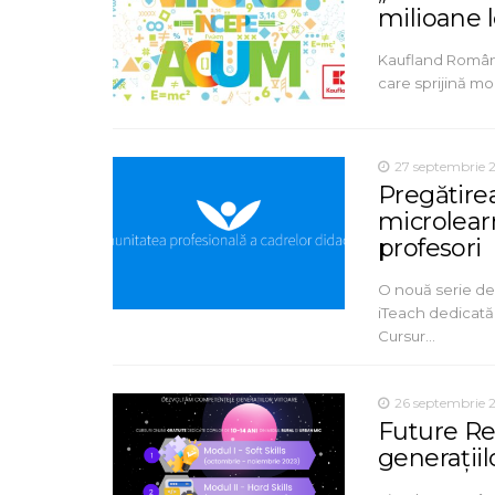
milioane l
Kaufland România
care sprijină mo
27 septembrie 
Pregătirea
microlearn
profesori
O nouă serie de
iTeach dedicată 
Cursur…
26 septembrie 
Future Re
generațiil