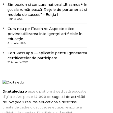
Simpozion și concurs național „Erasmus+ în
școala românească: Rețele de parteneriat și
modele de succes” – Ediția I
1 iunie 2026
Curs nou pe iTeach.ro: Aspecte etice
privind utilizarea inteligenței artificiale în
educație
30 aprilie 2026
CertiPass.app — aplicație pentru generarea
certificatelor de participare
29 ianuarie 2026
Digitaledu.ro
este o platformă dedicată educației
digitale. Are peste
12.000
de
sugestii de activități
de învățare
și
resurse educaționale deschise
create de cadre didactice, selectate, revizuite și
validate de specialiști în științele educației.