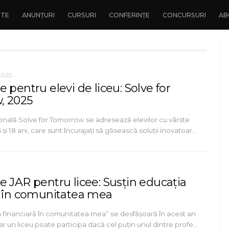
NTE
ANUNȚURI
CURSURI
CONFERINȚE
CONCURSURI
AB
2025
 pentru elevi de liceu: Solve for
, 2025
onală Solve for Tomorrow se adresează elevilor cu vârste
 și 18 ani, care sunt încurajați să găsească soluții inovatoar…
e JAR pentru licee: Susțin educația
ă în comunitatea mea
a financiară în comunitatea mea” se desfășoară în acest an
iar un liceu poate participa dacă cel puțin unul dintre profe…