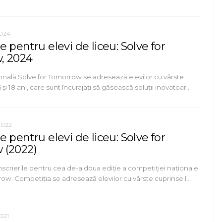
2024
 pentru elevi de liceu: Solve for
, 2024
onală Solve for Tomorrow se adresează elevilor cu vârste
 și 18 ani, care sunt încurajați să găsească soluții inovatoar…
2022
 pentru elevi de liceu: Solve for
 (2022)
scrierile pentru cea de-a doua ediție a competiției naționale
row. Competiția se adresează elevilor cu vârste cuprinse î…
021