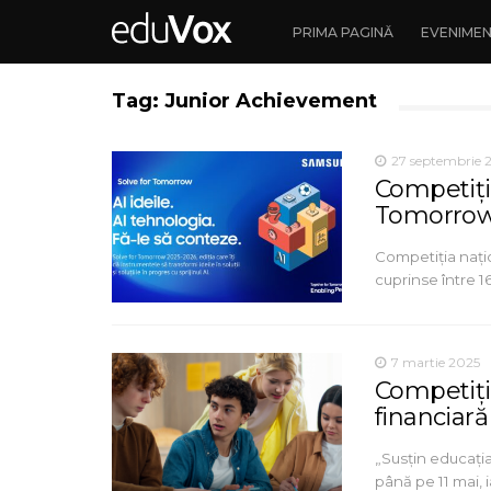
PRIMA PAGINĂ
EVENIME
Tag: Junior Achievement
27 septembrie 
Competiție
Tomorrow
Competiția nați
cuprinse între 16
7 martie 2025
Competiți
financiar
„Susțin educați
până pe 11 mai, 