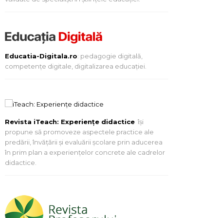
Educatia-Digitala.ro
: pedagogie digitală,
competențe digitale, digitalizarea educației.
Revista iTeach: Experienţe didactice
îşi
propune să promoveze aspectele practice ale
predării, învăţării şi evaluării şcolare prin aducerea
în prim plan a experienţelor concrete ale cadrelor
didactice.