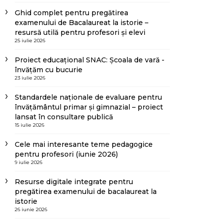
Ghid complet pentru pregătirea
examenului de Bacalaureat la istorie –
resursă utilă pentru profesori și elevi
25 iulie 2026
Proiect educațional SNAC: Școala de vară -
învățăm cu bucurie
23 iulie 2026
Standardele naționale de evaluare pentru
învățământul primar și gimnazial – proiect
lansat în consultare publică
15 iulie 2026
Cele mai interesante teme pedagogice
pentru profesori (iunie 2026)
9 iulie 2026
Resurse digitale integrate pentru
pregătirea examenului de bacalaureat la
istorie
26 iunie 2026