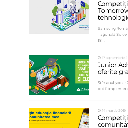
Competiție
Tomorrow,
tehnologi
Samsung România
națională Solve 
18 …
17 septembrie 2
Junior Ac
oferite gra
Și în anul școla
pot fi implement
14 martie 2019
Competiția
comunita