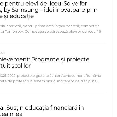
 pentru elevi de liceu: Solve for
 by Samsung – idei inovatoare prin
e și educație
 lansează, pentru prima dată în țara noastră, competiția
for Tomorrow. Competiția se adresează elevilor de liceu (16-
021
hievement: Programe și proiecte
tuit școlilor
r 2021-2022, proiectele gratuite Junior Achievement România
ate de profesori în sistem hibrid, indiferent de disciplina…
 „Susțin educația financiară în
tea mea”