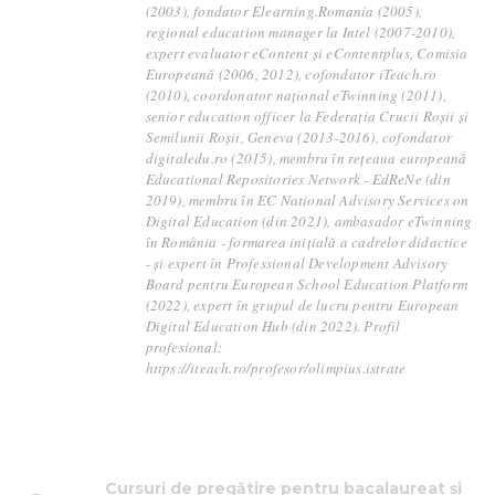
(2003), fondator Elearning.Romania (2005),
regional education manager la Intel (2007-2010),
expert evaluator eContent și eContentplus, Comisia
Europeană (2006, 2012), cofondator iTeach.ro
(2010), coordonator național eTwinning (2011),
senior education officer la Federația Crucii Roșii și
Semilunii Roșii, Geneva (2013-2016), cofondator
digitaledu.ro (2015), membru în rețeaua europeană
Educational Repositories Network - EdReNe (din
2019), membru în EC National Advisory Services on
Digital Education (din 2021), ambasador eTwinning
în România - formarea inițială a cadrelor didactice
- și expert în Professional Development Advisory
Board pentru European School Education Platform
(2022), expert în grupul de lucru pentru European
Digital Education Hub (din 2022). Profil
profesional:
https://iteach.ro/profesor/olimpius.istrate
Cursuri de pregătire pentru bacalaureat și