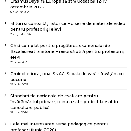
ErasmusDays: fă Europa să strălucească! 12-17
octombrie 2026
6 august 2026
Mituri și curiozități istorice – o serie de materiale video
pentru profesori și elevi
2 august 2026
Ghid complet pentru pregătirea examenului de
Bacalaureat la istorie – resursă utilă pentru profesori și
elevi
25 iulie 2026
Proiect educațional SNAC: Școala de vară - învățăm cu
bucurie
23 iulie 2026
Standardele naționale de evaluare pentru
învățământul primar și gimnazial – proiect lansat în
consultare publică
15 iulie 2026
Cele mai interesante teme pedagogice pentru
profesori (iunie 2026)