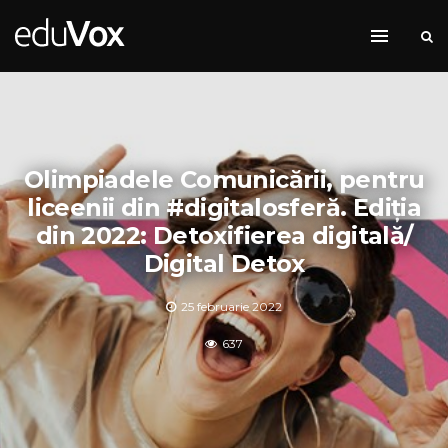
Olimpiadele Comunicării, pentru
liceenii din #digitalosferă. Ediția
din 2022: Detoxifierea digitală/
Digital Detox
25 februarie 2022
637