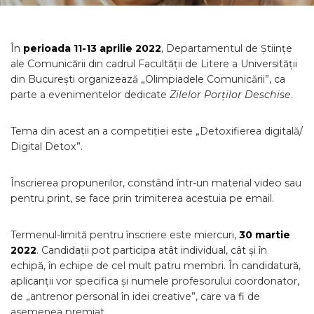
În
perioada 11-13 aprilie 2022
, Departamentul de Științe
ale Comunicării din cadrul Facultății de Litere a Universității
din București organizează „Olimpiadele Comunicării”, ca
parte a evenimentelor dedicate
Zilelor Porților Deschise
.
Tema din acest an a competiției este „Detoxifierea digitală/
Digital Detox”.
Înscrierea propunerilor, constând într-un material video sau
pentru print, se face prin trimiterea acestuia pe email.
Termenul-limită pentru înscriere este miercuri,
30
martie
2022
. Candidații pot participa atât individual, cât și în
echipă, în echipe de cel mult patru membri. În candidatură,
aplicanții vor specifica și numele profesorului coordonator,
de „antrenor personal în idei creative”, care va fi de
asemenea premiat.