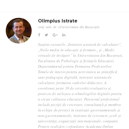
Olimpius Istrate
conf. univ. dr. (Universitatea din București)
Susține cursurile „Instruire asistată de calculator”,
„Noile media în educație și formare„ și „Medii
virtuale de învățare” la Universitatea din București,
Facultatea de Psihologie și Științele Educației,
Departamentul pentru Formarea Profesorilor.
Temele de interes pentru activitatea sa științifică
sunt pedagogia digitală, instruire asistata de
calculator, formarea cadrelor didactice. A
coordonat peste 30 de cercetări evaluative și
proiecte de utilizare a tehnologiilor digitale pentru
a crește calitatea educației. Parcursul profesional
include poziții de cercetare, consultanță și membru
în echipe de proiect în instituții guvernamentale și
non-guvernamentale, institute de cercetare, școli și
universități, organizații internaționale, companii.
Printre realizări: cofondator Academia Online