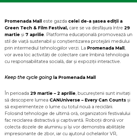
Promenada Mall
este gazda
celei de-a șasea ediții a
Green Tech & Film Festival,
care se va desfășura între
29
martie
și
7 aprilie
. Platforma educațională promovează un
stil de viață sustenabil și conștientizarea protejării mediului
prin intermediul tehnologiilor verzi. La
Promenada Mall
,
vor avea loc activități de colectare care îmbină tehnologia
cu responsabilitatea socială, dar și expoziții interactive.
Keep the cycle going
la Promenada Mall
În perioada
29 martie – 2 aprilie
, bucureștenii sunt invitați
să descopere lumea
CANUniverse – Every Can Counts
și
să experimenteze o lume cu totul nouă a reciclării.
Folosind tehnologie de ultimă oră, organizatorii festivalului
fac reciclarea distractivă și captivantă. Roboții dronă vor
colecta dozele de aluminiu și își vor demonstra abilitățile
impresionante de zbor, iar cu ajutorul ochelarilor VR,