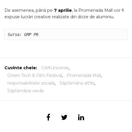
De asemenea, până pe
7 aprilie
, la Promenada Mall vor fi
expuse lucrări creative realizate din doze de aluminiu.
Sursa: GMP PR
Cuvinte cheie:
CANUniverse
,
Green Tech & Film Festival
,
Promenada Mall
,
responsabilitate socială
,
Săptămâna altfel
,
Săptămâna verde