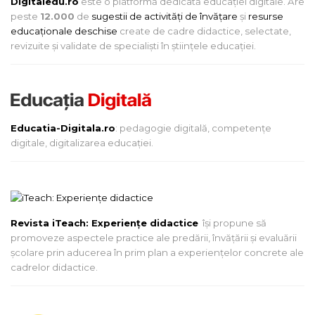
Digitaledu.ro
este o platformă dedicată educației digitale. Are
peste
12.000
de
sugestii de activități de învățare
și
resurse
educaționale deschise
create de cadre didactice, selectate,
revizuite și validate de specialiști în științele educației.
Educatia-Digitala.ro
: pedagogie digitală, competențe
digitale, digitalizarea educației.
Revista iTeach: Experienţe didactice
îşi propune să
promoveze aspectele practice ale predării, învăţării şi evaluării
şcolare prin aducerea în prim plan a experienţelor concrete ale
cadrelor didactice.