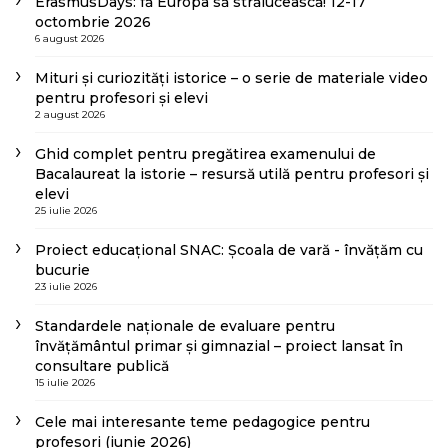
ErasmusDays: fă Europa să strălucească! 12-17
octombrie 2026
6 august 2026
Mituri și curiozități istorice – o serie de materiale video
pentru profesori și elevi
2 august 2026
Ghid complet pentru pregătirea examenului de
Bacalaureat la istorie – resursă utilă pentru profesori și
elevi
25 iulie 2026
Proiect educațional SNAC: Școala de vară - învățăm cu
bucurie
23 iulie 2026
Standardele naționale de evaluare pentru
învățământul primar și gimnazial – proiect lansat în
consultare publică
15 iulie 2026
Cele mai interesante teme pedagogice pentru
profesori (iunie 2026)