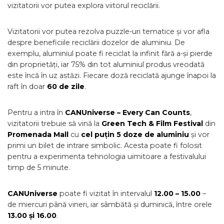
vizitatorii vor putea explora viitorul reciclării.
Vizitatorii vor putea rezolva puzzle-uri tematice și vor afla
despre beneficiile reciclării dozelor de aluminiu. De
exemplu, aluminiul poate fi reciclat la infinit fără a-și pierde
din proprietăți, iar 75% din tot aluminiul produs vreodată
este încă în uz astăzi. Fiecare doză reciclată ajunge înapoi la
raft în doar
60 de zile
.
Pentru a intra în
CANUniverse – Every Can Counts
,
vizitatorii trebuie să vină la
Green Tech & Film Festival
din
Promenada Mall
cu
cel puțin 5 doze de aluminiu
și vor
primi un bilet de intrare simbolic. Acesta poate fi folosit
pentru a experimenta tehnologia uimitoare a festivalului
timp de 5 minute.
CANUniverse
poate fi vizitat în intervalul
12.00 – 15.00
–
de miercuri până vineri, iar sâmbătă și duminică, între orele
13.00 și 16.00
.