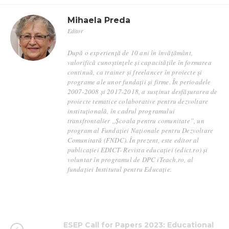
Mihaela Preda
Editor
După o experiență de 10 ani în învățământ,
valorifică cunoștințele și capacitățile în formarea
continuă, ca trainer și freelancer în proiecte și
programe ale unor fundații și firme. În perioadele
2007-2008 și 2017-2018, a susținut desfășurarea de
proiecte tematice colaborative pentru dezvoltare
instituțională, în cadrul programului
transfrontalier „Școala pentru comunitate”, un
program al Fundației Naționale pentru Dezvoltare
Comunitară (FNDC). În prezent, este editor al
publicației EDICT- Revista educației (edict.ro) și
voluntar în programul de DPC iTeach.ro, al
fundației Institutul pentru Educație.
ESEP Call for Papers 2023: Educational