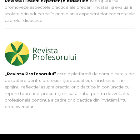
Revista iTeach: Experienţe didactice
îşi propune să
promoveze aspectele practice ale predării, învăţării şi evaluării
şcolare prin aducerea în prim plan a experienţelor concrete ale
cadrelor didactice.
„Revista Profesorului”
este o platformă de comunicare și de
dezbatere pentru profesioniștii educației, un instrument în
sprijinul reflecției asupra practicilor didactice în conjuncție cu
repere teoretice, precum și un catalizator pentru dezvoltarea
profesională continuă a cadrelor didactice din învățământul
preuniversitar.