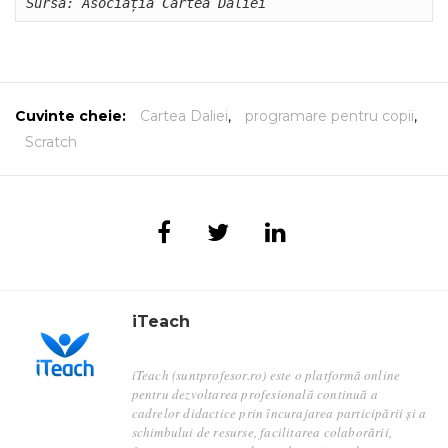
Sursa: Asociația Cartea Daliei
Cuvinte cheie:
Cartea Daliei
,
programare pentru copii
,
Scratch
iTeach
iTeach (suntprofesor.ro) este o platformă online
pentru dezvoltarea profesională continuă a
cadrelor didactice prin încurajarea participării și a
schimbului de resurse, facilitarea colaborării,