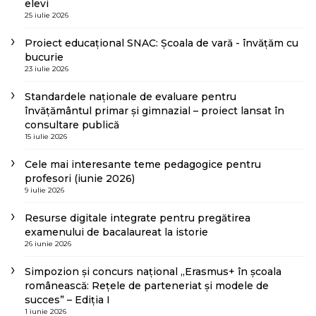
elevi
25 iulie 2026
Proiect educațional SNAC: Școala de vară - învățăm cu
bucurie
23 iulie 2026
Standardele naționale de evaluare pentru
învățământul primar și gimnazial – proiect lansat în
consultare publică
15 iulie 2026
Cele mai interesante teme pedagogice pentru
profesori (iunie 2026)
9 iulie 2026
Resurse digitale integrate pentru pregătirea
examenului de bacalaureat la istorie
26 iunie 2026
Simpozion și concurs național „Erasmus+ în școala
românească: Rețele de parteneriat și modele de
succes” – Ediția I
1 iunie 2026