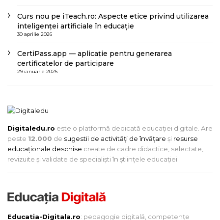
Curs nou pe iTeach.ro: Aspecte etice privind utilizarea
inteligenței artificiale în educație
30 aprilie 2026
CertiPass.app — aplicație pentru generarea
certificatelor de participare
29 ianuarie 2026
Digitaledu.ro
este o platformă dedicată educației digitale. Are
peste
12.000
de
sugestii de activități de învățare
și
resurse
educaționale deschise
create de cadre didactice, selectate,
revizuite și validate de specialiști în științele educației.
Educatia-Digitala.ro
: pedagogie digitală, competențe