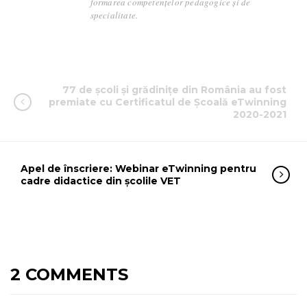
formarea competențelor pedagogice și de
specialitate.
77 de școli și grădinițe din România au fost
premiate cu Certificatul de Școală eTwinning
2020-2021
Apel de înscriere: Webinar eTwinning pentru
cadre didactice din școlile VET
2 COMMENTS