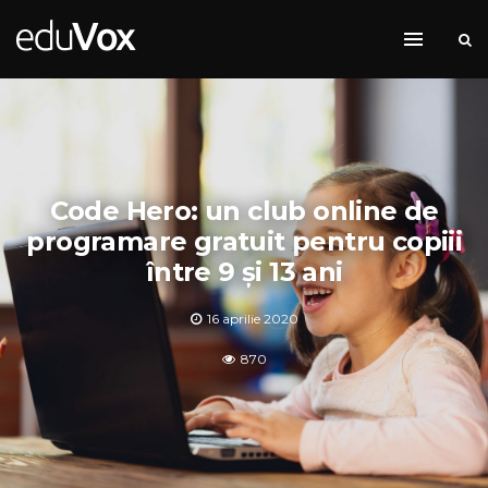
Code Hero: un club online de
programare gratuit pentru copiii
între 9 și 13 ani
16 aprilie 2020
870