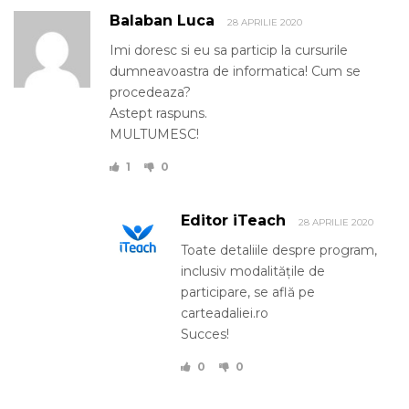
Balaban Luca
28 APRILIE 2020
Imi doresc si eu sa particip la cursurile
dumneavoastra de informatica! Cum se
procedeaza?
Astept raspuns.
MULTUMESC!
1
0
Editor iTeach
28 APRILIE 2020
Toate detaliile despre program,
inclusiv modalitățile de
participare, se află pe
carteadaliei.ro
Succes!
0
0