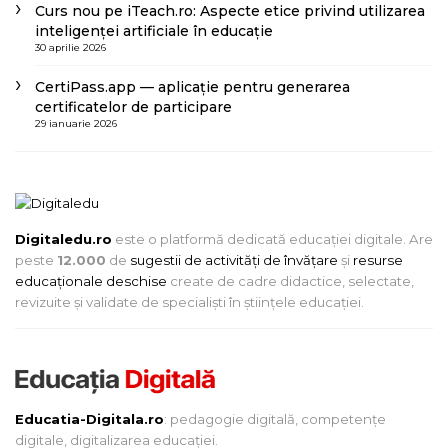
Curs nou pe iTeach.ro: Aspecte etice privind utilizarea
inteligenței artificiale în educație
30 aprilie 2026
CertiPass.app — aplicație pentru generarea
certificatelor de participare
29 ianuarie 2026
Digitaledu.ro
este o platformă dedicată educației digitale. Are
peste
12.000
de
sugestii de activități de învățare
și
resurse
educaționale deschise
create de cadre didactice, selectate,
revizuite și validate de specialiști în științele educației.
Educatia-Digitala.ro
: pedagogie digitală, competențe
digitale, digitalizarea educației.