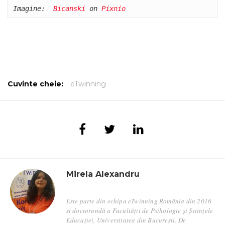
Imagine: 
 Bicanski
 on 
Pixnio
Cuvinte cheie:
eTwinning
Mirela Alexandru
Este parte din echipa eTwinning România din 2016
și doctorandă a Facultății de Psihologie și Științele
Educației, Universitatea din București. De