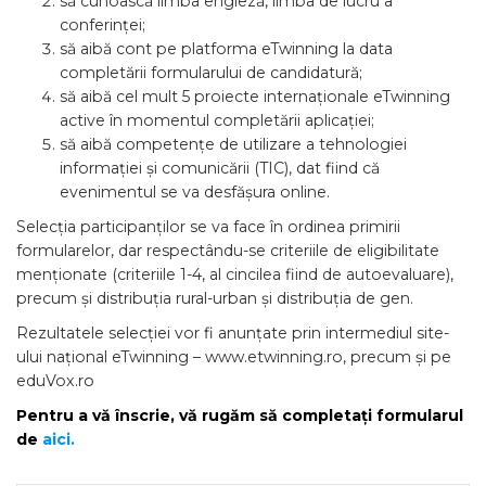
să cunoască limba engleză, limba de lucru a
conferinței;
să aibă cont pe platforma eTwinning la data
completării formularului de candidatură;
să aibă cel mult 5 proiecte internaționale eTwinning
active în momentul completării aplicației;
să aibă competențe de utilizare a tehnologiei
informației și comunicării (TIC), dat fiind că
evenimentul se va desfășura online.
Selecția participanților se va face în ordinea primirii
formularelor, dar respectându-se criteriile de eligibilitate
menționate (criteriile 1-4, al cincilea fiind de autoevaluare),
precum și distribuția rural-urban și distribuția de gen.
Rezultatele selecției vor fi anunțate prin intermediul site-
ului național eTwinning – www.etwinning.ro, precum și pe
eduVox.ro
Pentru a vă înscrie, vă rugăm să completați formularul
de
aici.