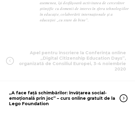
asemenea, își desfășoară activitatea de cercetător
științific cu domenii de interes în sfera tehnologiilor
în educație, colaborării internaționale și a
educației „cu stare de bine”.
Apel pentru înscriere la Conferința online
„Digital Citizenship Education Days”,
organizată de Consiliul Europei, 3-4 noiembrie
2020
„A face față schimbărilor: învățarea social-
emoțională prin joc” – curs online gratuit de la
Lego Foundation