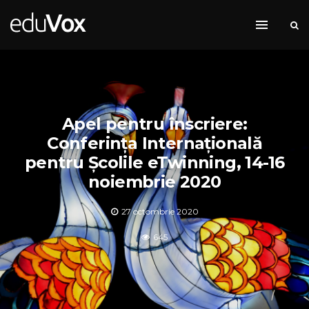
Apel pentru înscriere:
Conferința Internațională
pentru Școlile eTwinning, 14-16
noiembrie 2020
27 octombrie 2020
645