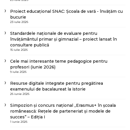
Proiect educațional SNAC: Școala de vară - învățăm cu
bucurie
23 iulie 2026
Standardele naționale de evaluare pentru
învățământul primar și gimnazial – proiect lansat în
consultare publică
15 iulie 2026
Cele mai interesante teme pedagogice pentru
profesori (iunie 2026)
9 iulie 2026
Resurse digitale integrate pentru pregătirea
examenului de bacalaureat la istorie
26 iunie 2026
Simpozion și concurs național „Erasmus+ în școala
românească: Rețele de parteneriat și modele de
succes” – Ediția I
1 iunie 2026