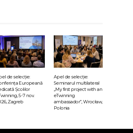
el de selecție:
Apel de selecție:
onferința Europeană
Seminarul multilateral
dicată Școlilor
„My first project with an
winning, 5-7 nov.
eTwinning
026, Zagreb
ambassador”, Wrocław,
Polonia