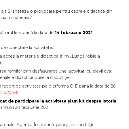
HoltIS lansează o provocare pentru cadrele didactice din
toria românească:
ătorul link, până la data de
14 februarie 2021
:
e de conectare la activitate.
a acces la materiale didactice (film „Lunga robie a
;
 romilor prin desfășurarea unei activități cu elevii dvs.
erialele didactice puse la dispoziție;
un raport de activitate pe platforma QIE până la data de 26
ilor/profil
cat de participare la activitate și un kit despre istoria
pând cu 20 februarie 2021.
materiale: Agenția Împreună: georgiana.ionita@