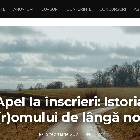
NTE
ANUNȚURI
CURSURI
CONFERINȚE
CONCURSURI
AB
Apel la înscrieri: Istori
(r)omului de lângă no
5 februarie 2021
435