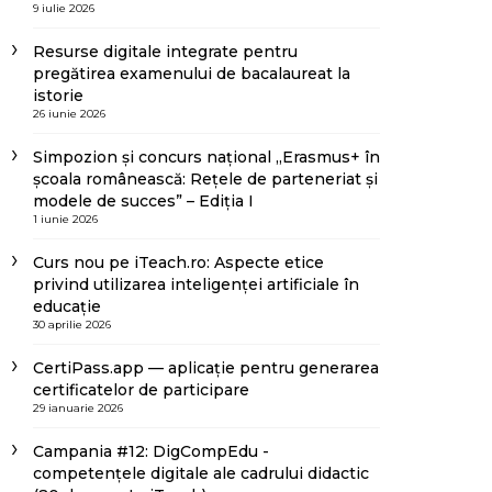
9 iulie 2026
Resurse digitale integrate pentru
pregătirea examenului de bacalaureat la
istorie
26 iunie 2026
Simpozion și concurs național „Erasmus+ în
școala românească: Rețele de parteneriat și
modele de succes” – Ediția I
1 iunie 2026
Curs nou pe iTeach.ro: Aspecte etice
privind utilizarea inteligenței artificiale în
educație
30 aprilie 2026
CertiPass.app — aplicație pentru generarea
certificatelor de participare
29 ianuarie 2026
Campania #12: DigCompEdu -
competențele digitale ale cadrului didactic