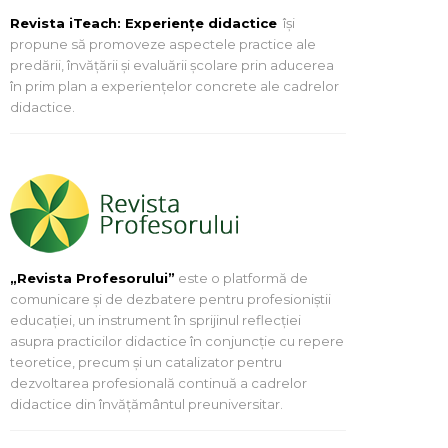
Revista iTeach: Experienţe didactice
îşi
propune să promoveze aspectele practice ale
predării, învăţării şi evaluării şcolare prin aducerea
în prim plan a experienţelor concrete ale cadrelor
didactice.
„Revista Profesorului”
este o platformă de
comunicare și de dezbatere pentru profesioniștii
educației, un instrument în sprijinul reflecției
asupra practicilor didactice în conjuncție cu repere
teoretice, precum și un catalizator pentru
dezvoltarea profesională continuă a cadrelor
didactice din învățământul preuniversitar.