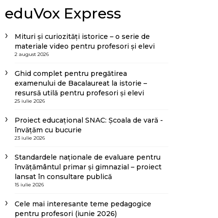
eduVox Express
Mituri și curiozități istorice – o serie de
materiale video pentru profesori și elevi
2 august 2026
Ghid complet pentru pregătirea
examenului de Bacalaureat la istorie –
resursă utilă pentru profesori și elevi
25 iulie 2026
Proiect educațional SNAC: Școala de vară -
învățăm cu bucurie
23 iulie 2026
Standardele naționale de evaluare pentru
învățământul primar și gimnazial – proiect
lansat în consultare publică
15 iulie 2026
Cele mai interesante teme pedagogice
pentru profesori (iunie 2026)