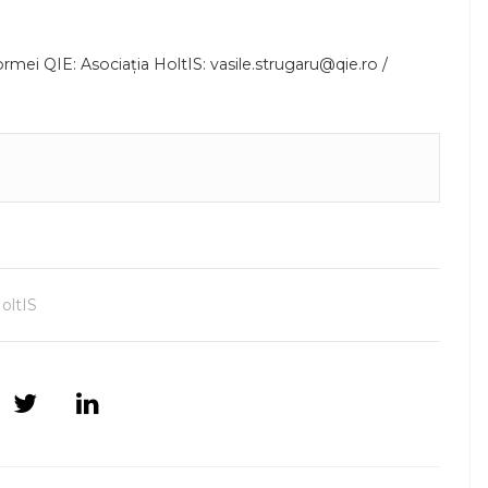
rmei QIE: Asociația HoltIS: vasile.strugaru@qie.ro /
oltIS