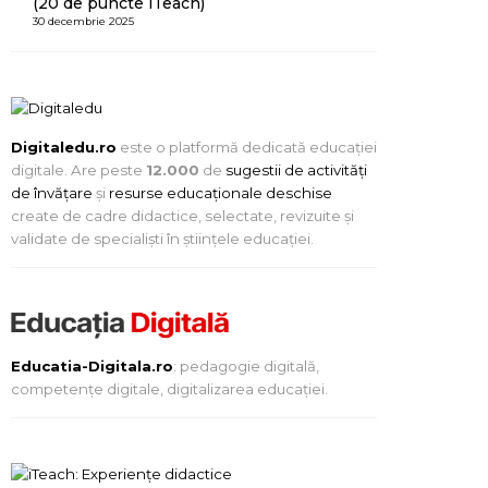
(20 de puncte iTeach)
30 decembrie 2025
Digitaledu.ro
este o platformă dedicată educației
digitale. Are peste
12.000
de
sugestii de activități
de învățare
și
resurse educaționale deschise
create de cadre didactice, selectate, revizuite și
validate de specialiști în științele educației.
Educatia-Digitala.ro
: pedagogie digitală,
competențe digitale, digitalizarea educației.