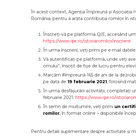
În acest context, Agenția Împreună și Asociația 
România, pentru a arăta contribuția romilor în is
Înscrieți-vă pe platforma QIE, accesând urm
https://www.qie.ro/
istoriaromilor/inscriere
În urma înscrierii, veți primi pe e-mail datel
Vă autentificați pe platformă, unde veți ave
omului”, însoțit de fișe de lucru pentru elevi)
Marcăm #împreună 165 de ani de la dezrobirea
pe data de
19 februarie 2021
, folosind mat
În urma desfășurării activității, completați 
februarie 2021:
https://www.qie.ro/
istoriarom
În semn de mulțumire, veți primi
un certifi
romilor
, în format online – disponibile înce
Pentru detalii suplimentare despre activitate și 