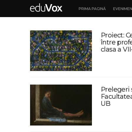
PRIMA PAGINĂ
EVENIME
Proiect: C
între prof
clasa a VII
Prelegeri 
Facultatea
UB