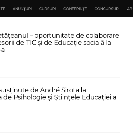
NTE
ANUNȚURI
CURSURI
CONFERINȚE
CONCURSURI
AB
etățeanul – oportunitate de colaborare
esorii de TIC și de Educație socială la
-a
susținute de André Sirota la
 de Psihologie și Științele Educației a