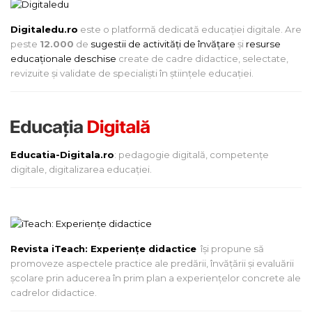
Digitaledu.ro
este o platformă dedicată educației digitale. Are
peste
12.000
de
sugestii de activități de învățare
și
resurse
educaționale deschise
create de cadre didactice, selectate,
revizuite și validate de specialiști în științele educației.
Educatia-Digitala.ro
: pedagogie digitală, competențe
digitale, digitalizarea educației.
Revista iTeach: Experienţe didactice
îşi propune să
promoveze aspectele practice ale predării, învăţării şi evaluării
şcolare prin aducerea în prim plan a experienţelor concrete ale
cadrelor didactice.