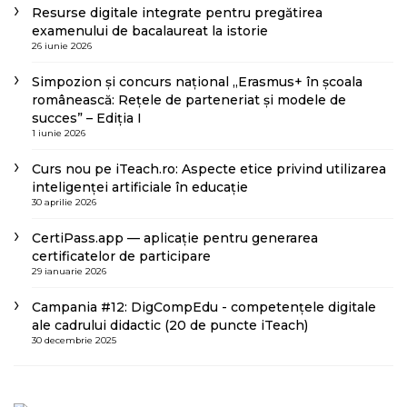
Resurse digitale integrate pentru pregătirea
examenului de bacalaureat la istorie
26 iunie 2026
Simpozion și concurs național „Erasmus+ în școala
românească: Rețele de parteneriat și modele de
succes” – Ediția I
1 iunie 2026
Curs nou pe iTeach.ro: Aspecte etice privind utilizarea
inteligenței artificiale în educație
30 aprilie 2026
CertiPass.app — aplicație pentru generarea
certificatelor de participare
29 ianuarie 2026
Campania #12: DigCompEdu - competențele digitale
ale cadrului didactic (20 de puncte iTeach)
30 decembrie 2025