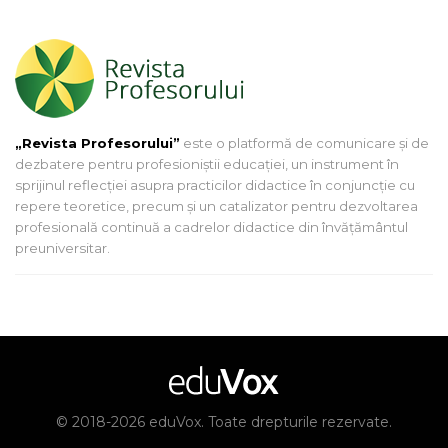
„Revista Profesorului”
este o platformă de comunicare și de
dezbatere pentru profesioniștii educației, un instrument în
sprijinul reflecției asupra practicilor didactice în conjuncție cu
repere teoretice, precum și un catalizator pentru dezvoltarea
profesională continuă a cadrelor didactice din învățământul
preuniversitar.
© 2018-2026 eduVox. Toate drepturile rezervate.