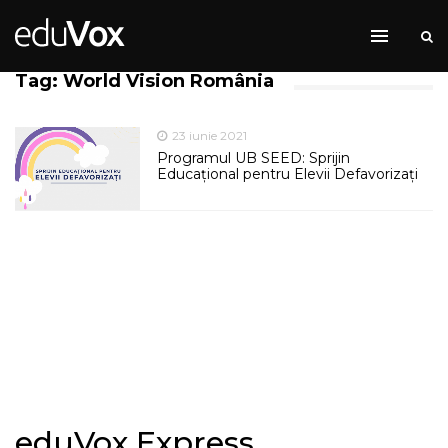
Tag: World Vision România
23 iunie 2021
Programul UB SEED: Sprijin
Educațional pentru Elevii Defavorizați
eduVox Express