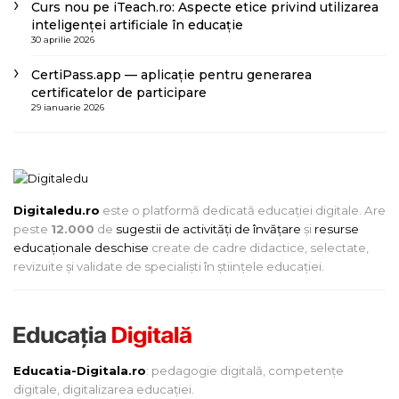
Curs nou pe iTeach.ro: Aspecte etice privind utilizarea
inteligenței artificiale în educație
30 aprilie 2026
CertiPass.app — aplicație pentru generarea
certificatelor de participare
29 ianuarie 2026
Digitaledu.ro
este o platformă dedicată educației digitale. Are
peste
12.000
de
sugestii de activități de învățare
și
resurse
educaționale deschise
create de cadre didactice, selectate,
revizuite și validate de specialiști în științele educației.
Educatia-Digitala.ro
: pedagogie digitală, competențe
digitale, digitalizarea educației.