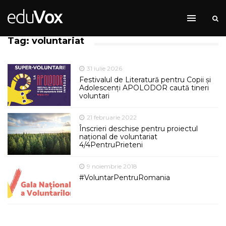
Tag: voluntariat
31 iulie 2026
Festivalul de Literatură pentru Copii și
Adolescenți APOLODOR caută tineri
voluntari
21 februarie 2022
Înscrieri deschise pentru proiectul
național de voluntariat
4/4PentruPrieteni
9 noiembrie 2018
#VoluntarPentruRomania