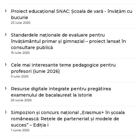
Proiect educațional SNAC: Școala de vară - învățăm cu
bucurie
23 iulie 2026
Standardele naționale de evaluare pentru
învățământul primar și gimnazial – proiect lansat în
consultare publică
15 iulie 2026
Cele mai interesante teme pedagogice pentru
profesori (iunie 2026)
9 iulie 2026
Resurse digitale integrate pentru pregătirea
examenului de bacalaureat la istorie
26 iunie 2026
Simpozion și concurs național „Erasmus+ în școala
românească: Rețele de parteneriat și modele de
succes” – Ediția I
1 iunie 2026