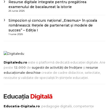
Resurse digitale integrate pentru pregătirea
examenului de bacalaureat la istorie
26 iunie 2026
Simpozion și concurs național „Erasmus+ în școala
românească: Rețele de parteneriat și modele de
succes” – Ediția I
1 iunie 2026
Digitaledu.ro
este o platformă dedicată educației digitale. Are
peste
12.000
de
sugestii de activități de învățare
și
resurse
educaționale deschise
create de cadre didactice, selectate,
revizuite și validate de specialiști în științele educației.
Educatia-Digitala.ro
: pedagogie digitală, competențe