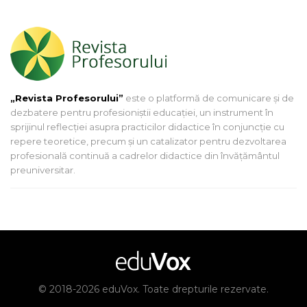
„Revista Profesorului”
este o platformă de comunicare și de
dezbatere pentru profesioniștii educației, un instrument în
sprijinul reflecției asupra practicilor didactice în conjuncție cu
repere teoretice, precum și un catalizator pentru dezvoltarea
profesională continuă a cadrelor didactice din învățământul
preuniversitar.
© 2018-2026 eduVox. Toate drepturile rezervate.