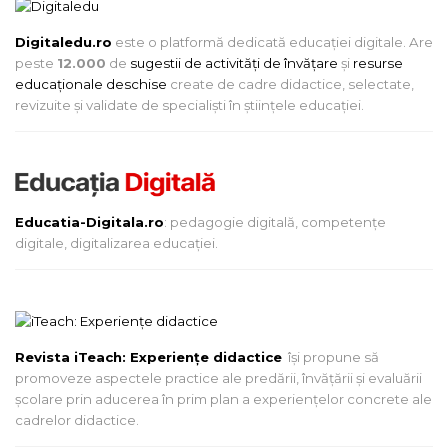
Digitaledu.ro
este o platformă dedicată educației digitale. Are
peste
12.000
de
sugestii de activități de învățare
și
resurse
educaționale deschise
create de cadre didactice, selectate,
revizuite și validate de specialiști în științele educației.
Educatia-Digitala.ro
: pedagogie digitală, competențe
digitale, digitalizarea educației.
Revista iTeach: Experienţe didactice
îşi propune să
promoveze aspectele practice ale predării, învăţării şi evaluării
şcolare prin aducerea în prim plan a experienţelor concrete ale
cadrelor didactice.