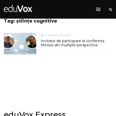
Tag: științe cognitive
17 noiembrie 2019
Invitație de participare la conferința
Mintea din multiple perspective
eduVox Express